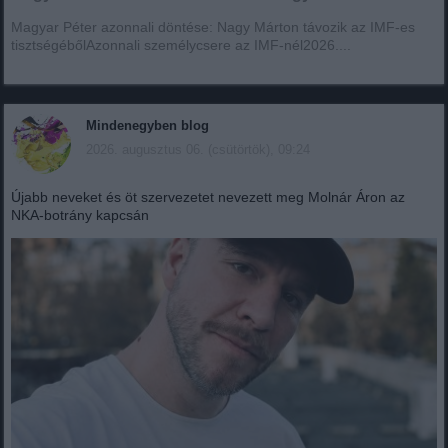
Magyar Péter azonnali döntése: Nagy Márton távozik az IMF-es
tisztségébőlAzonnali személycsere az IMF-nél2026....
Mindenegyben blog
2026. augusztus 06. (csütörtök), 09:24
Újabb neveket és öt szervezetet nevezett meg Molnár Áron az
NKA-botrány kapcsán