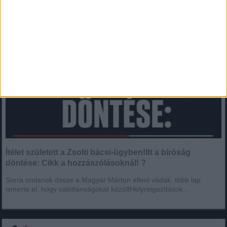
Ítélet született a Zsolti bácsi-ügyben!Itt a bíróság
döntése: Cikk a hozzászólásoknál! ?
Sorra omlanak össze a Magyar Márton elleni vádak: több lap
ismerte el, hogy valótlanságokat közöltHelyreigazítások...