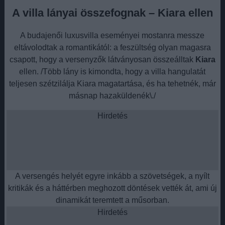
A villa lányai összefognak – Kiara ellen
A budajenői luxusvilla eseményei mostanra messze
eltávolodtak a romantikától: a feszültség olyan magasra
csapott, hogy a versenyzők látványosan összeálltak
Kiara
ellen. /Több lány is kimondta, hogy a villa hangulatát
teljesen szétzilálja Kiara magatartása, és ha tehetnék, már
másnap hazaküldenék\./
Hirdetés
A versengés helyét egyre inkább a szövetségek, a nyílt
kritikák és a háttérben meghozott döntések vették át, ami új
dinamikát teremtett a műsorban.
Hirdetés