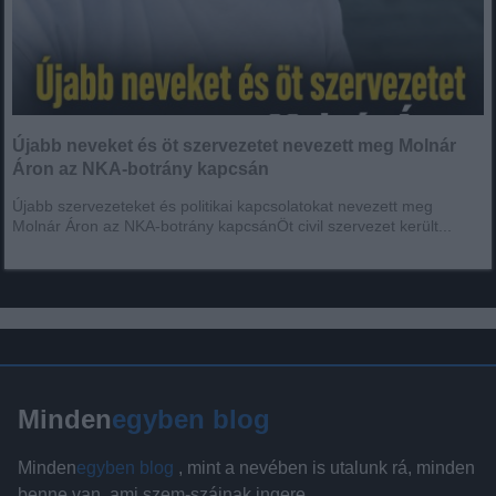
Újabb neveket és öt szervezetet nevezett meg Molnár
Áron az NKA-botrány kapcsán
Újabb szervezeteket és politikai kapcsolatokat nevezett meg
Molnár Áron az NKA-botrány kapcsánÖt civil szervezet került...
Minden
egyben blog
Minden
egyben blog
, mint a nevében is utalunk rá, minden
benne van, ami szem-szájnak ingere.