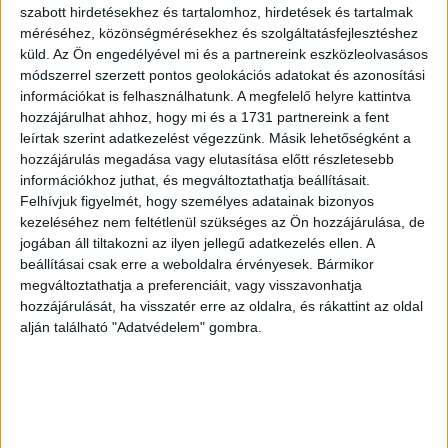
szabott hirdetésekhez és tartalomhoz, hirdetések és tartalmak
figyelmét.
méréséhez, közönségmérésekhez és szolgáltatásfejlesztéshez
küld.
Az Ön engedélyével mi és a partnereink eszközleolvasásos
Hirdetés
módszerrel szerzett pontos geolokációs adatokat és azonosítási
információkat is felhasználhatunk. A megfelelő helyre kattintva
hozzájárulhat ahhoz, hogy mi és a 1731 partnereink a fent
leírtak szerint adatkezelést végezzünk. Másik lehetőségként a
hozzájárulás megadása vagy elutasítása előtt részletesebb
információkhoz juthat, és megváltoztathatja beállításait.
A villában ezzel megborult az addig kialakult egyensúly,
Felhívjuk figyelmét, hogy személyes adatainak bizonyos
főleg akkor, amikor András már az első reggelen kettesben
kezeléséhez nem feltétlenül szükséges az Ön hozzájárulása, de
hívta programra Évát.
jogában áll tiltakozni az ilyen jellegű adatkezelés ellen. A
beállításai csak erre a weboldalra érvényesek. Bármikor
A randi azonban korántsem volt botránymentes: Kiara és
megváltoztathatja a preferenciáit, vagy visszavonhatja
Antal Gina
ugyanis nem bírták megállni, hogy ne figyeljék
hozzájárulását, ha visszatér erre az oldalra, és rákattint az oldal
titokban a párt. A leskelődés, a feszengő megjegyzések és
alján található "Adatvédelem" gombra.
az egyre keményebb hangvételű rivalizálás újabb szelet
vetett a már így is feszült légkörbe.
Hirdetés