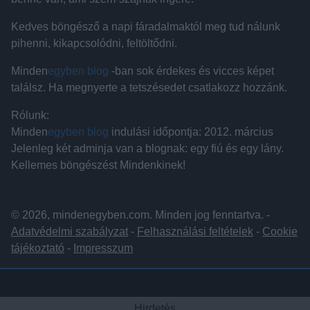
Kedves böngésző a napi fáradalmaktól meg tud nálunk
pihenni, kikapcsolódni, feltöltődni.
Minden
egyben blog
-ban sok érdekes és vicces képet
találsz. Ha megnyerte a tetszésedet csatlakozz hozzánk.
Rólunk:
Minden
egyben blog
indulási időpontja: 2012. március
Jelenleg két adminja van a blognak: egy fiú és egy lány.
Kellemes böngészést Mindenkinek!
© 2026, mindenegyben.com. Minden jog fenntartva. -
Adatvédelmi szabályzat
-
Felhasználási feltételek
-
Cookie
tájékoztató
-
Impresszum
Hirdetés
Hirdetés