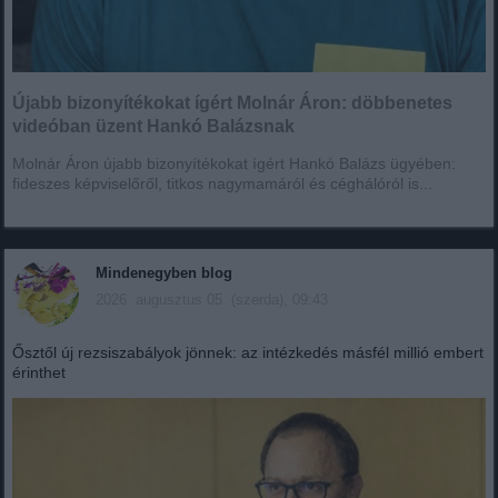
Újabb bizonyítékokat ígért Molnár Áron: döbbenetes
videóban üzent Hankó Balázsnak
Molnár Áron újabb bizonyítékokat ígért Hankó Balázs ügyében:
fideszes képviselőről, titkos nagymamáról és céghálóról is...
Mindenegyben blog
2026. augusztus 05. (szerda), 09:43
Ősztől új rezsiszabályok jönnek: az intézkedés másfél millió embert
érinthet