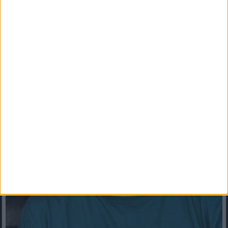
nélküli jobboldalban gondolkodikMérhető igény jelent meg...
Mindenegyben blog
2026. augusztus 05. (szerda), 10:02
Újabb bizonyítékokat ígért Molnár Áron: döbbenetes videóban
üzent Hankó Balázsnak