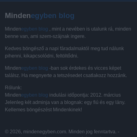
Minden
egyben blog
Minden
egyben blog
, mint a nevében is utalunk rá, minden
benne van, ami szem-szájnak ingere.
Kedves böngésző a napi fáradalmaktól meg tud nálunk
pihenni, kikapcsolódni, feltöltődni.
Minden
egyben blog
-ban sok érdekes és vicces képet
találsz. Ha megnyerte a tetszésedet csatlakozz hozzánk.
Rólunk:
Minden
egyben blog
indulási időpontja: 2012. március
Jelenleg két adminja van a blognak: egy fiú és egy lány.
Kellemes böngészést Mindenkinek!
© 2026, mindenegyben.com. Minden jog fenntartva. -