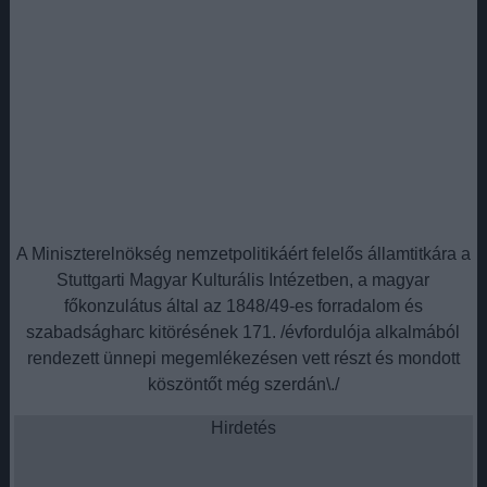
A Miniszterelnökség nemzetpolitikáért felelős államtitkára a
Stuttgarti Magyar Kulturális Intézetben, a magyar
főkonzulátus által az 1848/49-es forradalom és
szabadságharc kitörésének 171. /évfordulója alkalmából
rendezett ünnepi megemlékezésen vett részt és mondott
köszöntőt még szerdán\./
Hirdetés