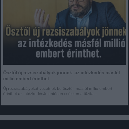
Ősztől új rezsiszabályok jönnek: az intézkedés másfél
millió embert érinthet
Új rezsiszabályokat vezetnek be ősztől: másfél millió embert
érinthet az intézkedésJelentősen csökken a tűzifa...