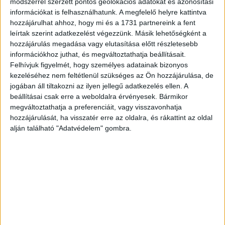
módszerrel szerzett pontos geolokációs adatokat és azonosítási
információkat is felhasználhatunk. A megfelelő helyre kattintva
hozzájárulhat ahhoz, hogy mi és a 1731 partnereink a fent
leírtak szerint adatkezelést végezzünk. Másik lehetőségként a
hozzájárulás megadása vagy elutasítása előtt részletesebb
Álláspontja szerint Európa a független, szabad európai
információkhoz juthat, és megváltoztathatja beállításait.
nemzetek sorsközössége, majd ezt egy huszárvágással
Felhívjuk figyelmét, hogy személyes adatainak bizonyos
összekötötte a közelgő európai parlamenti választással:
kezeléséhez nem feltétlenül szükséges az Ön hozzájárulása, de
jogában áll tiltakozni az ilyen jellegű adatkezelés ellen. A
reméli, ezek a hangok nyomnak majd inkább latba a
beállításai csak erre a weboldalra érvényesek. Bármikor
közelgő eP-választáson is.
megváltoztathatja a preferenciáit, vagy visszavonhatja
hozzájárulását, ha visszatér erre az oldalra, és rákattint az oldal
Potápi megemlítette, hogy Stuttgartban és környékén
alján található "Adatvédelem" gombra.
nagyon sok magyar él, olyanok, akik 1956-ban és az utóbbi
másfél évtizedben költöztek ki. Szavai szerint 2015-ben a
nyilvántartott magyarok száma 160 ezer volt, ami azonban
szerinte nem azt jelenti, hogy véglegesen le is telepedtek,
hanem főleg munkavállalás céljából, családdal vagy
anélkül élnek ott, és úgy tudja,
Hirdetés