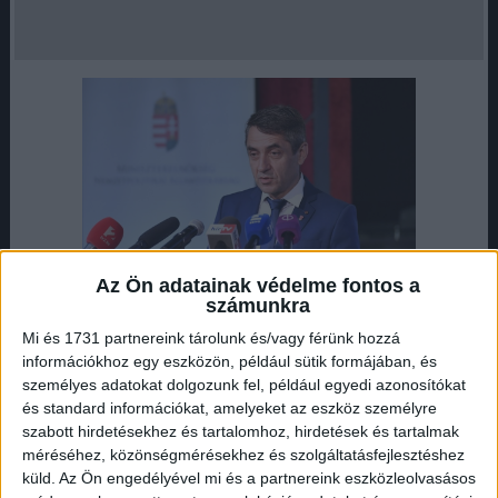
Az Ön adatainak védelme fontos a
számunkra
Potápi Árpád János úgy magyarázta, Magyarország ma is
Mi és 1731 partnereink tárolunk és/vagy férünk hozzá
információkhoz egy eszközön, például sütik formájában, és
hasonló szerepet tölt be Európában, mint 1848-49-ben:
személyes adatokat dolgozunk fel, például egyedi azonosítókat
nyíltan ki mer állni az az európai eszmeiség és a magyar
és standard információkat, amelyeket az eszköz személyre
függetlenség mellett.
szabott hirdetésekhez és tartalomhoz, hirdetések és tartalmak
méréséhez, közönségmérésekhez és szolgáltatásfejlesztéshez
Hirdetés
küld.
Az Ön engedélyével mi és a partnereink eszközleolvasásos