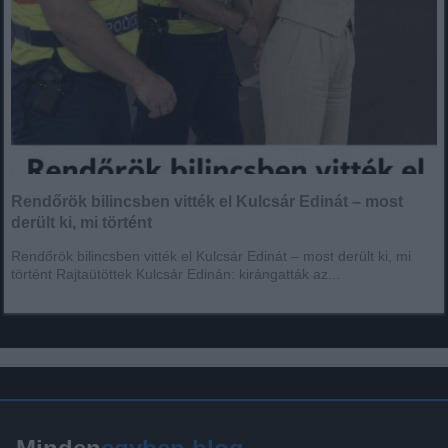
Rendőrök bilincsben vitték el Kulcsár Edinát – most
derült ki, mi történt
Rendőrök bilincsben vitték el Kulcsár Edinát – most derült ki, mi
történt Rajtaütöttek Kulcsár Edinán: kirángatták az...