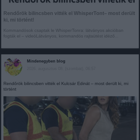
Rendőrök bilincsben vitték el WhisperTont– most derült
ki, mi történt!
Kommandósok csaptak le WhisperTonra: látványos akcióban
fogták el – videóLátványos, kommandós rajtaütést idéző...
Mindenegyben blog
2026. augusztus 08. (szombat), 06:57
Rendőrök bilincsben vitték el Kulcsár Edinát – most derült ki, mi
történt