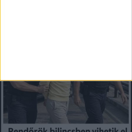
Mindenegyben blog
2026. augusztus 08. (szombat), 07:24
Rendőrök bilincsben vitték el WhisperTont– most derült ki, mi
történt!