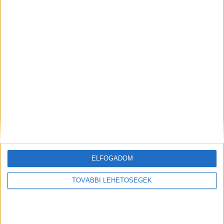
Hirdetés
Tisza-kormány: kiderül, ki lesz a köztársasági elnök, közel 900
milliárdos program indul
ELFOGADOM
TOVÁBBI LEHETŐSÉGEK
Tisza-kormány: kiderül, ki lesz a köztársasági elnök,
közel 900 milliárdos program indul