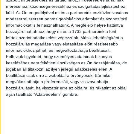
méréséhez, közönségmérésekhez és szolgáltatásfejlesztéshez
„1 év. 1 éve más ember lettem, 1 éve felnőttem.1
küld.
Az Ön engedélyével mi és a partnereink eszközleolvasásos
éve elment a bástyám és a bizalmasom.1 éve
módszerrel szerzett pontos geolokációs adatokat és azonosítási
nem hívtalak fel, nem hallottam a hangodat,
információkat is felhasználhatunk. A megfelelő helyre kattintva
hozzájárulhat ahhoz, hogy mi és a 1733 partnereink a fent
nem nyugtattál meg, nem tudtam csak
leírtak szerint adatkezelést végezzünk. Másik lehetőségként a
megkérdezni tőled miközben vezetek a
hozzájárulás megadása vagy elutasítása előtt részletesebb
kocsiban, hogy ‘na, minden oké, Anya?’”
információkhoz juthat, és megváltoztathatja beállításait.
Felhívjuk figyelmét, hogy személyes adatainak bizonyos
Sára bejegyzésében arról is írt, hogy bár édesanyja
kezeléséhez nem feltétlenül szükséges az Ön hozzájárulása, de
fizikailag már nincs velük,
lélekben továbbra is jelen van
,
jogában áll tiltakozni az ilyen jellegű adatkezelés ellen. A
és a gyerekek is őrzik az emlékét nap mint nap:
beállításai csak erre a weboldalra érvényesek. Bármikor
megváltoztathatja a preferenciáit, vagy visszavonhatja
„Róza 1 év alatt egy cserfes, nagyszájú cuki
hozzájárulását, ha visszatér erre az oldalra, és rákattint az oldal
kisnagylány lett. Sokat beszél a Nagyiról, és
alján található "Adatvédelem" gombra.
nekem az a legfontosabb, hogy téged soha ne
felejtsen el.Zsiga pedig nagyon jóképű,
rettenetesen jól tanul és még jó fej is.
Anyukám,
ne aggódj, megvagyunk. Itt vagyunk.
”