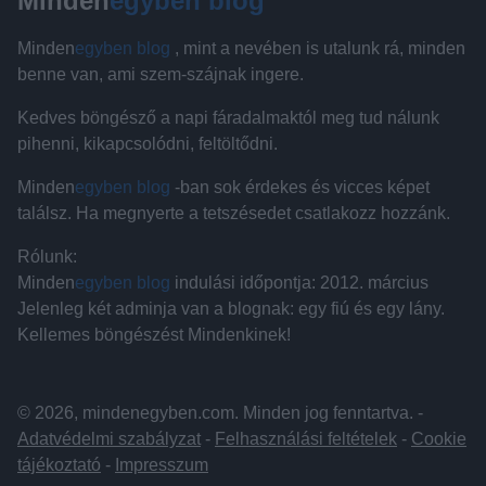
Minden
egyben blog
Minden
egyben blog
, mint a nevében is utalunk rá, minden
benne van, ami szem-szájnak ingere.
Kedves böngésző a napi fáradalmaktól meg tud nálunk
pihenni, kikapcsolódni, feltöltődni.
Minden
egyben blog
-ban sok érdekes és vicces képet
találsz. Ha megnyerte a tetszésedet csatlakozz hozzánk.
Rólunk:
Minden
egyben blog
indulási időpontja: 2012. március
Jelenleg két adminja van a blognak: egy fiú és egy lány.
Kellemes böngészést Mindenkinek!
© 2026, mindenegyben.com. Minden jog fenntartva. -
Adatvédelmi szabályzat
-
Felhasználási feltételek
-
Cookie
tájékoztató
-
Impresszum