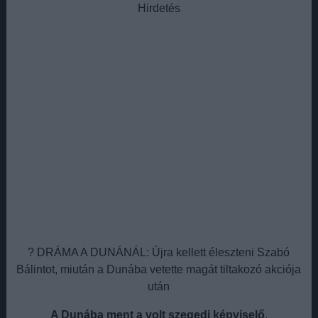
Hirdetés
? DRÁMA A DUNÁNÁL: Újra kellett éleszteni Szabó
Bálintot, miután a Dunába vetette magát tiltakozó akciója
után
A Dunába ment a volt szegedi képviselő
.