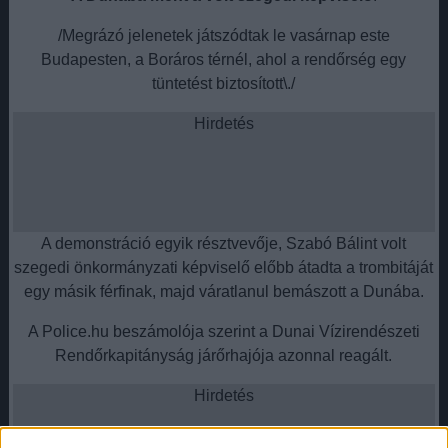
/Megrázó jelenetek játszódtak le vasárnap este
Budapesten, a Boráros térnél, ahol a rendőrség egy
tüntetést biztosított\./
Hirdetés
A demonstráció egyik résztvevője, Szabó Bálint volt
szegedi önkormányzati képviselő előbb átadta a trombitáját
egy másik férfinak, majd váratlanul bemászott a Dunába.
A Police.hu beszámolója szerint a Dunai Vízirendészeti
Rendőrkapitányság járőrhajója azonnal reagált.
Hirdetés