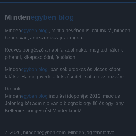
Minden
egyben blog
Minden
egyben blog
, mint a nevében is utalunk rá, minden
benne van, ami szem-szájnak ingere.
Kedves böngésző a napi fáradalmaktól meg tud nálunk
pihenni, kikapcsolódni, feltöltődni.
Minden
egyben blog
-ban sok érdekes és vicces képet
találsz. Ha megnyerte a tetszésedet csatlakozz hozzánk.
Rólunk:
Minden
egyben blog
indulási időpontja: 2012. március
Jelenleg két adminja van a blognak: egy fiú és egy lány.
Kellemes böngészést Mindenkinek!
© 2026, mindenegyben.com. Minden jog fenntartva. -