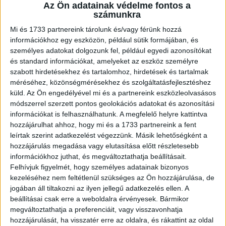
Az Ön adatainak védelme fontos a
számunkra
Mi és 1733 partnereink tárolunk és/vagy férünk hozzá
A rendőrök mentőövet dobtak a vízbe, hogy segítsenek
információkhoz egy eszközön, például sütik formájában, és
neki, ám Szabó Bálint többször is elúszott mellette. Végül a
személyes adatokat dolgozunk fel, például egyedi azonosítókat
járőrök a hajóhoz húzták, majd kiemelték a vízből.
és standard információkat, amelyeket az eszköz személyre
szabott hirdetésekhez és tartalomhoz, hirdetések és tartalmak
Életjeleket nem mutatott, újra kellett éleszteni
méréséhez, közönségmérésekhez és szolgáltatásfejlesztéshez
küld.
Az Ön engedélyével mi és a partnereink eszközleolvasásos
Amikor a rendőrök kiemelték a vízből, Szabó Bálint már
módszerrel szerzett pontos geolokációs adatokat és azonosítási
nem mutatott életjeleket. A helyszínen szolgálatot teljesítő
információkat is felhasználhatunk. A megfelelő helyre kattintva
rendőrök azonnal megkezdték az újraélesztést, miközben
hozzájárulhat ahhoz, hogy mi és a 1733 partnereink a fent
partra vitték a férfit.
leírtak szerint adatkezelést végezzünk. Másik lehetőségként a
hozzájárulás megadása vagy elutasítása előtt részletesebb
Hirdetés
információkhoz juthat, és megváltoztathatja beállításait.
Felhívjuk figyelmét, hogy személyes adatainak bizonyos
kezeléséhez nem feltétlenül szükséges az Ön hozzájárulása, de
jogában áll tiltakozni az ilyen jellegű adatkezelés ellen. A
beállításai csak erre a weboldalra érvényesek. Bármikor
megváltoztathatja a preferenciáit, vagy visszavonhatja
hozzájárulását, ha visszatér erre az oldalra, és rákattint az oldal