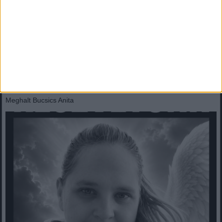
Lesifotó buktatta le Orbán Viktort: egy szerbiai fesztiválon, sörözés
közben került elő!Váratlan helyen bukkant...
Mindenegyben blog
2026. augusztus 08. (szombat), 13:05
Meghalt Bucsics Anita