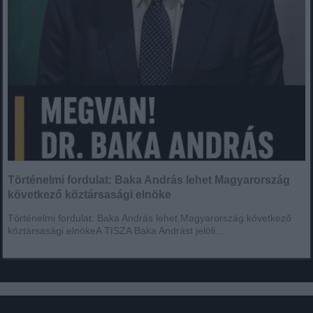
Történelmi fordulat: Baka András lehet Magyarország
következő köztársasági elnöke
Történelmi fordulat: Baka András lehet Magyarország következő
köztársasági elnökeA TISZA Baka Andrást jelöli...