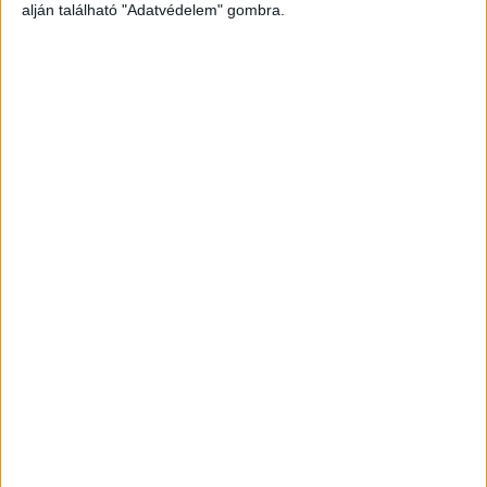
alján található "Adatvédelem" gombra.
Az elsősegélynyújtás sikeres volt, a kiérkező mentők pedig
stabil állapotban vették át, majd kórházba szállították.
Hirdetés
A beszámolók szerint a Duna vize mindössze 9 fokos volt,
ami ilyen helyzetben nagyon gyorsan kihűléshez és