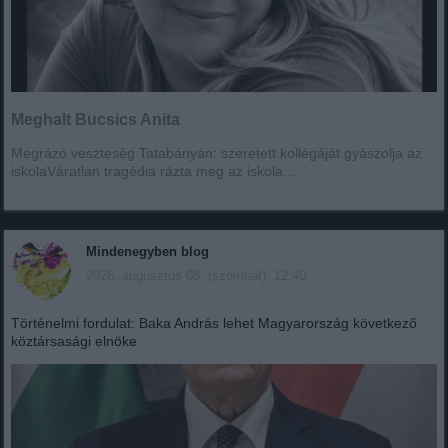
Meghalt Bucsics Anita
Megrázó veszteség Tatabányán: szeretett kollégáját gyászolja az
iskolaVáratlan tragédia rázta meg az iskola...
Mindenegyben blog
2026. augusztus 08. (szombat), 12:40
Történelmi fordulat: Baka András lehet Magyarország következő
köztársasági elnöke