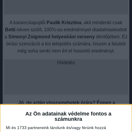
A karancslapujtői
Paulik Krisztina
, akit mindenki csak
Betti
néven szólít, 100%-os eredménnyel diadalmaskodott
a
Simonyi Zsigmond helyesírási verseny
döntőjében. Ez
óriási szenzáció a kis település számára, hiszen a faluból
még soha senki nem ért el hasonló eredményt.
Hirdetés
„
Jó, de aztán visszamehetek órára? Éppen a
világháborút vesszük, ez a kedvencem
” – jegyzi meg
Az Ön adatainak védelme fontos a
kissé aggódva Betti, amikor a verseny után interjúra kérik.
számunkra
S bár most az egész ország a sikeréről beszél, ő
Mi és 1733 partnereink tárolunk és/vagy férünk hozzá
legszívesebben a történelemről mesélne.