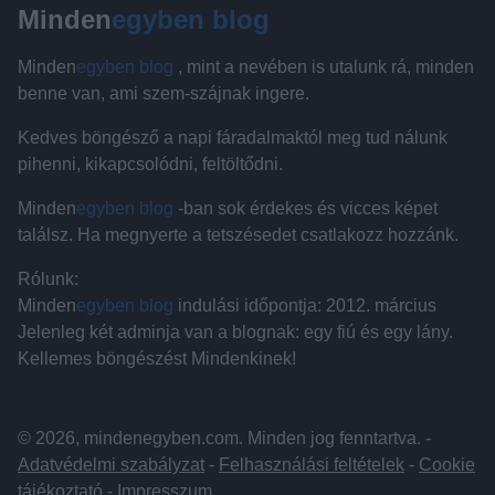
Minden
egyben blog
Minden
egyben blog
, mint a nevében is utalunk rá, minden
benne van, ami szem-szájnak ingere.
Kedves böngésző a napi fáradalmaktól meg tud nálunk
pihenni, kikapcsolódni, feltöltődni.
Minden
egyben blog
-ban sok érdekes és vicces képet
találsz. Ha megnyerte a tetszésedet csatlakozz hozzánk.
Rólunk:
Minden
egyben blog
indulási időpontja: 2012. március
Jelenleg két adminja van a blognak: egy fiú és egy lány.
Kellemes böngészést Mindenkinek!
© 2026, mindenegyben.com. Minden jog fenntartva. -
Adatvédelmi szabályzat
-
Felhasználási feltételek
-
Cookie
tájékoztató
-
Impresszum