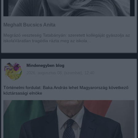
Meghalt Bucsics Anita
Megrázó veszteség Tatabányán: szeretett kollégáját gyászolja az
iskolaVáratlan tragédia rázta meg az iskola...
Mindenegyben blog
2026. augusztus 08. (szombat), 12:40
Történelmi fordulat: Baka András lehet Magyarország következő
köztársasági elnöke