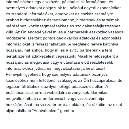
információkhoz egy eszközön, például sütik formájában, és
személyes adatokat dolgozunk fel, például egyedi azonosítókat
Egy kislány nagy álma
és standard információkat, amelyeket az eszköz személyre
szabott hirdetésekhez és tartalomhoz, hirdetések és tartalmak
Betti már kisiskolásként tudta, hogy szeretne részt venni
méréséhez, közönségmérésekhez és szolgáltatásfejlesztéshez
ezen a versenyen. Negyedik osztályosként ugyan még nem
küld.
Az Ön engedélyével mi és a partnereink eszközleolvasásos
juthatott tovább a megyei fordulón, de nem adta fel.
módszerrel szerzett pontos geolokációs adatokat és azonosítási
információkat is felhasználhatunk. A megfelelő helyre kattintva
Ötödikesen már a döntőben is megmutathatta tudását, ahol
hozzájárulhat ahhoz, hogy mi és a 1733 partnereink a fent
az ötödik helyet szerezte meg.
leírtak szerint adatkezelést végezzünk. Másik lehetőségként a
hozzájárulás megadása vagy elutasítása előtt részletesebb
Hirdetés
információkhoz juthat, és megváltoztathatja beállításait.
Felhívjuk figyelmét, hogy személyes adatainak bizonyos
kezeléséhez nem feltétlenül szükséges az Ön hozzájárulása, de
jogában áll tiltakozni az ilyen jellegű adatkezelés ellen. A
beállításai csak erre a weboldalra érvényesek. Bármikor
Két év kitartó gyakorlás után most
teljesen hibátlan
megváltoztathatja a preferenciáit, vagy visszavonhatja
dolgozattal
ért fel a csúcsra.
hozzájárulását, ha visszatér erre az oldalra, és rákattint az oldal
alján található "Adatvédelem" gombra.
„
Kicsit azért haragszom magamra, mert az iskolai
fordulón csak 99 pontot értem el a 100-ból. Jövőre ezt