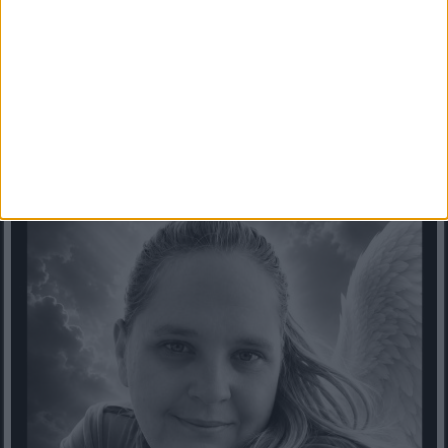
közben került elő!Váratlan helyen bukkant...
Mindenegyben blog
2026. augusztus 08. (szombat), 13:05
Meghalt Bucsics Anita