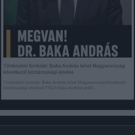
Történelmi fordulat: Baka András lehet Magyarország
következő köztársasági elnöke
Történelmi fordulat: Baka András lehet Magyarország következő
köztársasági elnökeA TISZA Baka Andrást jelöli...