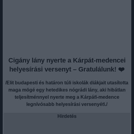
Cigány lány nyerte a Kárpát-medencei
helyesírási versenyt – Gratulálunk! ❤️
/Elit budapesti és határon túli iskolák diákjait utasította
maga mögé egy hetedikes nógrádi lány, aki hibátlan
teljesítménnyel nyerte meg a Kárpát\-medence
legnívósabb helyesírási versenyét\./
Hirdetés