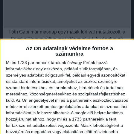
Tóth Gabi már másnap egy másik férfival mutatkozott, a
Fricska Táncegyüttes egyik táncosával. Az énekesnő
visszavette a leánynevét, és már együtt is lakik az új
Az Ön adatainak védelme fontos a
szerelmével a szentendrei házban.
számunkra
Hirdetés
Mi és 1733 partnereink tárolunk és/vagy férünk hozzá
információkhoz egy eszközön, például sütik formájában, és
személyes adatokat dolgozunk fel, például egyedi azonosítókat
és standard információkat, amelyeket az eszköz személyre
szabott hirdetésekhez és tartalomhoz, hirdetések és tartalmak
méréséhez, közönségmérésekhez és szolgáltatásfejlesztéshez
küld.
Az Ön engedélyével mi és a partnereink eszközleolvasásos
Krausz Gábor pedig sokat dolgozott azon, hogy otthonossá
módszerrel szerzett pontos geolokációs adatokat és azonosítási
tegye a szentendrei házat. Sokat foglalkozott a
információkat is felhasználhatunk. A megfelelő helyre kattintva
kislányukkal, Hannarózával, amíg Gabi koncertezett.
hozzájárulhat ahhoz, hogy mi és a 1733 partnereink a fent
leírtak szerint adatkezelést végezzünk. Másik lehetőségként a
Senki sem értette, hogy miért ment tönkre a házasságuk, és
hozzájárulás megadása vagy elutasítása előtt részletesebb