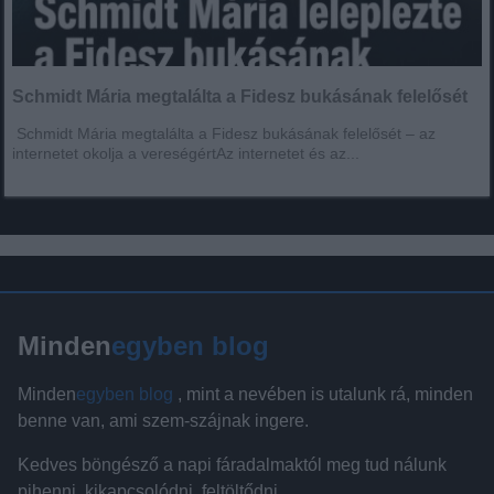
Schmidt Mária megtalálta a Fidesz bukásának felelősét
Schmidt Mária megtalálta a Fidesz bukásának felelősét – az
internetet okolja a vereségértAz internetet és az...
Minden
egyben blog
Minden
egyben blog
, mint a nevében is utalunk rá, minden
benne van, ami szem-szájnak ingere.
Kedves böngésző a napi fáradalmaktól meg tud nálunk
pihenni, kikapcsolódni, feltöltődni.