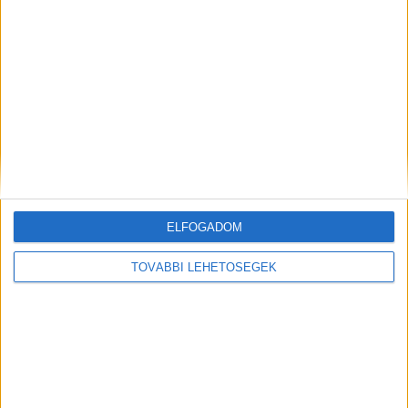
Mindenegyben blog
2026. augusztus 09. (vasárnap), 19:43
Megdöbbentő, mit találtak Novák Katalin egykori kormányzati
irodájában! Cikk a hozzászólásoknál! ?
ELFOGADOM
TOVÁBBI LEHETŐSÉGEK