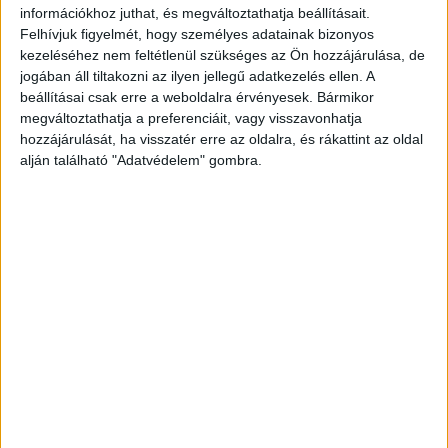
hogy Krausz miért költözött el. A Blikk szerint a szentendrei
információkhoz juthat, és megváltoztathatja beállításait.
ház csak Tóth Gabi nevén van, és rajta van egy nagy hitel
Felhívjuk figyelmét, hogy személyes adatainak bizonyos
is.
kezeléséhez nem feltétlenül szükséges az Ön hozzájárulása, de
jogában áll tiltakozni az ilyen jellegű adatkezelés ellen. A
Egy ismerősük azt mondta a portálnak, hogy a séf nagyon
beállításai csak erre a weboldalra érvényesek. Bármikor
rosszul viseli a válást.
megváltoztathatja a preferenciáit, vagy visszavonhatja
hozzájárulását, ha visszatér erre az oldalra, és rákattint az oldal
Hirdetés
alján található "Adatvédelem" gombra.
Fáj neki, hogy Gabi már boldog egy másik férfival, akivel
már külföldre is elutaztak. Pedig nemrég még közös
nyaralást terveztek.