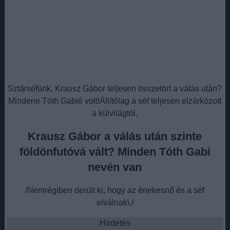
Sztárséfünk, Krausz Gábor teljesen összetört a válás után?
Mindene Tóth Gabié volt!Állítólag a séf teljesen elzárkózott
a külvilágtól.
Krausz Gábor a válás után szinte
földönfutóvá vált? Minden Tóth Gabi
nevén van
/Nemrégiben derült ki, hogy az énekesnő és a séf
elválnak\./
Hirdetés