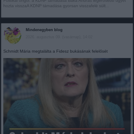
Politikai öngól: a KDNP támadása Baka András legerősebb ügyét
hozta visszaA KDNP támadása gyorsan visszafelé sült...
Mindenegyben blog
2026. augusztus 09. (vasárnap), 14:02
Schmidt Mária megtalálta a Fidesz bukásának felelősét