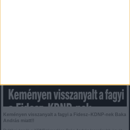
Keményen visszanyalt a fagyi a Fidesz–KDNP-nek Baka András
miatt!!
Keményen visszanyalt a fagyi a Fidesz–KDNP-nek Baka
András miatt!!