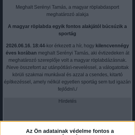
Meghalt Serényi Tamás, a magyar röplabdasport
meghatározó alakja
A magyar röplabda egyik fontos alakjától búcsúzik a
sportág
2026.06.16. 18:44
-kor érkezett a hír, hogy
kilencvennégy
éves korában
meghalt Serényi Tamás, aki évtizedeken át
meghatározó szereplője volt a magyar röplabdázásnak.
/Neve összeforrt az utánpótlás\-neveléssel, a válogatottak
körüli szakmai munkával és azzal a csendes, kitartó
építkezéssel, amely nélkül egyetlen sportág sem tud igazán
fejlődni\./
Hirdetés
Az Ön adatainak védelme fontos a