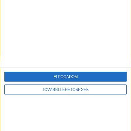
ELFOGADOM
Mindenegyben blog
TOVÁBBI LEHETŐSÉGEK
2026. augusztus 09. (vasárnap), 07:17
Hirdetés
Rács mögé került a politikus, egyre súlyosabb az ügy