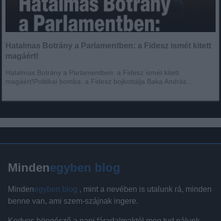
Hatalmas Botrány a Parlamentben: a Fidesz ismét kitett
magáért!
Hatalmas Botrány a Parlamentben: a Fidesz ismét kitett
magáért!Politikai bomba: a Fidesz bojkottálja Baka András...
Minden
egyben blog
Minden
egyben blog
, mint a nevében is utalunk rá, minden
benne van, ami szem-szájnak ingere.
Kedves böngésző a napi fáradalmaktól meg tud nálunk