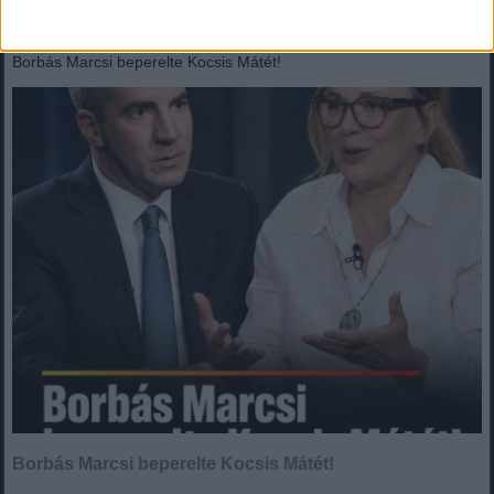
2026. augusztus 08. (szombat), 15:41
Borbás Marcsi beperelte Kocsis Mátét!
Borbás Marcsi beperelte Kocsis Mátét!