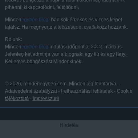
pihenni, kikapcsolódni, feltöltődni.
Minden
egyben blog
-ban sok érdekes és vicces képet
találsz. Ha megnyerte a tetszésedet csatlakozz hozzánk.
Rólunk:
Minden
egyben blog
indulási időpontja: 2012. március
Jelenleg két adminja van a blognak: egy fiú és egy lány.
Kellemes böngészést Mindenkinek!
© 2026, mindenegyben.com. Minden jog fenntartva. -
Adatvédelmi szabályzat
-
Felhasználási feltételek
-
Cookie
tájékoztató
-
Impresszum
Hirdetés
Hirdetés