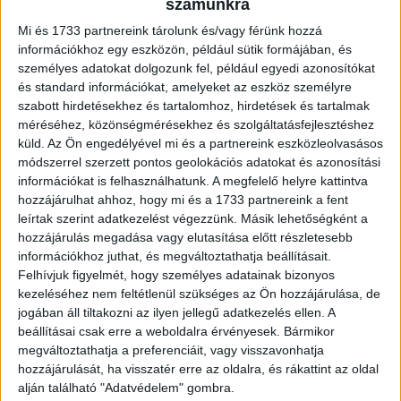
számunkra
Serényi Tamás nem a látványos szereplések embere volt,
hanem azé a háttérben végzett, következetes munkáé,
Mi és 1733 partnereink tárolunk és/vagy férünk hozzá
információkhoz egy eszközön, például sütik formájában, és
amelyből később játékosok, csapatok és sikerek nőhettek
személyes adatokat dolgozunk fel, például egyedi azonosítókat
ki.
és standard információkat, amelyeket az eszköz személyre
Hirdetés
szabott hirdetésekhez és tartalomhoz, hirdetések és tartalmak
méréséhez, közönségmérésekhez és szolgáltatásfejlesztéshez
küld.
Az Ön engedélyével mi és a partnereink eszközleolvasásos
módszerrel szerzett pontos geolokációs adatokat és azonosítási
információkat is felhasználhatunk. A megfelelő helyre kattintva
hozzájárulhat ahhoz, hogy mi és a 1733 partnereink a fent
Az 1960-as évektől dolgozott a hazai röplabdázásért
leírtak szerint adatkezelést végezzünk. Másik lehetőségként a
hozzájárulás megadása vagy elutasítása előtt részletesebb
A Magyar Röplabda Szövetség tájékoztatása szerint
információkhoz juthat, és megváltoztathatja beállításait.
Serényi Tamás az
1960-as évektől
kezdve meghatározó
Felhívjuk figyelmét, hogy személyes adatainak bizonyos
szerepet töltött be a sportágban. A férfi utánpótlás-
kezeléséhez nem feltétlenül szükséges az Ön hozzájárulása, de
jogában áll tiltakozni az ilyen jellegű adatkezelés ellen. A
válogatottaknál több fontos feladatot is ellátott: dolgozott
beállításai csak erre a weboldalra érvényesek. Bármikor
másodedzőként, csapatvezetőként, technikai vezetőként,
megváltoztathatja a preferenciáit, vagy visszavonhatja
majd vezetőedzőként is. Munkája során generációk
hozzájárulását, ha visszatér erre az oldalra, és rákattint az oldal
fejlődését segítette, és sok fiatal sportoló számára jelentett
alján található "Adatvédelem" gombra.
biztos szakmai támaszt.