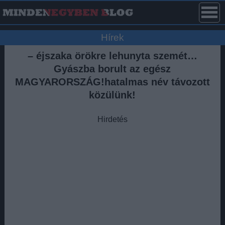
Hírek
– éjszaka örökre lehunyta szemét…
Gyászba borult az egész
MAGYARORSZÁG!hatalmas név távozott
közülünk!
Hirdetés