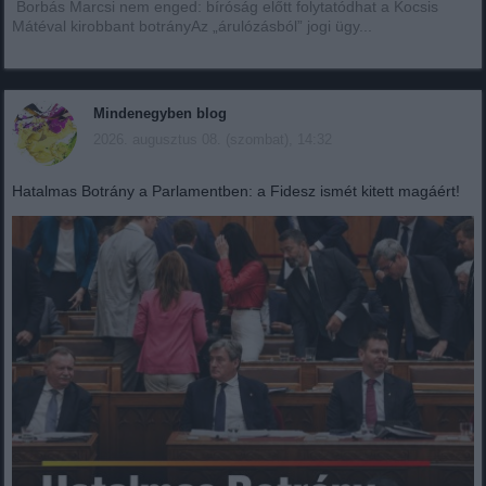
Borbás Marcsi nem enged: bíróság előtt folytatódhat a Kocsis
Mátéval kirobbant botrányAz „árulózásból” jogi ügy...
Mindenegyben blog
2026. augusztus 08. (szombat), 14:32
Hatalmas Botrány a Parlamentben: a Fidesz ismét kitett magáért!