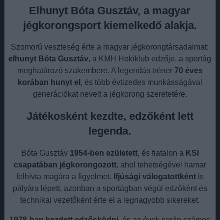
Elhunyt Bóta Gusztáv, a magyar
jégkorongsport kiemelkedő alakja
.
Szomorú veszteség érte a magyar jégkorongtársadalmat:
elhunyt Bóta Gusztáv
, a KMH Hokiklub edzője, a sportág
meghatározó szakembere. A legendás tréner
70 éves
korában hunyt el
, és több évtizedes munkásságával
generációkat nevelt a jégkorong szeretetére.
Játékosként kezdte, edzőként lett
legenda
.
Bóta Gusztáv
1954-ben született
, és fiatalon a
KSI
csapatában jégkorongozott
, ahol tehetségével hamar
felhívta magára a figyelmet.
Ifjúsági válogatottként
is
pályára lépett, azonban a sportágban végül edzőként és
technikai vezetőként érte el a legnagyobb sikereket.
1978-ban kezdett edzősködni
, és az évek során számos