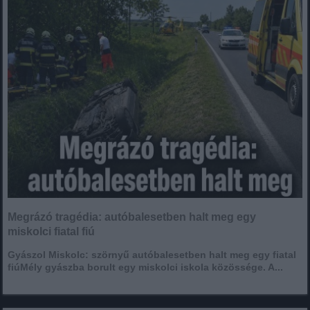
Megrázó tragédia: autóbalesetben halt meg egy
miskolci fiatal fiú
Gyászol Miskolc: szörnyű autóbalesetben halt meg egy fiatal
fiúMély gyászba borult egy miskolci iskola közössége. A...