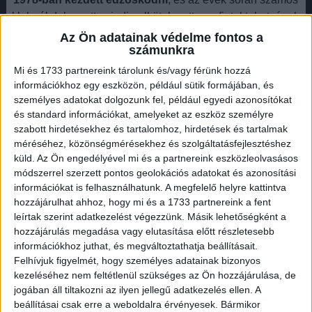
klubnál dolgozott, mindig elkötelezetten a fiatal tehetségek
nevelése mellett.
Kiemelkedő szerepet játszott az
Az Ön adatainak védelme fontos a
számunkra
utánpótlás fejlesztésében
, és több generáció számára
teremtette meg a lehetőséget, hogy profi szinten is
Mi és 1733 partnereink tárolunk és/vagy férünk hozzá
űzhessék a sportot.
információkhoz egy eszközön, például sütik formájában, és
személyes adatokat dolgozunk fel, például egyedi azonosítókat
és standard információkat, amelyeket az eszköz személyre
szabott hirdetésekhez és tartalomhoz, hirdetések és tartalmak
méréséhez, közönségmérésekhez és szolgáltatásfejlesztéshez
küld.
Az Ön engedélyével mi és a partnereink eszközleolvasásos
módszerrel szerzett pontos geolokációs adatokat és azonosítási
információkat is felhasználhatunk. A megfelelő helyre kattintva
hozzájárulhat ahhoz, hogy mi és a 1733 partnereink a fent
leírtak szerint adatkezelést végezzünk. Másik lehetőségként a
hozzájárulás megadása vagy elutasítása előtt részletesebb
Pályafutása során számos csapatnál
információkhoz juthat, és megváltoztathatja beállításait.
Felhívjuk figyelmét, hogy személyes adatainak bizonyos
dolgozott
.
kezeléséhez nem feltétlenül szükséges az Ön hozzájárulása, de
jogában áll tiltakozni az ilyen jellegű adatkezelés ellen. A
Bóta Gusztáv a
1980-as években az Újpesti TE
beállításai csak erre a weboldalra érvényesek. Bármikor