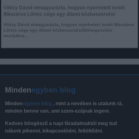
Vitézy Dávid elmagyarázta, hogyan nyerhetett ismét
Mészáros Lőrinc cége egy állami közbeszerzést
Vitézy Dávid elmagyarázta, hogyan nyerhetett ismét Mészáros
Lőrinc cége egy állami közbeszerzéstSínhegesztési
munkákra...
Minden
egyben blog
Minden
egyben blog
, mint a nevében is utalunk rá,
minden benne van, ami szem-szájnak ingere.
Kedves böngésző a napi fáradalmaktól meg tud
nálunk pihenni, kikapcsolódni, feltöltődni.