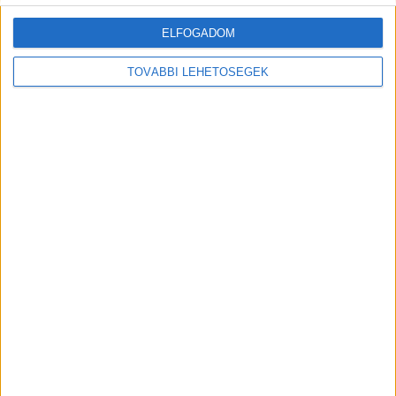
ELFOGADOM
TOVÁBBI LEHETŐSÉGEK
Mindenegyben blog
2026. augusztus 08. (szombat), 13:05
Hirdetés
Meghalt Bucsics Anita