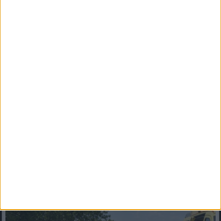
Magyar Péter bejelentette: történelmi változás jön
Magyarországon
Magyar Péter: történelmi változás jön MagyarországonMagyar
Péter 2026. augusztus 8-án ismertette annak az intézkedési...
Mindenegyben blog
2026. augusztus 08. (szombat), 09:38
Megrázó tragédia: autóbalesetben halt meg egy miskolci fiatal
fiú