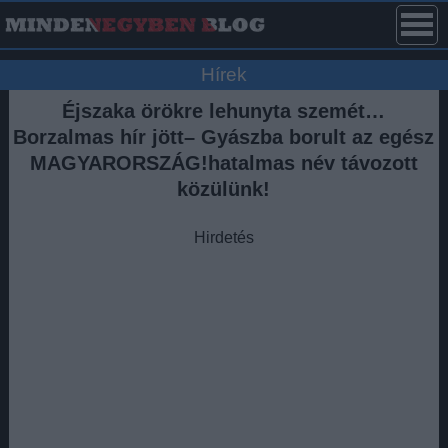
Hírek
Éjszaka örökre lehunyta szemét…
Borzalmas hír jött– Gyászba borult az egész
MAGYARORSZÁG!hatalmas név távozott
közülünk!
Hirdetés