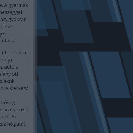
le. A gyermek
enességgel
ált, gyakran
tudott
jes
utalva.
rint – hosszú
arátja
z autó a
slány ott
ablakok
n. A kiérkező
a hőség
első és külső
ette. Az
zaz hőgutát