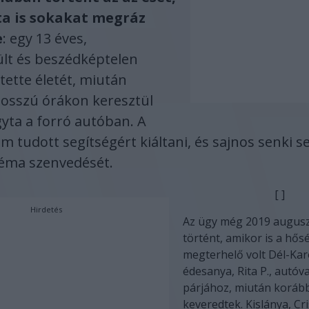
a is sokakat megráz
e
: egy 13 éves,
lt és beszédképtelen
tette életét, miután
osszú órákon keresztül
ta a forró autóban. A
 tudott segítségért kiáltani, és sajnos senki 
néma szenvedését.
[ ]
Hirdetés
Az ügy még 2019 augus
történt, amikor is a hő
megterhelő volt Dél-Kar
édesanya, Rita P., autóva
párjához, miután koráb
keveredtek. Kislánya, Cri