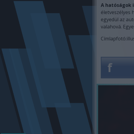
A hatóságok i
életveszélyes 
egyedül az aut
valahová. Egyet
Címlapfotó:illu
f