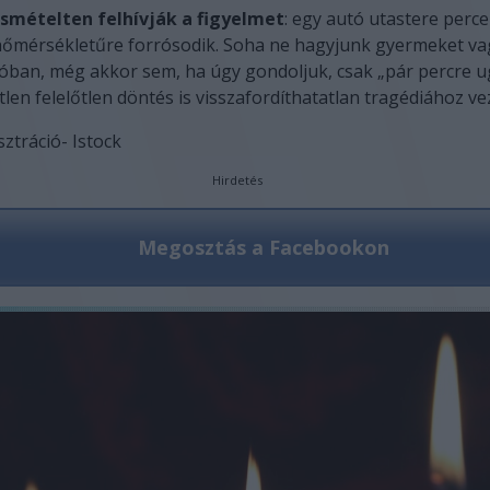
smételten felhívják a figyelmet
: egy autó utastere perce
hőmérsékletűre forrósodik. Soha ne hagyjunk gyermeket vag
óban, még akkor sem, ha úgy gondoljuk, csak „pár percre 
len felelőtlen döntés is visszafordíthatatlan tragédiához ve
sztráció- Istock
Hirdetés
Megosztás a Facebookon