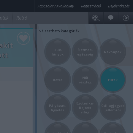
Kapcsolat / Availability
Regisztráció
Bejelentkezés
ptek
Retró
Választható kategóriák:
akit
Fiúk,
Életmód,
Névnapok
ott
lányok
egészség
Női
Retró
Hírek
részleg
Ezoterika-
Pályázat-
Csillagjegyek
Rejtett
figyelés
jellemzői
világ