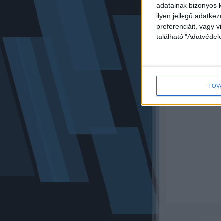
adatainak bizonyos k
ilyen jellegű adatke
preferenciáit, vagy v
található "Adatvéde
TOV