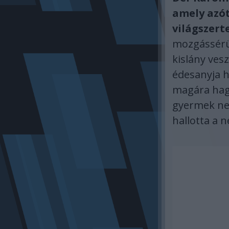
amely azót
világszert
mozgássérü
kislány vesz
édesanyja h
magára hagy
gyermek nem
hallotta a 