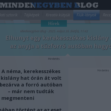
lati sztorik
Tájképek
Kreatív kütyük
Fiúk-lányok
Rece
Hírek
Mindenegyben Blog - 2025. május 26. (hétfő), 11:42
Elhunyt egy kerekesszékes kislány 
az anyja a tűzforró autóban hagy
Hirdetés
A néma, kerekesszékes
Hirdetés
kislány hat órán át volt
bezárva a forró autóban
– már nem tudták
megmenteni
nában történt az az eset,