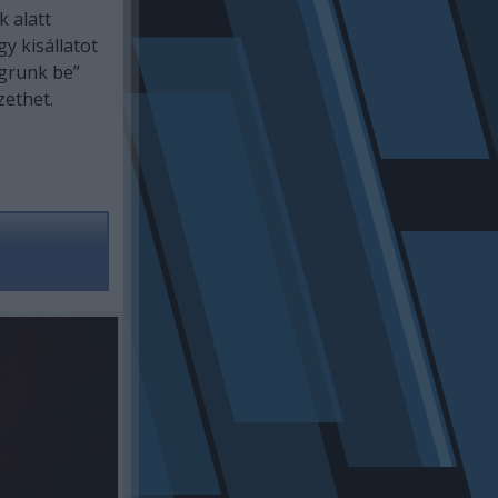
k alatt
y kisállatot
ugrunk be”
zethet.