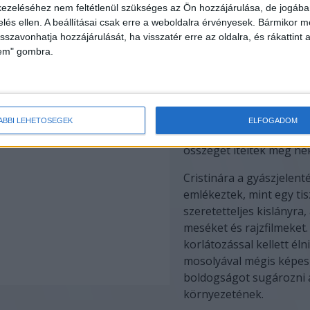
ezeléséhez nem feltétlenül szükséges az Ön hozzájárulása, de jogában 
A tragédia után
a karoli
zelés ellen. A beállításai csak erre a weboldalra érvényesek. Bármikor m
Minisztériumot is fele
isszavonhatja hozzájárulását, ha visszatér erre az oldalra, és rákattint a
vonták
, hiszen több jelz
lem" gombra.
érkezett hozzájuk a vesz
gyermekről, mégsem tet
lépést. A bíróság végül 
hogy a család jogosult k
ÁBBI LEHETŐSÉGEK
ELFOGADOM
közel 66 millió forintna
összeget ítéltek meg nek
Cristinára a gyászjelen
emlékeztek, mint egy tisz
szeretetteljes kislányra,
meséket és rajzfilmeket.
korlátozással kellett élni
mosolyával mégis képes 
boldogságot sugározni 
környezetének.