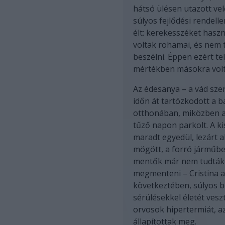
hátsó ülésen utazott ve
súlyos fejlődési rendell
élt: kerekesszéket haszn
voltak rohamai, és nem 
beszélni. Éppen ezért tel
mértékben másokra volt 
Az édesanya – a vád sze
időn át tartózkodott a b
otthonában, miközben a
tűző napon parkolt. A ki
maradt egyedül, lezárt 
mögött, a forró járműbe
mentők már nem tudták
megmenteni – Cristina 
következtében, súlyos b
sérülésekkel életét veszt
orvosok hipertermiát, a
állapítottak meg.