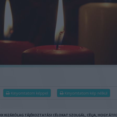
Kinyomtatom képpel
Kinyomtatom kép nélkül
IKK KIZÁRÓLAG TÁJÉKOZTATÁSI CÉLOKAT SZOLGÁL, CÉLJA, HOGY ÁT