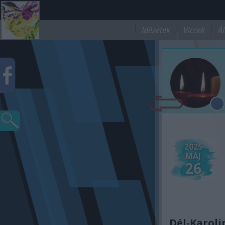
Idézetek
Viccek
Ál
2025
MÁJ
26
Dél-Karoli