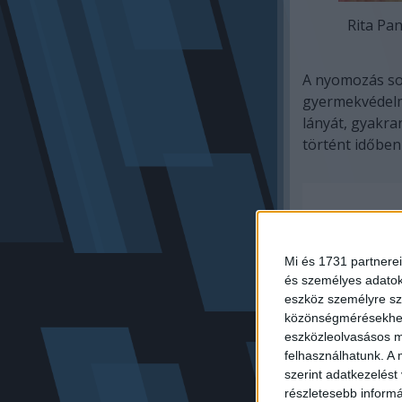
Rita Pan
A nyomozás sor
gyermekvédelmi
lányát, gyakra
történt időben
Mi és 1731 partnerei
és személyes adatoka
eszköz személyre sz
közönségmérésekhez 
eszközleolvasásos mó
felhasználhatunk. A 
szerint adatkezelést
részletesebb informác