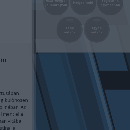
Asztrológiai
Segítsünk
Helyszínelő
jellemrajzok
egymásnak
zene
Egyéb
videók
videók
sem
ztusában
ség különösen
olinában. Az
l ment el a
ban vitába
stina, a