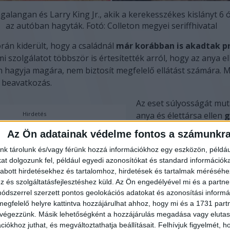
galangan és Larry King Jr., akik a kerekesszékes kislányt 6 
az autóban hagyták. Fotó: Colleton megyei seriffhivatal
án kiderült, hogy a családnál
már korábban is akadtak 
 szolgálatot többször is értesítették arról, hogy az anya e
n hagyja magára, nem biztosít megfelelő ellátást számára.
 beavatkozás.
Az eset súlyosságát mut
Hirdetés
anya és élettársa ellen
g
és gyermekbántalmazá
Az Ön adatainak védelme fontos a számunkr
indult eljárás
. A bírósá
nk tárolunk és/vagy férünk hozzá információkhoz egy eszközön, példáu
mindkét vádlottat hossz
t dolgozunk fel, például egyedi azonosítókat és standard információk
börtönbüntetésre ítélte
abott hirdetésekhez és tartalomhoz, hirdetések és tartalmak méréséhe
37, a társa 32 év letölte
és szolgáltatásfejlesztéshez küld.
Az Ön engedélyével mi és a partne
szabadságvesztést kapot
dszerrel szerzett pontos geolokációs adatokat és azonosítási informác
külön büntetést szabtak
megfelelő helyre kattintva hozzájárulhat ahhoz, hogy mi és a 1731 partne
gyermekbántalmazás mia
 végezzünk. Másik lehetőségként a hozzájárulás megadása vagy elutasí
iókhoz juthat, és megváltoztathatja beállításait.
Felhívjuk figyelmét, 