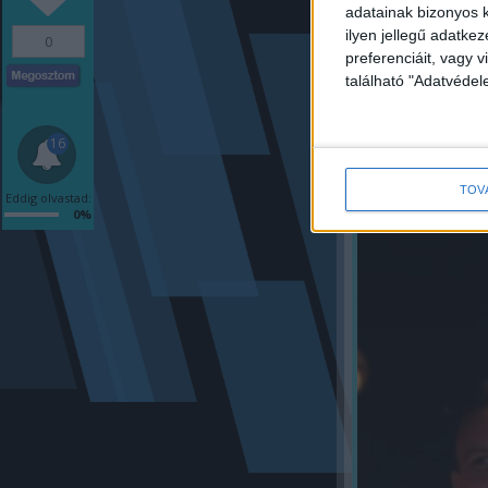
adatainak bizonyos k
megfizetésére k
ilyen jellegű adatke
0
preferenciáit, vagy v
található "Adatvéde
f
16
TOV
Eddig olvastad:
0%