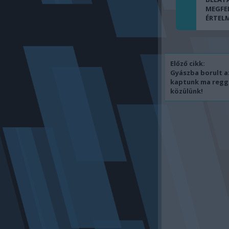
MEGFE
ÉRTEL
Előző cikk:
Gyászba borult az
kaptunk ma regge
közülünk!