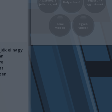
Asztrológiai
Segítsünk
Helyszínelő
jellemrajzok
egymásnak
zene
Egyéb
videók
videók
ljék el nagy
an
ve
tt
ben.