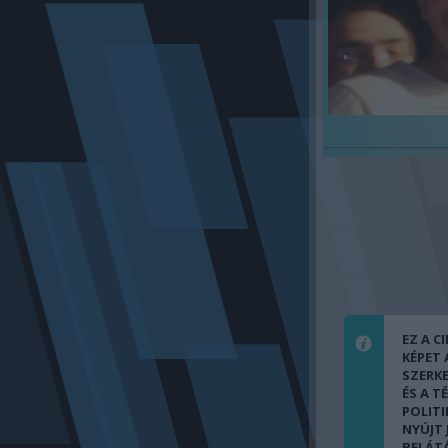
EZ A C
KÉPET
SZERK
ÉS A T
POLITI
NYÚJT
BELÁT