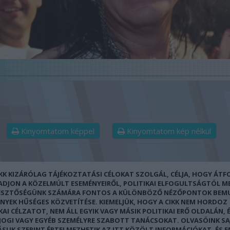
Kinyomtatom képpel
Kinyomtatom kép nélkül
IKK KIZÁRÓLAG TÁJÉKOZTATÁSI CÉLOKAT SZOLGÁL, CÉLJA, HOGY ÁT
 ADJON A KÖZELMÚLT ESEMÉNYEIRŐL, POLITIKAI ELFOGULTSÁGTÓL M
ESZTŐSÉGÜNK SZÁMÁRA FONTOS A KÜLÖNBÖZŐ NÉZŐPONTOK BEM
ÉNYEK HŰSÉGES KÖZVETÍTÉSE. KIEMELJÜK, HOGY A CIKK NEM HORDOZ
KAI CÉLZATOT, NEM ÁLL EGYIK VAGY MÁSIK POLITIKAI ERŐ OLDALÁN, 
 JOGI VAGY EGYÉB SZEMÉLYRE SZABOTT TANÁCSOKAT. OLVASÓINK SA
ÁSUK SZERINT ÉRTELMEZHETIK AZ ITT KÖZÖLT INFORMÁCIÓKAT, ÉS 