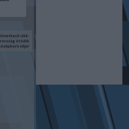
Következő cikk:
arország ötödik
középkorú nője!