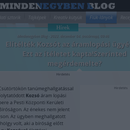
lati sztorik
Tájképek
Kreatív kütyük
Fiúk-lányok
Rece
Hírek
Mindenegyben Blog - 2022. december 04. (vasárnap), 09:46
Elítélték Kozsót az áramlopási ügyé
Ezt az ítéletet kapta!Szerinted
megérdemelte?
Hirdetés
Csütörtökön tanúmeghallgatással
Hirdetés
folytatódott
Kozsó
áram lopási
pere a Pesti Központi Kerületi
Bíróságon. Az énekes nem jelent
áson. Az ügyben meghallgatott
hölgy volt, aki
a bíróság előtt