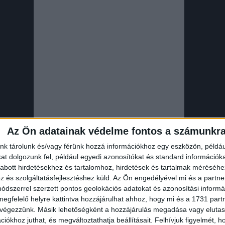
Az Ön adatainak védelme fontos a számunkr
nk tárolunk és/vagy férünk hozzá információkhoz egy eszközön, példáu
Kedveld Te is
t dolgozunk fel, például egyedi azonosítókat és standard információk
abott hirdetésekhez és tartalomhoz, hirdetések és tartalmak méréséhe
és szolgáltatásfejlesztéshez küld.
Az Ön engedélyével mi és a partne
nyítottság hiányában felmentést kért. Kozsó egyébként
id
dszerrel szerzett pontos geolokációs adatokat és azonosítási informác
 az egyik festményét és annak árából kifizette az ELMŰ
megfelelő helyre kattintva hozzájárulhat ahhoz, hogy mi és a 1731 partne
tozását.
 végezzünk. Másik lehetőségként a hozzájárulás megadása vagy elutasí
iókhoz juthat, és megváltoztathatja beállításait.
Felhívjuk figyelmét, 
d mérlegelés után bűnösnek mondta ki az énekest, akit 2 mill