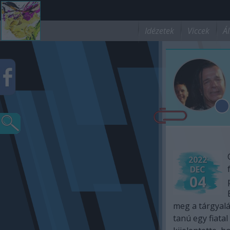
Idézetek
Viccek
Ál
2022
DEC
04
meg a tárgyal
tanú egy fiatal 