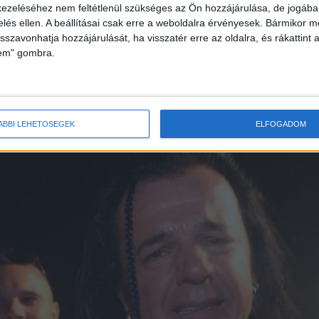
ezeléséhez nem feltétlenül szükséges az Ön hozzájárulása, de jogában 
ötelezte, plusz neki kell állni a 392 ezer forintnyi bűnügyi 
zelés ellen. A beállításai csak erre a weboldalra érvényesek. Bármikor m
isszavonhatja hozzájárulását, ha visszatér erre az oldalra, és rákattint a
Hirdetés
lem" gombra.
Megosztás a Facebookon
ÁBBI LEHETŐSÉGEK
ELFOGADOM