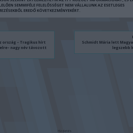
LELŐEN SEMMIFÉLE FELELŐSSÉGET NEM VÁLLALUNK AZ ESETLEGES
MEZÉSEKBŐL EREDŐ KÖVETKEZMÉNYEKÉRT.
 ország – Tragikus hírt
Schmidt Mária lett Magy
lre– nagy név távozott
legszebb 
Hirdetés