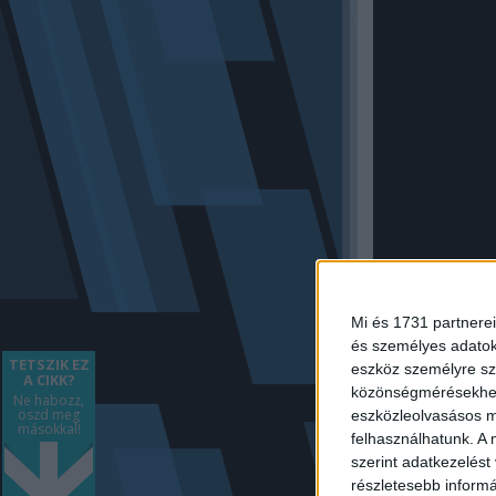
Mi és 1731 partnerei
és személyes adatoka
TETSZIK EZ
eszköz személyre sz
A CIKK?
közönségmérésekhez 
A védelem bizo
Ne habozz,
oszd meg
eszközleolvasásos mó
értékesítette
másokkal!
felhasználhatunk. A 
fennálló tar
szerint adatkezelést
részletesebb informác
A bíróság rövi