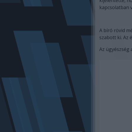
kijelentette, 
kapcsolatban 
A bíró rövid m
szabott ki. Az
Az ügyészség a