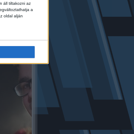
áll tiltakozni az
költséget is.
egváltoztathatja a
z oldal alján