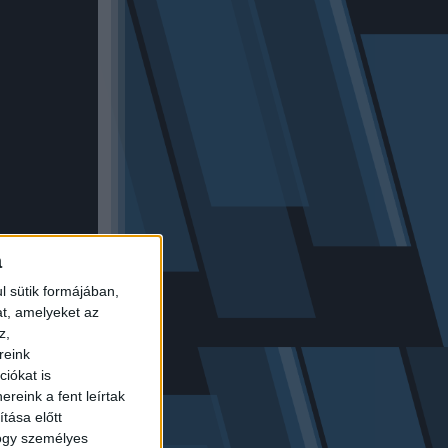
a
l sütik formájában,
at, amelyeket az
z,
reink
őközben
iókat is
 felé
reink a fent leírtak
tása előtt
hogy személyes
ió forint