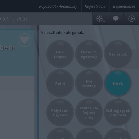
Kapcsolat / Availability
Regisztráció
Bejelentkezés
ptek
Retró
Választható kategóriák:
ben!
Fiúk,
Életmód,
Névnapok
lányok
egészség
Női
Retró
Hírek
részleg
Ezoterika-
Pályázat-
Csillagjegyek
Rejtett
figyelés
jellemzői
világ