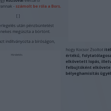
hogy
Kozsóval
élettársi
vannak -
számolt be róla a Bors.
[ ]
érlegelés után pénzbüntetést
 énekes megúszta a börtönt.
zt indítványozta a bíróságon,
hogy Kocsor Zsoltot
íté
Hirdetés
értékű, folytatólagos
elkövetett lopás, illet
felbujtóként elkövete
bélyeghamisítás ügyé