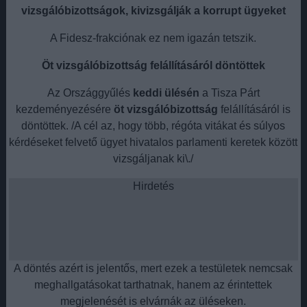
vizsgálóbizottságok, kivizsgálják a korrupt ügyeket
A Fidesz-frakciónak ez nem igazán tetszik.
Öt vizsgálóbizottság felállításáról döntöttek
Az Országgyűlés
keddi ülésén
a Tisza Párt
kezdeményezésére
öt vizsgálóbizottság
felállításáról is
döntöttek. /A cél az, hogy több, régóta vitákat és súlyos
kérdéseket felvető ügyet hivatalos parlamenti keretek között
vizsgáljanak ki\./
Hirdetés
A döntés azért is jelentős, mert ezek a testületek nemcsak
meghallgatásokat tarthatnak, hanem az érintettek
megjelenését is elvárnák az üléseken.