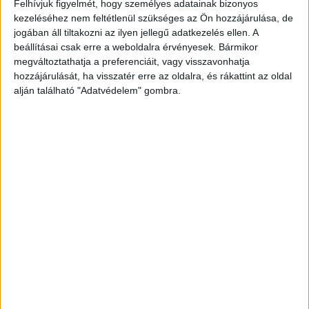
Felhívjuk figyelmét, hogy személyes adatainak bizonyos
a Gyermekvédelem Rendszerszintű Válságát Feltáró
kezeléséhez nem feltétlenül szükséges az Ön hozzájárulása, de
Vizsgálóbizottság.
jogában áll tiltakozni az ilyen jellegű adatkezelés ellen. A
beállításai csak erre a weboldalra érvényesek. Bármikor
Kötelezővé tennék a megjelenést az üléseken
megváltoztathatja a preferenciáit, vagy visszavonhatja
hozzájárulását, ha visszatér erre az oldalra, és rákattint az oldal
A tervek szerint ezeken az üléseken kötelezővé tennék a
alján található "Adatvédelem" gombra.
megjelenést. Az érintettek megjelenését
pénzbüntetéssel
,
szükség esetén pedig
elővezetéssel
érnék el a
vizsgálóbizottságok ülésein. Ez keményebb eszközt adna a
bizottságok kezébe, hiszen így nem fordulhatna elő olyan
könnyen, hogy valaki egyszerűen nem megy el egy
meghallgatásra.
Hirdetés
A döntés üzenete egyértelmű: aki érintett lehet ezekben az
ügyekben, annak számot kell adnia a parlamenti