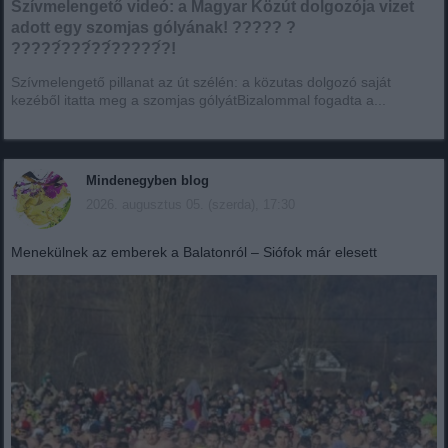
Szívmelengető videó: a Magyar Közút dolgozója vizet
adott egy szomjas gólyának! ????? ?
?????́???́??́?????́?!
Szívmelengető pillanat az út szélén: a közutas dolgozó saját
kezéből itatta meg a szomjas gólyátBizalommal fogadta a...
Mindenegyben blog
2026. augusztus 05. (szerda), 17:30
Menekülnek az emberek a Balatonról – Siófok már elesett