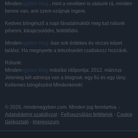
Minden
egyben blog
, mint a nevében is utalunk rá, minden
benne van, ami szem-szájnak ingere.
Kedves böngésző a napi fáradalmaktól meg tud nálunk
pihenni, kikapcsolódni, feltöltődni.
Minden
egyben blog
-ban sok érdekes és vicces képet
találsz. Ha megnyerte a tetszésedet csatlakozz hozzánk.
Rólunk:
Minden
egyben blog
indulási időpontja: 2012. március
Jelenleg két adminja van a blognak: egy fiú és egy lány.
Kellemes böngészést Mindenkinek!
© 2026, mindenegyben.com. Minden jog fenntartva. -
Adatvédelmi szabályzat
-
Felhasználási feltételek
-
Cookie
tájékoztató
-
Impresszum