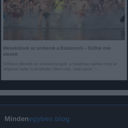
Menekülnek az emberek a Balatonról – Siófok már
elesett
Siófokot ellepték az árvaszúnyogok: a hatalmas rajokat még az
időjárási radar is érzékelte!„Nem csíp, csak zavar” –...
Minden
egyben blog