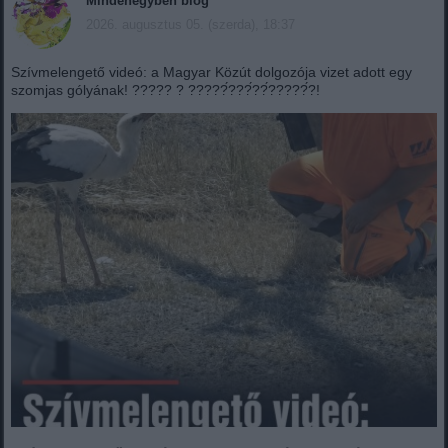
Mindenegyben blog
2026. augusztus 05. (szerda), 18:37
Szívmelengető videó: a Magyar Közút dolgozója vizet adott egy
szomjas gólyának! ????? ? ?????́???́??́?????́?!