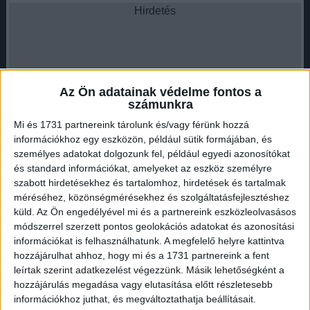
Hirdetés
Az Ön adatainak védelme fontos a
Ez azt jelenti, hogy a közpénzekkel, állami vagyonnal,
számunkra
visszaélésekkel és felelősségi kérdésekkel kapcsolatos
Mi és 1731 partnereink tárolunk és/vagy férünk hozzá
ügyek most új szakaszba léphetnek.
információkhoz egy eszközön, például sütik formájában, és
személyes adatokat dolgozunk fel, például egyedi azonosítókat
Ezek a vizsgálóbizottságok állnak fel:
és standard információkat, amelyeket az eszköz személyre
a Végrehajtási Visszaéléseket Feltáró
szabott hirdetésekhez és tartalomhoz, hirdetések és tartalmak
méréséhez, közönségmérésekhez és szolgáltatásfejlesztéshez
Vizsgálóbizottság,
küld.
Az Ön engedélyével mi és a partnereink eszközleolvasásos
az MNB Működésével Kapcsolatos Visszaéléseket
módszerrel szerzett pontos geolokációs adatokat és azonosítási
Feltáró Vizsgálóbizottság,
információkat is felhasználhatunk. A megfelelő helyre kattintva
a Spontán Privatizációt és a Közvagyon Elvesztését
hozzájárulhat ahhoz, hogy mi és a 1731 partnereink a fent
Feltáró Vizsgálóbizottság,
leírtak szerint adatkezelést végezzünk. Másik lehetőségként a
a Kegyelmi Botrány Felelőseit Feltáró
hozzájárulás megadása vagy elutasítása előtt részletesebb
Vizsgálóbizottság,
információkhoz juthat, és megváltoztathatja beállításait.