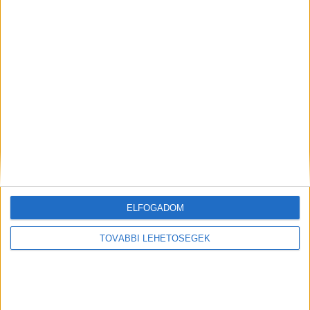
Cikkajánló
Hirdetés
ELFOGADOM
TOVÁBBI LEHETŐSÉGEK