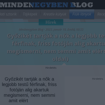
lati sztorik
Tájképek
Kreatív kütyük
Fiúk-lányok
Rece
Hírek
Mindenegyben Blog - 2023. január 10. (kedd), 08:55
Győzikét tartják a nők a legjobb t
férfinak, friss fotóján alig akart
megismerni, nem semmi amit elért 
oldal)
Hirdetés
Győzikét tartják a nők a
Hirdetés
legjobb testű férfinak, friss
fotóján alig akartuk
megismerni, nem semmi
amit elért