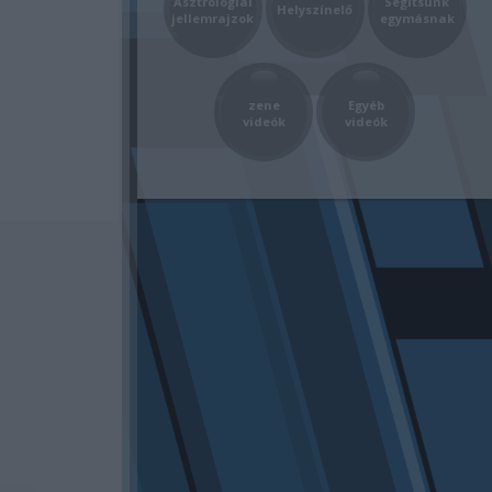
Asztrológiai
Segítsünk
Helyszínelő
jellemrajzok
egymásnak
zene
Egyéb
videók
videók