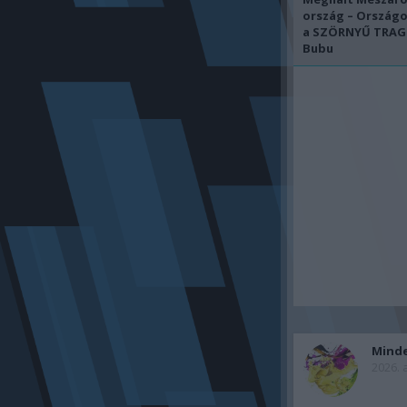
ország – Ország
a SZÖRNYŰ TRAGÉ
Bubu
Mind
2026. 