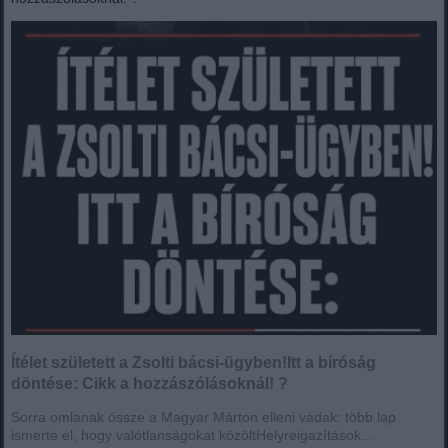
Ítélet született a Zsolti bácsi-ügyben!Itt a bíróság
döntése: Cikk a hozzászólásoknál! ?
Sorra omlanak össze a Magyar Márton elleni vádak: több lap
ismerte el, hogy valótlanságokat közöltHelyreigazítások...