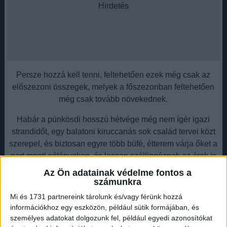
Hirdetés
Persze hozzá kell tenni, feltehetően ezek még csak az
előszezoni összegek, melyek a főszezonban feltehetően
még csak tovább növekednek.
Habár a pünkösdi hosszú hétvége még nem ígér igazi
strandidőt, egy balatoni kiruccanás sok család tervei közt
szerepel, és biztosan egyre több büfé, étterem várja őket a
part menti sétányokon, és lassan szállingóznak az árak is
szerkesztőségünkhöz.
Az Ön adatainak védelme fontos a
számunkra
Hirdetés
Mi és 1731 partnereink tárolunk és/vagy férünk hozzá
információkhoz egy eszközön, például sütik formájában, és
személyes adatokat dolgozunk fel, például egyedi azonosítókat