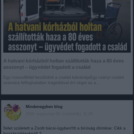
A hatvani kórházból holtan szállították haza a 80 éves
asszonyt – ügyvédet fogadott a család
Egy rosszulléttel kezdődött a család kálváriájaEgy csányi család
számára felfoghatatlan tragédiával ért véget az a...
Mindenegyben blog
2026. augusztus 06. (csütörtök), 11:29
Ítélet született a Zsolti bácsi-ügyben!Itt a bíróság döntése: Cikk a
hozzászólásoknál! ?