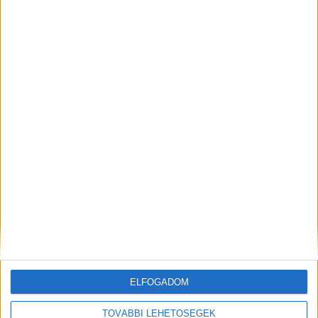
Mindenegyben blog
2026. augusztus 06. (csütörtök), 19:18
Hirdetés
Nagyon kemény döntést hozott Forsthoffer Ágnes: már meg is
büntette a legtöbbet hiányzó fideszes képviselőket.
ELFOGADOM
TOVÁBBI LEHETŐSÉGEK