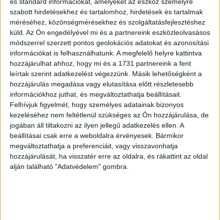
és standard információkat, amelyeket az eszköz személyre
szabott hirdetésekhez és tartalomhoz, hirdetések és tartalmak
A tavalyi extrém magas élelmiszerinfláció miatt 2023-ban
méréséhez, közönségmérésekhez és szolgáltatásfejlesztéshez
küld.
Az Ön engedélyével mi és a partnereink eszközleolvasásos
elég masszív áremelést kellett végrehajtaniuk, várhatóan
módszerrel szerzett pontos geolokációs adatokat és azonosítási
idén ez visszafogottabb lesz Az éttermek jövedelmezősége
információkat is felhasználhatunk. A megfelelő helyre kattintva
csökkent, az eddigi áremelések nagy átlagban nem tudták
hozzájárulhat ahhoz, hogy mi és a 1731 partnereink a fent
követni a költségnövekedést, amit a szektornak egyelőre el
leírtak szerint adatkezelést végezzünk. Másik lehetőségként a
kell fogadnia, vagy az áremelésen túli módszerekkel kell
hozzájárulás megadása vagy elutasítása előtt részletesebb
növelnie az árbevételt nyilatkozta korábban a
információkhoz juthat, és megváltoztathatja beállításait.
Pénzcentrumnak Flesch Tamás, A Magyar Szállodák és
Felhívjuk figyelmét, hogy személyes adatainak bizonyos
kezeléséhez nem feltétlenül szükséges az Ön hozzájárulása, de
Éttermek Szövetségének (MSZÉSZ) elnöke.
jogában áll tiltakozni az ilyen jellegű adatkezelés ellen. A
Hirdetés
beállításai csak erre a weboldalra érvényesek. Bármikor
megváltoztathatja a preferenciáit, vagy visszavonhatja
hozzájárulását, ha visszatér erre az oldalra, és rákattint az oldal
alján található "Adatvédelem" gombra.
Durva lángosárakkal robban a szezon a Balatonon: 1000 a
sima, 1900 a sajtos-tejfölös, 3600 a tonhalasKinyitottak a
balatoni éttermek, büfék is, így megtudhattuk, milyen árakra