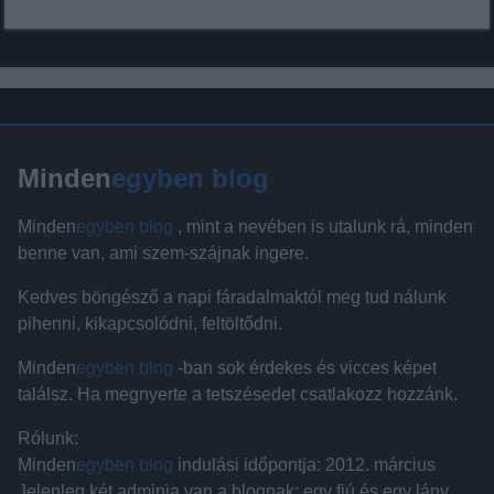
Minden
egyben blog
Minden
egyben blog
, mint a nevében is utalunk rá, minden
benne van, ami szem-szájnak ingere.
Kedves böngésző a napi fáradalmaktól meg tud nálunk
pihenni, kikapcsolódni, feltöltődni.
Minden
egyben blog
-ban sok érdekes és vicces képet
találsz. Ha megnyerte a tetszésedet csatlakozz hozzánk.
Rólunk:
Minden
egyben blog
indulási időpontja: 2012. március
Jelenleg két adminja van a blognak: egy fiú és egy lány.