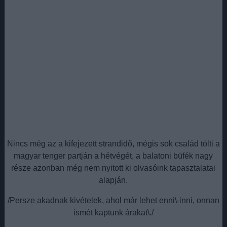
Nincs még az a kifejezett strandidő, mégis sok család tölti a
magyar tenger partján a hétvégét, a balatoni büfék nagy
része azonban még nem nyitott ki olvasóink tapasztalatai
alapján.
/Persze akadnak kivételek, ahol már lehet enni\-inni, onnan
ismét kaptunk árakat\./