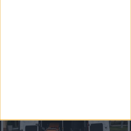
FORDULAT: Magyar Péter hirtelen jó hírt jelentett be!
Cikk a hozzászólásoknál! ?
FRISS FORDULAT A DUNÁNÁL: Ausztriában már szakad az eső,
Magyarországon is emelkedhet a vízszintMegérkezett a várva...
Mindenegyben blog
2026. augusztus 06. (csütörtök), 11:34
A hatvani kórházból holtan szállították haza a 80 éves asszonyt –
ügyvédet fogadott a család