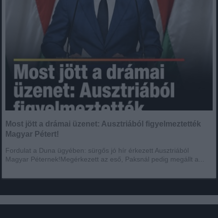
Most jött a drámai üzenet: Ausztriából figyelmeztették
Magyar Pétert!
Fordulat a Duna ügyében: sürgős jó hír érkezett Ausztriából
Magyar Péternek!Megérkezett az eső, Paksnál pedig megállt a...