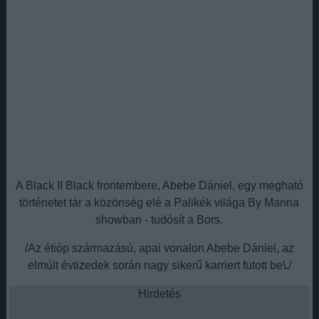
A Black II Black frontembere, Abebe Dániel, egy megható
történetet tár a közönség elé a Palikék világa By Manna
showban - tudósít a Bors.
/Az étióp származású, apai vonalon Abebe Dániel, az
elmúlt évtizedek során nagy sikerű karriert futott be\./
Hirdetés