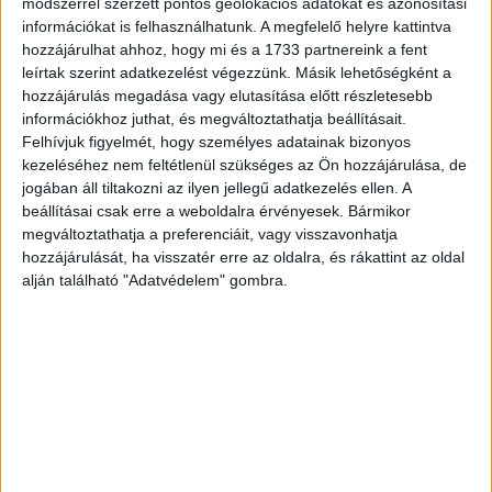
módszerrel szerzett pontos geolokációs adatokat és azonosítási
információkat is felhasználhatunk. A megfelelő helyre kattintva
Mesélte, majd folytatta a következő meghökkentő pár
hozzájárulhat ahhoz, hogy mi és a 1733 partnereink a fent
sorral.
leírtak szerint adatkezelést végezzünk. Másik lehetőségként a
hozzájárulás megadása vagy elutasítása előtt részletesebb
A buli után aztán megint kocsiba szálltunk és indultunk
információkhoz juthat, és megváltoztathatja beállításait.
vissza a kivetítővel... Megint megcsúsztunk az autóval, és
Felhívjuk figyelmét, hogy személyes adatainak bizonyos
paff…. Balesetet szenvedtünk. Egy kamionnal ütköztünk
kezeléséhez nem feltétlenül szükséges az Ön hozzájárulása, de
jogában áll tiltakozni az ilyen jellegű adatkezelés ellen. A
frontálisan.
beállításai csak erre a weboldalra érvényesek. Bármikor
Hirdetés
megváltoztathatja a preferenciáit, vagy visszavonhatja
hozzájárulását, ha visszatér erre az oldalra, és rákattint az oldal
alján található "Adatvédelem" gombra.
Elmondása szerint is nagyon nagy szerencséje volt, hogy
ezt a balesetet túlélte.
Mázlim volt, azt kell mondjam, hogy az égiek figyelnek rám.