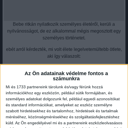
Bebe ritkán nyilatkozik személyes életéről, kerüli a
nyilvánosságot, de ez alkalommal mégis megosztott egy
személyes történetet.
ebét arról kérdezték, mi volt élete legelvetemültebb ötlete,
aki így válaszolt:
Hirdetés
Az Ön adatainak védelme fontos a
számunkra
Mi és 1733 partnereink tárolunk és/vagy férünk hozzá
információkhoz egy eszközön, például sütik formájában, és
személyes adatokat dolgozunk fel, például egyedi azonosítókat
és standard információkat, amelyeket az eszköz személyre
Az, hogy beszálltam az egyik haverom mellé főiskolás
szabott hirdetésekhez és tartalomhoz, hirdetések és tartalmak
koromban az autóba. Nagyon régen volt, a fősuli legelején.
méréséhez, közönségmérésekhez és szolgáltatásfejlesztéshez
Elhoztunk egy kivetítőt, amit a gólyabálon használtunk. Már
küld.
Az Ön engedélyével mi és a partnereink eszközleolvasásos
odafele kicsúsztunk a szántóföldre.