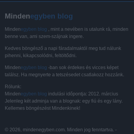
Minden
egyben blog
Minden
egyben blog
, mint a nevében is utalunk rá, minden
benne van, ami szem-szájnak ingere.
Kedves böngésző a napi fáradalmaktól meg tud nálunk
pihenni, kikapcsolódni, feltöltődni.
Minden
egyben blog
-ban sok érdekes és vicces képet
találsz. Ha megnyerte a tetszésedet csatlakozz hozzánk.
Rólunk:
Minden
egyben blog
indulási időpontja: 2012. március
Jelenleg két adminja van a blognak: egy fiú és egy lány.
Kellemes böngészést Mindenkinek!
© 2026, mindenegyben.com. Minden jog fenntartva. -