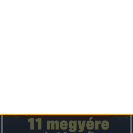
Mindenegyben blog
2026. augusztus 07. (péntek), 15:11
Ekkor érkezik a vihar! Gigantikus vihar közelít 90 km/h-s szél is
kíséri, nem ússzuk meg szárazon !– ha ott élsz, ezt most azonnal
tudnod kell! ?️ ❄️ ❄️ ? Cikk a hozzászólásoknál >>>