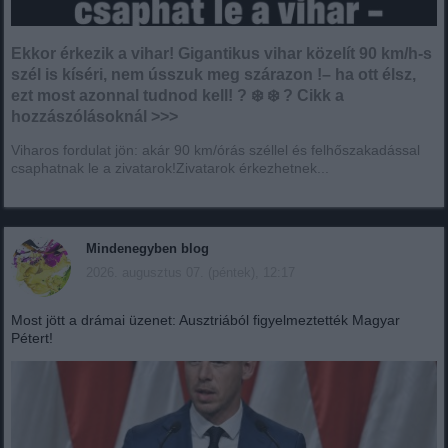
Ekkor érkezik a vihar! Gigantikus vihar közelít 90 km/h-s
szél is kíséri, nem ússzuk meg szárazon !– ha ott élsz,
ezt most azonnal tudnod kell! ?️ ❄️ ❄️ ? Cikk a
hozzászólásoknál >>>
Viharos fordulat jön: akár 90 km/órás széllel és felhőszakadással
csaphatnak le a zivatarok!Zivatarok érkezhetnek...
Mindenegyben blog
2026. augusztus 07. (péntek), 12:17
Most jött a drámai üzenet: Ausztriából figyelmeztették Magyar
Pétert!