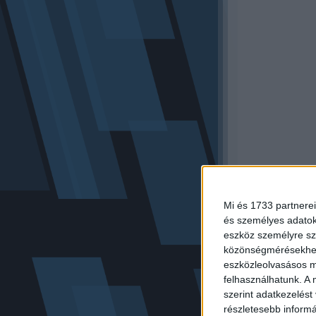
Mi és 1733 partnerei
és személyes adatoka
eszköz személyre sz
közönségmérésekhez 
eszközleolvasásos mó
felhasználhatunk. A 
szerint adatkezelést
részletesebb informác