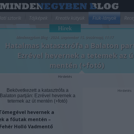
lati sztorik
Tájképek
Kreatív kütyük
Fiúk-lányok
Rece
Hírek
Mindenegyben Blog - 2024. szeptember 15. (vasárnap), 11:17
Hatalmas katasztrófa a Balaton par
Ezrével hevernek a tetemek az ú
mentén (+fotó)
Hirdetés
Bekövetkezett a katasztrófa a
Hirdetés
Balaton partján: Ezrével hevernek a
tetemek az út mentén (+fotó)
Tömegével hevernek a
k a főutak mentén –
 Fehér Holló Vadmentő