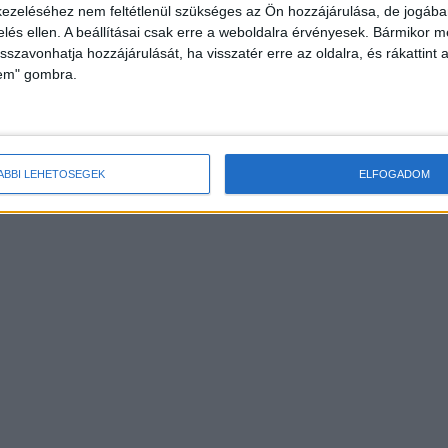
ezeléséhez nem feltétlenül szükséges az Ön hozzájárulása, de jogában 
zelés ellen. A beállításai csak erre a weboldalra érvényesek. Bármikor m
isszavonhatja hozzájárulását, ha visszatér erre az oldalra, és rákattint a
lem" gombra.
ÁBBI LEHETŐSÉGEK
ELFOGADOM