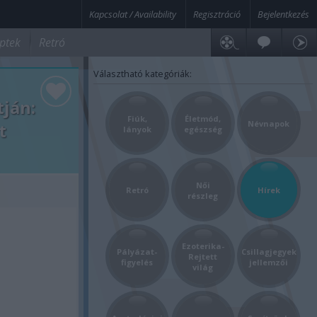
Kapcsolat / Availability
Regisztráció
Bejelentkezés
ptek
Retró
Választható kategóriák:
tján:
Fiúk,
Életmód,
Névnapok
t
lányok
egészség
Női
Retró
Hírek
részleg
Ezoterika-
Pályázat-
Csillagjegyek
Rejtett
figyelés
jellemzői
világ