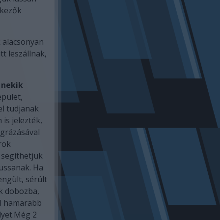
rkezők
 alacsonyan
t leszállnak,
 nekik
pület,
el tudjanak
is jelezték,
egrázásával
rok
 segíthetjük
jussanak. Ha
engült, sérült
ek dobozba,
él hamarabb
lyet.Még 2