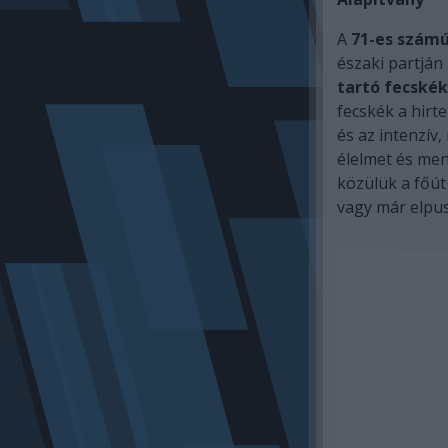
A
71-es számú
északi partján
tartó fecskék
fecskék a hirt
és az intenzív
élelmet és men
közülük a főú
vagy már elpus