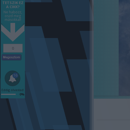
TETSZIK EZ
A CIKK?
Ne habozz,
oszd meg
másokkal!
0
16
Eddig olvastad:
0%