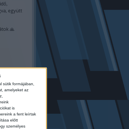
idő,
va, együtt
átok 🙏
a
l sütik formájában,
at, amelyeket az
z,
reink
iókat is
reink a fent leírtak
tása előtt
hogy személyes