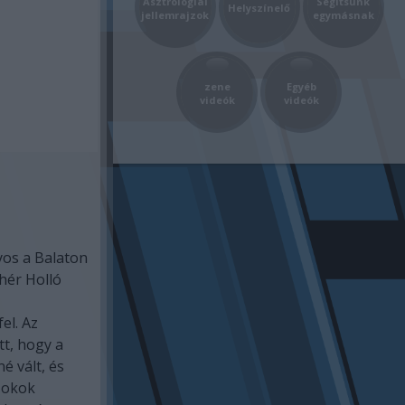
Asztrológiai
Segítsünk
Helyszínelő
jellemrajzok
egymásnak
zene
Egyéb
videók
videók
yos a Balaton
ehér Holló
el. Az
tt, hogy a
é vált, és
 okok