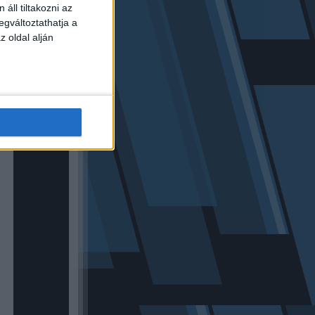
áll tiltakozni az
egváltoztathatja a
z oldal alján