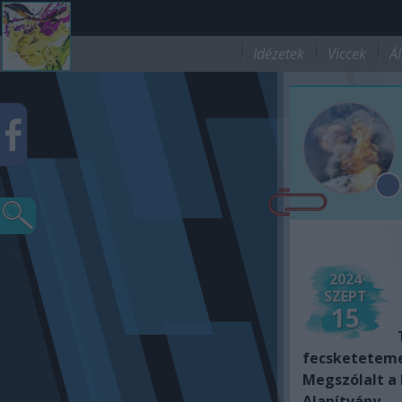
Idézetek
Viccek
Ál
2024
SZEPT
15
fecsketeteme
Megszólalt a
Alapítvány