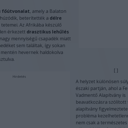
 főútvonalat
, amely a Balaton
 húzódik, beterítették a
délre
tetemei. Az Afrikába készülő
elen érkezett
drasztikus lehűlés
, nagy mennyiségű csapadék miatt
edéket sem találtak, így sokan
t mentén hevernek haldokolva
ztulva.
[ ]
Hirdetés
A helyzet különösen súl
északi partján, ahol a F
Vadmentő Alapítvány is
beavatkozásra szólított f
alapítvány figyelmeztete
probléma kezelhetetlenn
nem csak a természetes