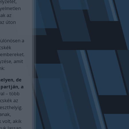
lyzetét,
gyelmetlen
nak az
az úton
különösen a
ecskék
z embereket.
yzése, amit
nk:
elyen, de
 partján, a
al – több
ecskék az
eszthelyig.
anak,
volt, akik
uk lassan