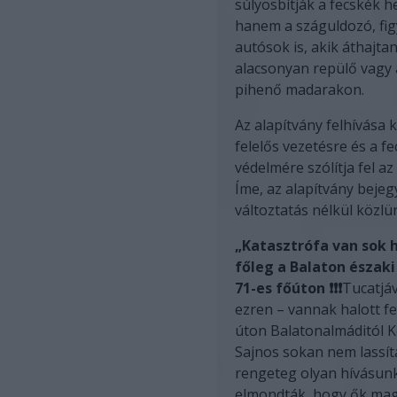
súlyosbítják a fecskék he
hanem a száguldozó, fi
autósok is, akik áthajta
alacsonyan repülő vagy 
pihenő madarakon.
Az alapítvány felhívása 
felelős vezetésre és a f
védelmére szólítja fel a
Íme, az alapítvány bejeg
változtatás nélkül közlü
„Katasztrófa van sok h
főleg a Balaton északi
71-es főúton ❗️❗️❗️
Tucatjáv
ezren – vannak halott f
úton Balatonalmáditól K
Sajnos sokan nem lassít
rengeteg olyan hívásunk 
elmondták, hogy ők mag