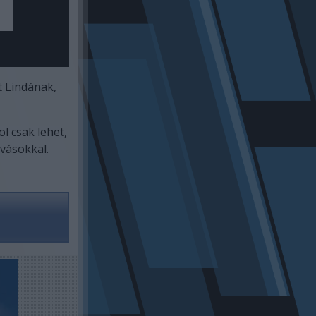
t Lindának,
l csak lehet,
vásokkal.