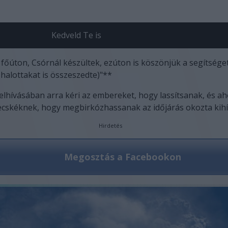
Kedveld Te is
s főúton, Csórnál készültek, ezúton is köszönjük a segítsége
a halottakat is összeszedte)"**
felhívásában arra kéri az embereket, hogy lassítsanak, és aho
ecskéknek, hogy megbirkózhassanak az időjárás okozta kihí
Hirdetés
Megosztás a Facebookon