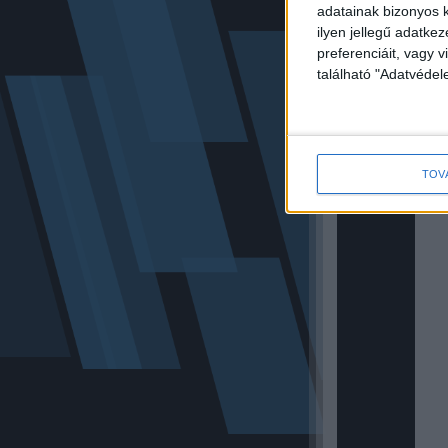
adatainak bizonyos k
ilyen jellegű adatke
preferenciáit, vagy v
található "Adatvéde
TOV