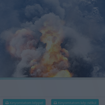
Kinyomtatom képpel
Kinyomtatom kép nélkül