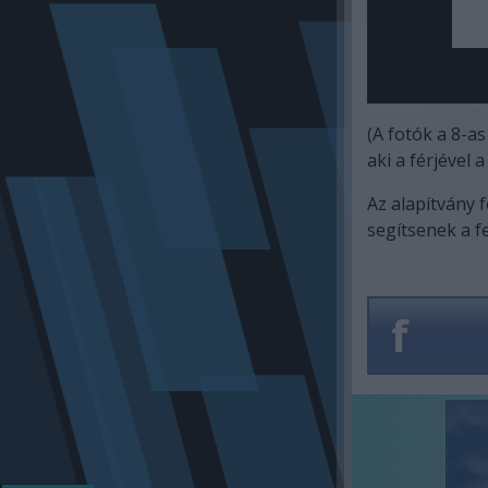
(A fotók a 8-a
aki a férjével 
Az alapítvány 
segítsenek a f
f