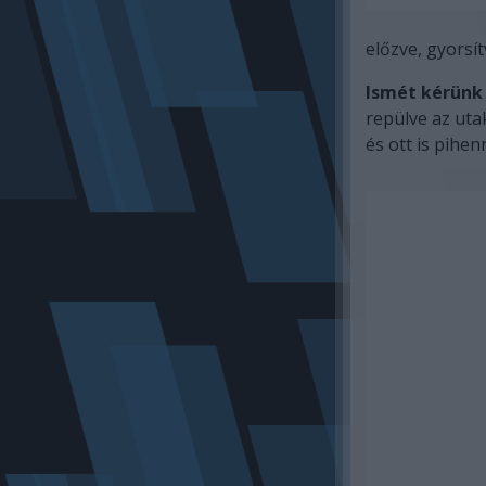
előzve, gyorsít
Ismét kérünk 
repülve az utak
és ott is pihe