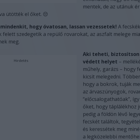
mentek, de az utánuk é
va ütötték el őket. 😔
mindenkit, hogy óvatosan, lassan vezessetek!
A fecskék
 felett szedegetik a repülő rovarokat, az aszfalt melege miat
nnek meg.
Aki teheti, biztosítson
Hirdetés
védett helyet
– melléké
műhely, garázs – hogy f
kicsit melegedni. Többen 
hogy a bokrok, tuják m
az árvaszúnyogok, rova
“előcsalogathatóak”, így
őket, hogy táplálékhoz 
pedig a földön lévő legy
fecskét találtok, tegyét
és keressétek meg min
a legközelebbi mentőhe