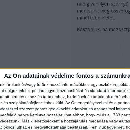
napig van ilyen szörnyű 
mentsünk meg összefog
minél több életet.
Köszönjük, ha megosztj
Az Ön adatainak védelme fontos a számunkr
nk tárolunk és/vagy férünk hozzá információkhoz egy eszközön, példáu
t dolgozunk fel, például egyedi azonosítókat és standard információk
abott hirdetésekhez és tartalomhoz, hirdetések és tartalmak méréséhe
és szolgáltatásfejlesztéshez küld.
Az Ön engedélyével mi és a partne
dszerrel szerzett pontos geolokációs adatokat és azonosítási informác
megfelelő helyre kattintva hozzájárulhat ahhoz, hogy mi és a 1733 partne
 végezzünk. Másik lehetőségként a hozzájárulás megadása vagy elutasí
iókhoz juthat, és megváltoztathatja beállításait.
Felhívjuk figyelmét, 