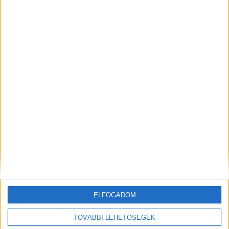
Szívmelengető videó: a Magyar Közút dolgozója vizet
adott egy szomjas gólyának! ????? ?
?????́???́??́?????́?!
Szívmelengető pillanat az út szélén: a közutas dolgozó saját
kezéből itatta meg a szomjas gólyátBizalommal fogadta a...
Hirdetés
Mindenegyben blog
2026. augusztus 05. (szerda), 17:30
Menekülnek az emberek a Balatonról – Siófok már elesett
ELFOGADOM
TOVÁBBI LEHETŐSÉGEK