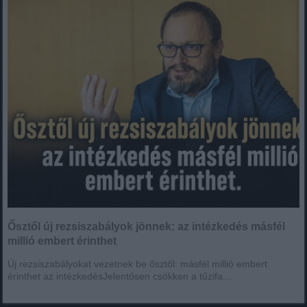
Ősztől új rezsiszabályok jönnek: az intézkedés másfél
millió embert érinthet
Új rezsiszabályokat vezetnek be ősztől: másfél millió embert
érinthet az intézkedésJelentősen csökken a tűzifa...