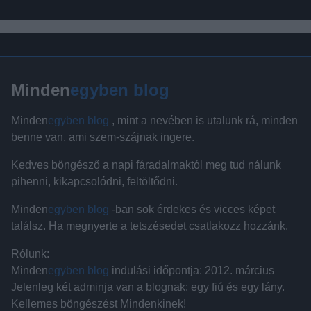
Minden
egyben blog
Minden
egyben blog
, mint a nevében is utalunk rá, minden
benne van, ami szem-szájnak ingere.
Kedves böngésző a napi fáradalmaktól meg tud nálunk
pihenni, kikapcsolódni, feltöltődni.
Minden
egyben blog
-ban sok érdekes és vicces képet
találsz. Ha megnyerte a tetszésedet csatlakozz hozzánk.
Rólunk:
Minden
egyben blog
indulási időpontja: 2012. március
Jelenleg két adminja van a blognak: egy fiú és egy lány.
Kellemes böngészést Mindenkinek!