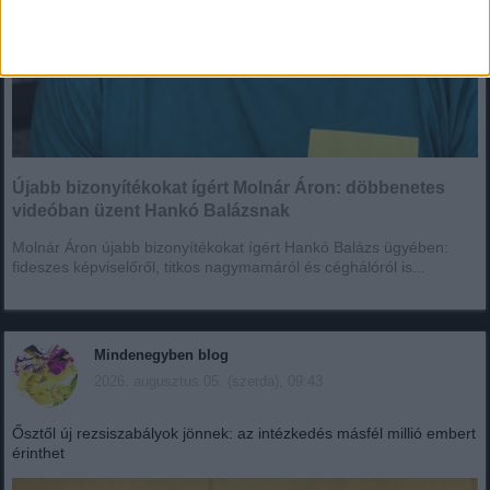
Újabb bizonyítékokat ígért Molnár Áron: döbbenetes
videóban üzent Hankó Balázsnak
Molnár Áron újabb bizonyítékokat ígért Hankó Balázs ügyében:
fideszes képviselőről, titkos nagymamáról és céghálóról is...
Mindenegyben blog
2026. augusztus 05. (szerda), 09:43
Ősztől új rezsiszabályok jönnek: az intézkedés másfél millió embert
érinthet