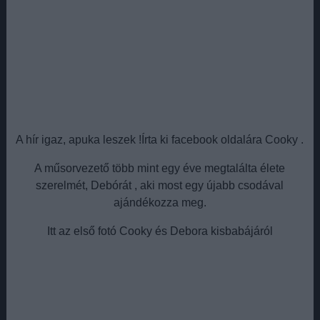
A hír igaz, apuka leszek !Írta ki facebook oldalára Cooky .
A műsorvezető több mint egy éve megtalálta élete
szerelmét, Debórát , aki most egy újabb csodával
ajándékozza meg.
Itt az első fotó Cooky és Debora kisbabájáról