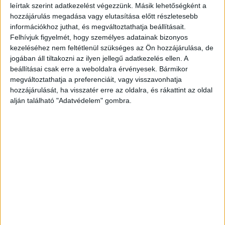
Hirdetés
leírtak szerint adatkezelést végezzünk. Másik lehetőségként a
hozzájárulás megadása vagy elutasítása előtt részletesebb
információkhoz juthat, és megváltoztathatja beállításait.
Felhívjuk figyelmét, hogy személyes adatainak bizonyos
kezeléséhez nem feltétlenül szükséges az Ön hozzájárulása, de
jogában áll tiltakozni az ilyen jellegű adatkezelés ellen. A
beállításai csak erre a weboldalra érvényesek. Bármikor
2017. szeptember 25. (hétfő), 10:02
megváltoztathatja a preferenciáit, vagy visszavonhatja
hozzájárulását, ha visszatér erre az oldalra, és rákattint az oldal
Segítsd a munkánkat egy
alján található "Adatvédelem" gombra.
Facebook megosztással!
Megosztáshoz kattints az alábbi
gombra:
f
Hirdetés