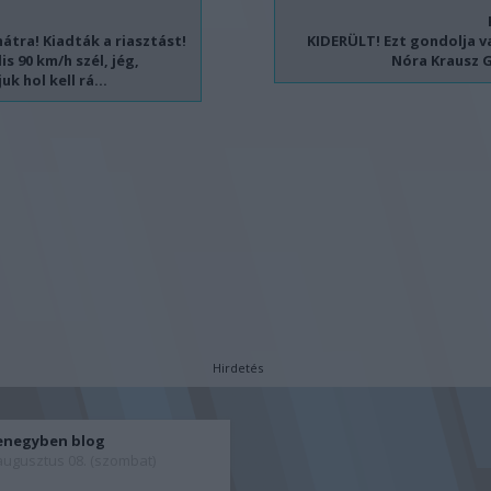
átra! Kiadták a riasztást!
KIDERÜLT! Ezt gondolja 
lis 90 km/h szél, jég,
Nóra Krausz G
k hol kell rá...
Hirdetés
enegyben blog
augusztus 08. (szombat)