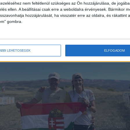
ezeléséhez nem feltétlenül szükséges az Ön hozzájárulása, de jogában 
Megosztás a Facebookon
zelés ellen. A beállításai csak erre a weboldalra érvényesek. Bármikor m
isszavonhatja hozzájárulását, ha visszatér erre az oldalra, és rákattint a
lem" gombra.
ÁBBI LEHETŐSÉGEK
ELFOGADOM