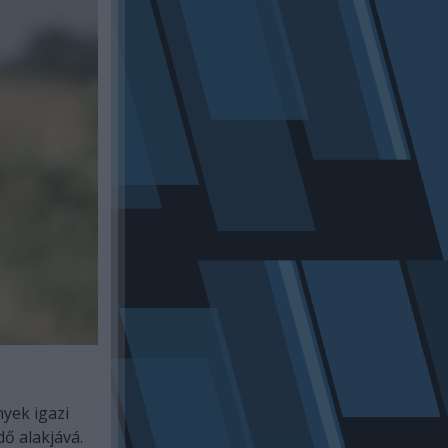
yek igazi
dő alakjává.