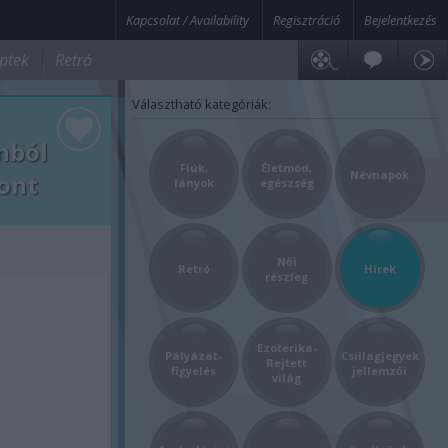
Kapcsolat / Availability
Regisztráció
Bejelentkezés
ptek
Retró
Választható kategóriák:
nból
Fiúk,
Életmód,
Névnapok
tont
lányok
egészség
Női
Retró
Hírek
részleg
Ezoterika-
Pályázat-
Csillagjegyek
Rejtett
figyelés
jellemzői
világ