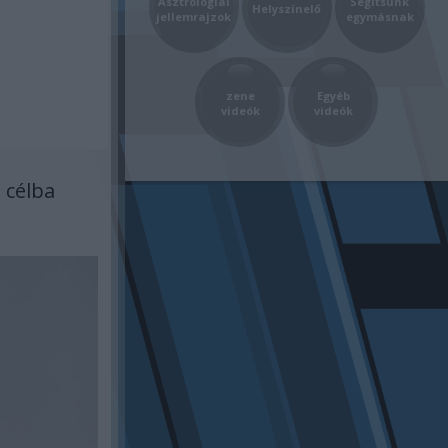
Asztrológiai
Segítsünk
Helyszínelő
jellemrajzok
egymásnak
zene
Egyéb
videók
videók
a célba