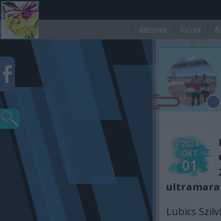
Idézetek
Viccek
Ál
2024
OKT
01
ultramara
Lubics Szilv