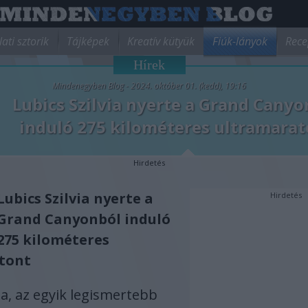
lati sztorik
Tájképek
Kreatív kütyük
Fiúk-lányok
Rece
Hírek
Mindenegyben Blog - 2024. október 01. (kedd), 19:16
Lubics Szilvia nyerte a Grand Canyo
induló 275 kilométeres ultramara
Hirdetés
Lubics Szilvia nyerte a
Hirdetés
Grand Canyonból induló
275 kilométeres
tont
ia, az egyik legismertebb