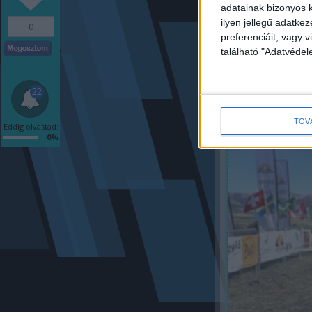
f
adatainak bizonyos k
ilyen jellegű adatke
0
preferenciáit, vagy v
található "Adatvéde
22
TOV
Eddig olvastad:
0%