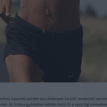
nhoz hasonló extrém körülmények között rendezett versen
enek, és Szilvia győzelme méltán teszi őt a sportág kiemelke