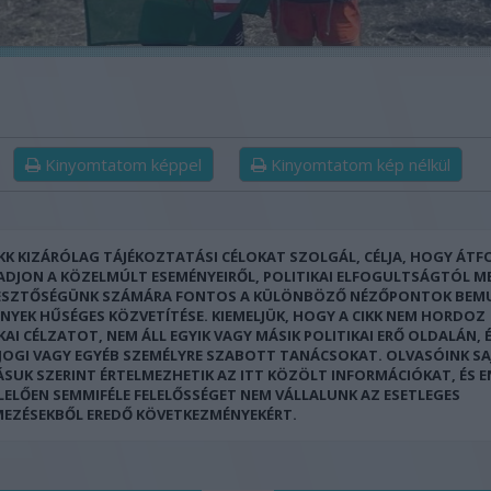
Kinyomtatom képpel
Kinyomtatom kép nélkül
IKK KIZÁRÓLAG TÁJÉKOZTATÁSI CÉLOKAT SZOLGÁL, CÉLJA, HOGY ÁT
 ADJON A KÖZELMÚLT ESEMÉNYEIRŐL, POLITIKAI ELFOGULTSÁGTÓL M
ESZTŐSÉGÜNK SZÁMÁRA FONTOS A KÜLÖNBÖZŐ NÉZŐPONTOK BEM
ÉNYEK HŰSÉGES KÖZVETÍTÉSE. KIEMELJÜK, HOGY A CIKK NEM HORDOZ
KAI CÉLZATOT, NEM ÁLL EGYIK VAGY MÁSIK POLITIKAI ERŐ OLDALÁN, 
 JOGI VAGY EGYÉB SZEMÉLYRE SZABOTT TANÁCSOKAT. OLVASÓINK SA
ÁSUK SZERINT ÉRTELMEZHETIK AZ ITT KÖZÖLT INFORMÁCIÓKAT, ÉS 
LELŐEN SEMMIFÉLE FELELŐSSÉGET NEM VÁLLALUNK AZ ESETLEGES
MEZÉSEKBŐL EREDŐ KÖVETKEZMÉNYEKÉRT.