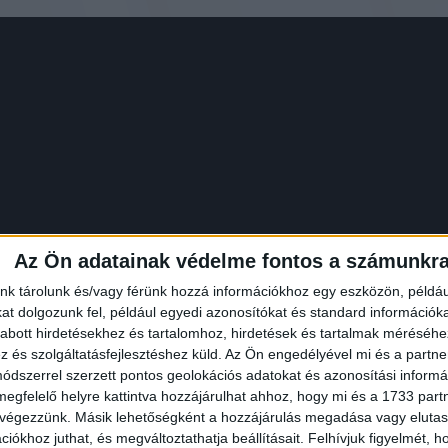
Az Ön adatainak védelme fontos a számunkr
nk tárolunk és/vagy férünk hozzá információkhoz egy eszközön, példáu
t dolgozunk fel, például egyedi azonosítókat és standard információk
abott hirdetésekhez és tartalomhoz, hirdetések és tartalmak méréséhe
Kedveld Te is
és szolgáltatásfejlesztéshez küld.
Az Ön engedélyével mi és a partne
dszerrel szerzett pontos geolokációs adatokat és azonosítási informác
megfelelő helyre kattintva hozzájárulhat ahhoz, hogy mi és a 1733 partne
Hirdetés
 végezzünk. Másik lehetőségként a hozzájárulás megadása vagy elutasí
iókhoz juthat, és megváltoztathatja beállításait.
Felhívjuk figyelmét, 