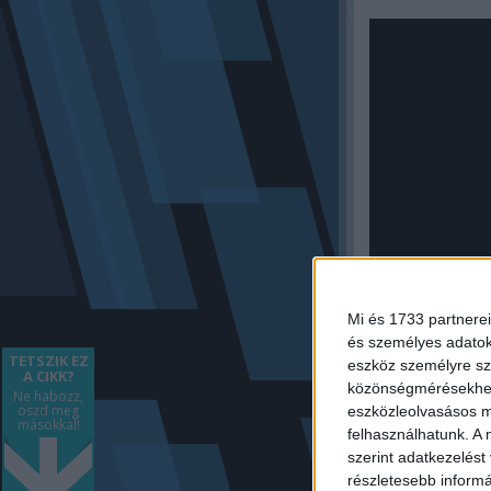
Mi és 1733 partnerei
és személyes adatoka
TETSZIK EZ
eszköz személyre sz
A CIKK?
közönségmérésekhez 
Ne habozz,
oszd meg
eszközleolvasásos mó
másokkal!
felhasználhatunk. A 
szerint adatkezelést
részletesebb informác