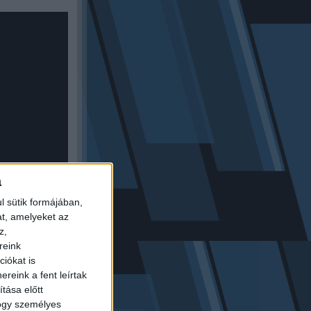
a
l sütik formájában,
at, amelyeket az
z,
reink
iókat is
reink a fent leírtak
tása előtt
hogy személyes