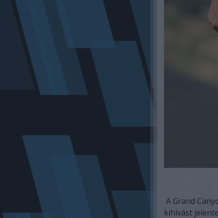
A Grand Canyo
kihívást jelent