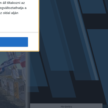
áll tiltakozni az
egváltoztathatja a
z oldal alján
Hirdetés