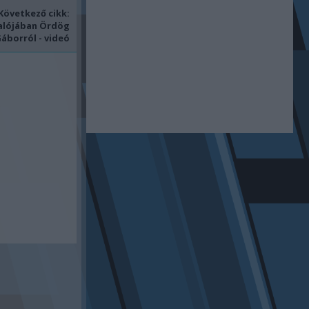
Következő cikk:
valójában Ördög
áborról - videó