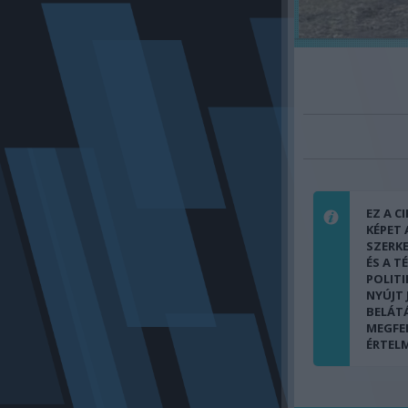
EZ A C
KÉPET
SZERK
ÉS A T
POLITI
NYÚJT
BELÁT
MEGFE
ÉRTEL