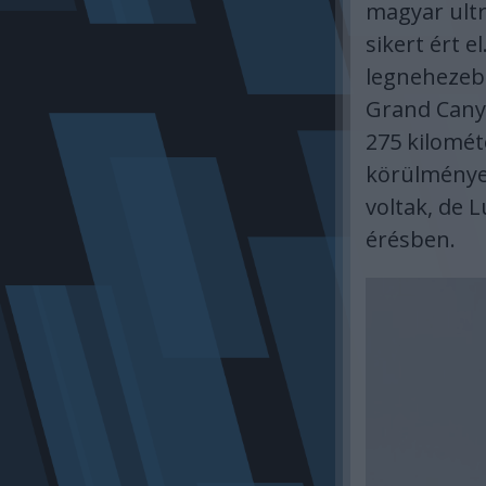
magyar ultr
sikert ért e
legnehezeb
Grand Cany
275 kilométe
körülménye
voltak, de L
érésben.