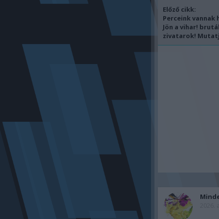
Előző cikk:
Perceink vannak h
Jön a vihar! brutá
zivatarok! Mutatju
Mind
2026. 