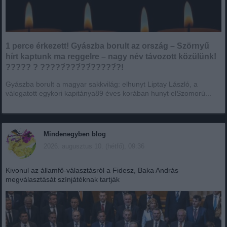
1 perce érkezett! Gyászba borult az ország – Szörnyű
hírt kaptunk ma reggelre – nagy név távozott közülünk!
????? ? ?????́???́??́?????́?!
Gyászba borult a magyar sakkvilág: elhunyt Liptay László, a
válogatott egykori kapitánya89 éves korában hunyt elSzomorú...
Mindenegyben blog
2026. augusztus 10. (hétfő), 09:36
Kivonul az államfő-választásról a Fidesz, Baka András
megválasztását színjátéknak tartják