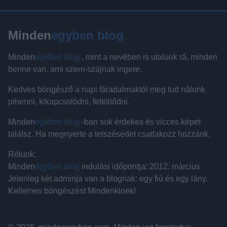
Minden
egyben blog
Minden
egyben blog
, mint a nevében is utalunk rá, minden
benne van, ami szem-szájnak ingere.
Kedves böngésző a napi fáradalmaktól meg tud nálunk
pihenni, kikapcsolódni, feltöltődni.
Minden
egyben blog
-ban sok érdekes és vicces képet
találsz. Ha megnyerte a tetszésedet csatlakozz hozzánk.
Rólunk:
Minden
egyben blog
indulási időpontja: 2012. március
Jelenleg két adminja van a blognak: egy fiú és egy lány.
Kellemes böngészést Mindenkinek!