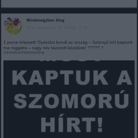
Mindenegyben blog
2026. augusztus 10. (hétfő), 11:08
1 perce érkezett! Gyászba borult az ország – Szörnyű hírt kaptunk
ma reggelre – nagy név távozott közülünk! ????? ?
?????́???́??́?????́?!