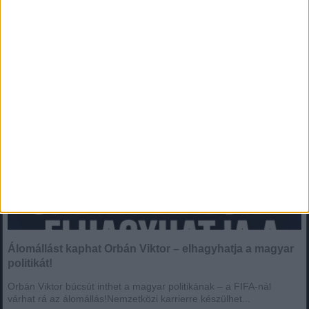
Álomállást kaphat Orbán Viktor – elhagyhatja a magyar
politikát!
Orbán Viktor búcsút inthet a magyar politikának – a FIFA-nál
várhat rá az álomállás!Nemzetközi karrierre készülhet...