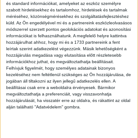
különféle szolgáltatásokra vagy akár rekreációs
és standard információkat, amelyeket az eszköz személyre
kiadásokra.
szabott hirdetésekhez és tartalomhoz, hirdetések és tartalmak
méréséhez, közönségmérésekhez és szolgáltatásfejlesztéshez
Hirdetés
küld.
Az Ön engedélyével mi és a partnereink eszközleolvasásos
módszerrel szerzett pontos geolokációs adatokat és azonosítási
információkat is felhasználhatunk. A megfelelő helyre kattintva
hozzájárulhat ahhoz, hogy mi és a 1733 partnereink a fent
leírtak szerint adatkezelést végezzünk. Másik lehetőségként a
hozzájárulás megadása vagy elutasítása előtt részletesebb
Ha ez a konstrukció valóban megvalósul, akkor az első
információkhoz juthat, és megváltoztathatja beállításait.
olyan, kifejezetten nyugdíjasoknak szánt célzott támogatási
Felhívjuk figyelmét, hogy személyes adatainak bizonyos
forma jöhet létre Magyarországon, amely nemcsak pénzt
kezeléséhez nem feltétlenül szükséges az Ön hozzájárulása, de
adna, hanem annak felhasználását is az idősek
jogában áll tiltakozni az ilyen jellegű adatkezelés ellen. A
mindennapi életéhez igazítaná.
beállításai csak erre a weboldalra érvényesek. Bármikor
megváltoztathatja a preferenciáit, vagy visszavonhatja
120 ezer forintos minimum nyugdíj és több sávban
hozzájárulását, ha visszatér erre az oldalra, és rákattint az oldal
alján található "Adatvédelem" gombra.
érkező emelések
A program egyik legerősebb eleme a garantált minimum
nyugdíj bevezetése. A tervek szerint senki sem kaphatna
havi 120 ezer forintnál kevesebbet, ami azonnali segítséget