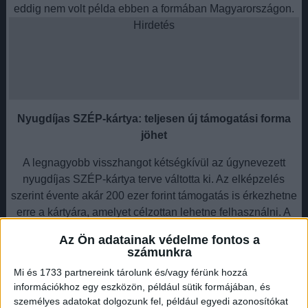
eddig nem volt példa ebben a formában Magyarországon.
Hirdetés
Nyugdíjas SZÉP-kártya: teljesen új támogatási forma
jöhet
A legnagyobb visszhangot kétségkívül az úgynevezett
nyugdíjas SZÉP-kártya terve váltotta ki. Az elképzelés
szerint évente akár 200 ezer forint támogatás is érkezhetne
erre a kártyára, amelyet célzottan lehetne felhasználni. A
rendszer a jelenlegi cafeteria-modellhez hasonlítana, de
Az Ön adatainak védelme fontos a
ezúttal kifejezetten az idősek igényeire szabva. Bár a
számunkra
részletek még nem teljesen tisztázottak, az már most
Mi és 1733 partnereink tárolunk és/vagy férünk hozzá
körvonalazódik, hogy a támogatás többféle területen is
információkhoz egy eszközön, például sütik formájában, és
felhasználható lenne, például élelmiszervásárlásra,
személyes adatokat dolgozunk fel, például egyedi azonosítókat