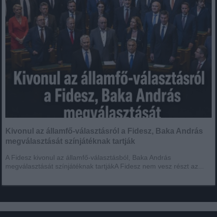
Kivonul az államfő-választásról a Fidesz, Baka András
megválasztását színjátéknak tartják
A Fidesz kivonul az államfő-választásból, Baka András
megválasztását színjátéknak tartjákA Fidesz nem vesz részt az...