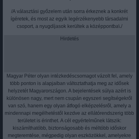
/A választási győzelem után sorra érkeznek a konkrét
ígéretek, és most az egyik legérzékenyebb társadalmi
csoport, a nyugdíjasok kerültek a középpontba\./
Hirdetés
Magyar Péter olyan intézkedéscsomagot vázolt fel, amely
több ponton is alapjaiban változtathatja meg az idősek
helyzetét Magyarországon. A bejelentések súlya azért is
különösen nagy, mert nem csupán egyszeri segítségekről
van szó, hanem egy olyan átfogó elképzelésről, amely a
mindennapi megélhetéstől kezdve az ellátórendszerig több
területet is érinthet. A cél egyértelműnek látszik:
kiszámíthatóbb, biztonságosabb és méltóbb időskor
megteremtése, mégpedig olyan eszközökkel, amelyekre