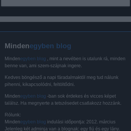
Minden
egyben blog
Minden
egyben blog
, mint a nevében is utalunk rá, minden
benne van, ami szem-szájnak ingere.
Kedves böngésző a napi fáradalmaktól meg tud nálunk
pihenni, kikapcsolódni, feltöltődni.
Minden
egyben blog
-ban sok érdekes és vicces képet
találsz. Ha megnyerte a tetszésedet csatlakozz hozzánk.
Rólunk:
Minden
egyben blog
indulási időpontja: 2012. március
Jelenleg két adminja van a blognak: egy fiú és egy lány.