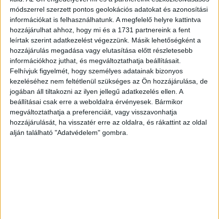
módszerrel szerzett pontos geolokációs adatokat és azonosítási
Hirdetés
információkat is felhasználhatunk. A megfelelő helyre kattintva
hozzájárulhat ahhoz, hogy mi és a 1731 partnereink a fent
leírtak szerint adatkezelést végezzünk. Másik lehetőségként a
hozzájárulás megadása vagy elutasítása előtt részletesebb
információkhoz juthat, és megváltoztathatja beállításait.
A megható jeleneteket látva a nézők is biztosan
Felhívjuk figyelmét, hogy személyes adatainak bizonyos
kezeléséhez nem feltétlenül szükséges az Ön hozzájárulása, de
megérezték: ez a búcsú most egészen más volt, mint egy
jogában áll tiltakozni az ilyen jellegű adatkezelés ellen. A
egyszerű munkahelyváltás.
beállításai csak erre a weboldalra érvényesek. Bármikor
megváltoztathatja a preferenciáit, vagy visszavonhatja
Már megvan, kik veszik át a helyét az ATV-nél
Miközben
hozzájárulását, ha visszatér erre az oldalra, és rákattint az oldal
Krug Emília lezárta televíziós pályájának egyik
alján található "Adatvédelem" gombra.
legfontosabb fejezetét, a csatorna már ki is jelölte az
utódokat. A Start műsorát Stohl Luca viszi tovább, a Civil a
pályán pedig új névvel és új lendülettel folytatódik Somos
Andrással.
Hirdetés