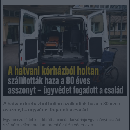
A hatvani kórházból holtan szállították haza a 80 éves
asszonyt – ügyvédet fogadott a család
Egy rosszulléttel kezdődött a család kálváriájaEgy csányi család
számára felfoghatatlan tragédiával ért véget az a...