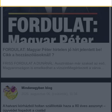
FORDULAT: Magyar Péter hirtelen jó hírt jelentett be!
Cikk a hozzászólásoknál! ?
FRISS FORDULAT A DUNÁNÁL: Ausztriában már szakad az eső,
Magyarországon is emelkedhet a vízszintMegérkezett a várva...
Mindenegyben blog
2026. augusztus 06. (csütörtök), 11:34
A hatvani kórházból holtan szállították haza a 80 éves asszonyt –
ügyvédet fogadott a család