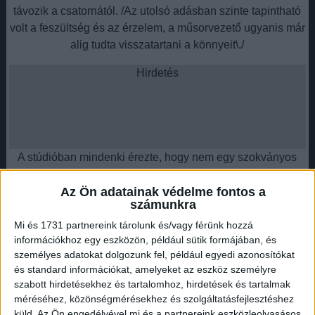
távozik a csatornától. /Az utolsó adásban szinte tapintható
volt a feszültség és az érzelem, a műsorvezető ugyanis már
alig tudta visszatartani a könnyeit\./
Hirdetés
A stúdióban mindenki érezte, hogy nem egy szokványos
elköszönés zajlik, hanem egy korszak zárul le a szemük
előtt.
Az Ön adatainak védelme fontos a
számunkra
Meglepetéssel készültek a kollégák, Emília teljesen
Mi és 1731 partnereink tárolunk és/vagy férünk hozzá
összeomlott
A búcsú pillanatait még fájdalmasabbá és
információkhoz egy eszközön, például sütik formájában, és
szebbé tette, hogy kollégái külön meglepetéssel készültek
személyes adatokat dolgozunk fel, például egyedi azonosítókat
számára. Krug Emília annyira meghatódott, hogy az utolsó
és standard információkat, amelyeket az eszköz személyre
szabott hirdetésekhez és tartalomhoz, hirdetések és tartalmak
percekben már szinte szóhoz sem jutott, az adás után
méréséhez, közönségmérésekhez és szolgáltatásfejlesztéshez
pedig kollégái karjaiban tört ki belőle minden érzelem.
küld.
Az Ön engedélyével mi és a partnereink eszközleolvasásos