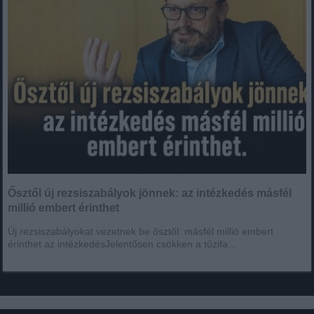
Ősztől új rezsiszabályok jönnek: az intézkedés másfél
millió embert érinthet
Új rezsiszabályokat vezetnek be ősztől: másfél millió embert
érinthet az intézkedésJelentősen csökken a tűzifa...