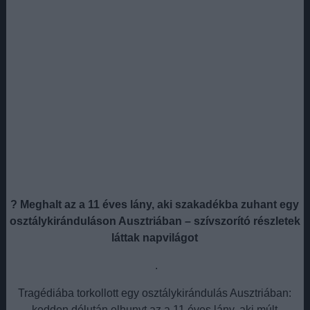
? Meghalt az a 11 éves lány, aki szakadékba zuhant egy
osztálykiránduláson Ausztriában – szívszorító részletek
láttak napvilágot
.
Tragédiába torkollott egy osztálykirándulás Ausztriában:
kedden délután elhunyt az a 11 éves lány, aki múlt