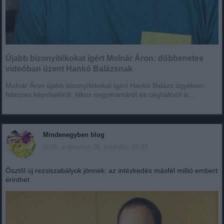
Újabb bizonyítékokat ígért Molnár Áron: döbbenetes
videóban üzent Hankó Balázsnak
Molnár Áron újabb bizonyítékokat ígért Hankó Balázs ügyében:
fideszes képviselőről, titkos nagymamáról és céghálóról is...
Mindenegyben blog
2026. augusztus 05. (szerda), 09:43
Ősztől új rezsiszabályok jönnek: az intézkedés másfél millió embert
érinthet