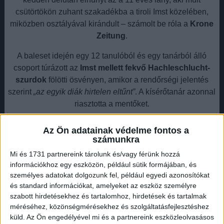
csütörtökön zuhant szakadékba a tiroli Imst közelében,
miközben osztályával kirándult – számolt be róla a
Krone
Zeitung
.
A baleset idején egy 12 tanulóból és egy tanárból álló
csoport túrázott az
Imst mellett fekvő Hachleschlucht-
szurdok
fölötti ösvényen, amikor a rendőrségi jelentés
szerint
„az egyik diák hirtelen eltűnt”
. A kísérőtanár azonnal
riasztotta a mentőket.
.
Az Ön adatainak védelme fontos a
számunkra
Mi és 1731 partnereink tárolunk és/vagy férünk hozzá
információkhoz egy eszközön, például sütik formájában, és
személyes adatokat dolgozunk fel, például egyedi azonosítókat
és standard információkat, amelyeket az eszköz személyre
szabott hirdetésekhez és tartalomhoz, hirdetések és tartalmak
méréséhez, közönségmérésekhez és szolgáltatásfejlesztéshez
küld.
Az Ön engedélyével mi és a partnereink eszközleolvasásos