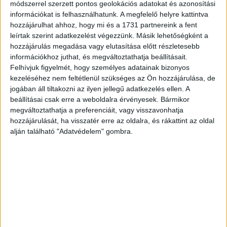
módszerrel szerzett pontos geolokációs adatokat és azonosítási
információkat is felhasználhatunk. A megfelelő helyre kattintva
hozzájárulhat ahhoz, hogy mi és a 1731 partnereink a fent
leírtak szerint adatkezelést végezzünk. Másik lehetőségként a
hozzájárulás megadása vagy elutasítása előtt részletesebb
információkhoz juthat, és megváltoztathatja beállításait.
Felhívjuk figyelmét, hogy személyes adatainak bizonyos
kezeléséhez nem feltétlenül szükséges az Ön hozzájárulása, de
jogában áll tiltakozni az ilyen jellegű adatkezelés ellen. A
beállításai csak erre a weboldalra érvényesek. Bármikor
megváltoztathatja a preferenciáit, vagy visszavonhatja
hozzájárulását, ha visszatér erre az oldalra, és rákattint az oldal
alján található "Adatvédelem" gombra.
Am Tau flog „Martin 2“ die Abgestürzte aus der
Schlucht(Bild: Bergrettung Imst)