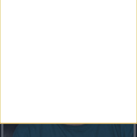
Politikai földcsuszamlás jöhet: a fideszesek harmada már Orbán
nélküli jobboldalban gondolkodikMérhető igény jelent meg...
Mindenegyben blog
2026. augusztus 05. (szerda), 10:02
Újabb bizonyítékokat ígért Molnár Áron: döbbenetes videóban
üzent Hankó Balázsnak