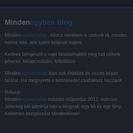
Minden
egyben blog
Minden
egyben blog
, mint a nevében is utalunk rá, minden
benne van, ami szem-szájnak ingere.
Kedves böngésző a napi fáradalmaktól meg tud nálunk
pihenni, kikapcsolódni, feltöltődni.
Minden
egyben blog
-ban sok érdekes és vicces képet
találsz. Ha megnyerte a tetszésedet csatlakozz hozzánk.
Rólunk:
Minden
egyben blog
indulási időpontja: 2012. március
Jelenleg két adminja van a blognak: egy fiú és egy lány.
Kellemes böngészést Mindenkinek!