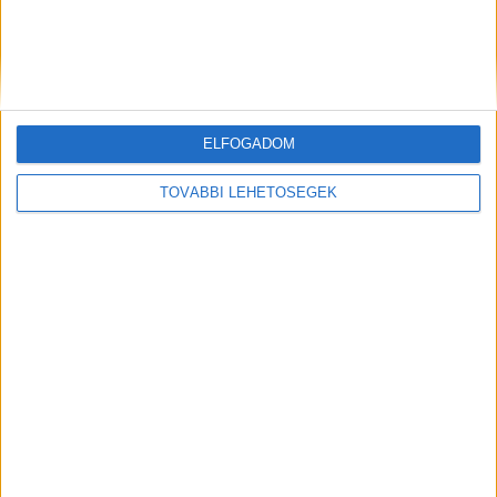
?????́???́??́?????́?!
Szívmelengető pillanat az út szélén: a közutas dolgozó saját
kezéből itatta meg a szomjas gólyátBizalommal fogadta a...
ELFOGADOM
Hirdetés
TOVÁBBI LEHETŐSÉGEK
Mindenegyben blog
2026. augusztus 05. (szerda), 17:30
Menekülnek az emberek a Balatonról – Siófok már elesett