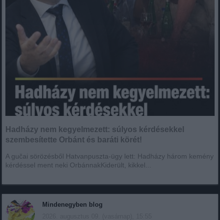
Hadházy nem kegyelmezett: súlyos kérdésekkel
szembesítette Orbánt és baráti körét!
A gučai sörözésből Hatvanpuszta-ügy lett: Hadházy három kemény
kérdéssel ment neki OrbánnakKiderült, kikkel...
Mindenegyben blog
2026. augusztus 09. (vasárnap), 15:55