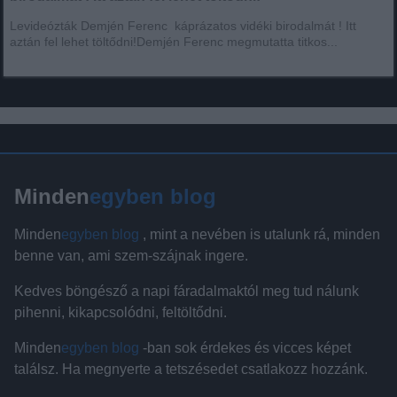
Levideózták Demjén Ferenc káprázatos vidéki birodalmát ! Itt
aztán fel lehet töltődni!Demjén Ferenc megmutatta titkos...
Minden
egyben blog
Minden
egyben blog
, mint a nevében is utalunk rá, minden
benne van, ami szem-szájnak ingere.
Kedves böngésző a napi fáradalmaktól meg tud nálunk
pihenni, kikapcsolódni, feltöltődni.
Minden
egyben blog
-ban sok érdekes és vicces képet
találsz. Ha megnyerte a tetszésedet csatlakozz hozzánk.