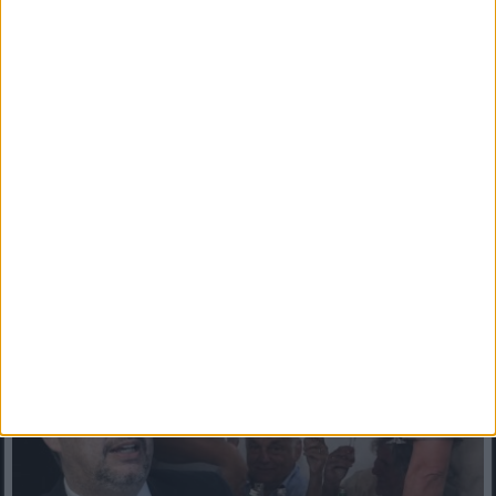
Szentkirályi Alexandra ízekre szedte a Tisza-kormány
intézkedéseit! Cikk a hozzászólásoknál! ?
Szentkirályi Alexandra keményen nekiment a Tisza-kormánynak:
szerinte kudarcot vallott a válságkezelésÉlesen bírálta a...
Mindenegyben blog
2026. augusztus 09. (vasárnap), 17:04
Hadházy nem kegyelmezett: súlyos kérdésekkel szembesítette
Orbánt és baráti körét!