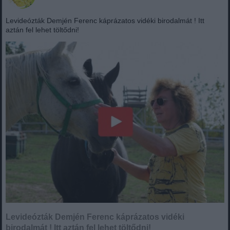
Levideózták Demjén Ferenc káprázatos vidéki birodalmát ! Itt
aztán fel lehet töltődni!
Levideózták Demjén Ferenc káprázatos vidéki
birodalmát ! Itt aztán fel lehet töltődni!