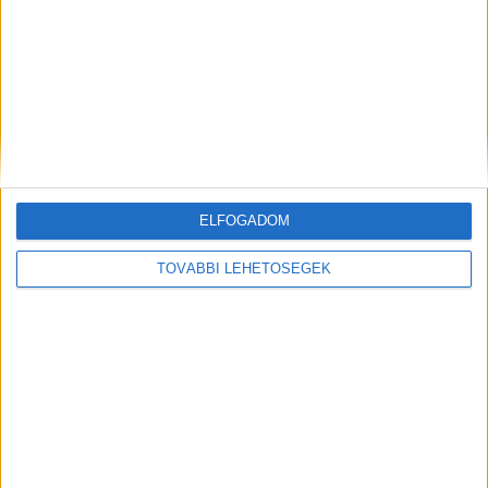
Mindenegyben blog
2026. augusztus 10. (hétfő), 05:57
Hirdetés
ELFOGADOM
Meghalt Janza Benedek
TOVÁBBI LEHETŐSÉGEK