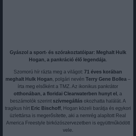
Gyászol a sport- és szórakoztatóipar: Meghalt Hulk
Hogan, a pankráció élő legendája
.
Szomorú hír rázta meg a világot:
71 éves korában
meghalt Hulk Hogan
, polgári nevén
Terry Gene Bollea
–
írta meg elsőként a TMZ. Az ikonikus pankrátor
otthonában, a floridai Clearwaterben hunyt el
, a
beszámolók szerint
szívmegállás
okozhatta halálát. A
tragikus hírt
Eric Bischoff
, Hogan közeli barátja és egykori
üzlettársa is megerősítette, aki a nemrég alapított Real
America Freestyle birkózószervezetben is együttműködött
vele.