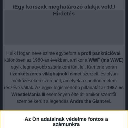
/Egy korszak meghatározó alakja volt\./
Hirdetés
Hulk Hogan neve szinte egybeforrt a
profi pankrációval
,
különösen az 1980-as években, amikor a
WWF (ma WWE)
egyik legnagyobb sztárjaként tűnt fel. Karrierje során
tizenkétszeres világbajnoki címet
szerzett, és olyan
mérkőzéseken szerepelt, amelyek a sporttörténelem
részévé váltak. Az egyik legismertebb pillanatát az
1987-es
WrestleMania III
eseményen élte át, amikor szemtől
szembe került a legendás
Andre the Giant
-tel.
A WWE is gyászol.
Az Ön adatainak védelme fontos a
Hirdetés
számunkra