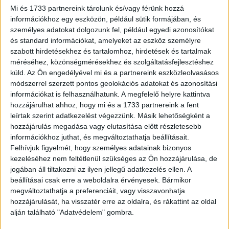
Mi és 1733 partnereink tárolunk és/vagy férünk hozzá
információkhoz egy eszközön, például sütik formájában, és
személyes adatokat dolgozunk fel, például egyedi azonosítókat
és standard információkat, amelyeket az eszköz személyre
szabott hirdetésekhez és tartalomhoz, hirdetések és tartalmak
A WWE hivatalos közleményében így búcsúzott:
méréséhez, közönségmérésekhez és szolgáltatásfejlesztéshez
küld.
Az Ön engedélyével mi és a partnereink eszközleolvasásos
„A WWE szomorúan értesült arról, hogy a WWE
módszerrel szerzett pontos geolokációs adatokat és azonosítási
Hírességek Csarnokának tagja, Hulk Hogan
információkat is felhasználhatunk. A megfelelő helyre kattintva
elhunyt. Hogan a popkultúra egyik legismertebb
hozzájárulhat ahhoz, hogy mi és a 1733 partnereink a fent
alakja volt, aki segített abban, hogy a WWE
leírtak szerint adatkezelést végezzünk. Másik lehetőségként a
hozzájárulás megadása vagy elutasítása előtt részletesebb
globális szórakoztatóipari márkává váljon az
információkhoz juthat, és megváltoztathatja beállításait.
1980-as években.”
Felhívjuk figyelmét, hogy személyes adatainak bizonyos
kezeléséhez nem feltétlenül szükséges az Ön hozzájárulása, de
A szervezet részvétét fejezte ki a családnak, barátoknak és
jogában áll tiltakozni az ilyen jellegű adatkezelés ellen. A
a rajongók millióinak világszerte.
beállításai csak erre a weboldalra érvényesek. Bármikor
megváltoztathatja a preferenciáit, vagy visszavonhatja
Több volt, mint pankrátor.
hozzájárulását, ha visszatér erre az oldalra, és rákattint az oldal
alján található "Adatvédelem" gombra.
Hogan karizmája nemcsak a ringben, hanem a kamerák
előtt is működött.