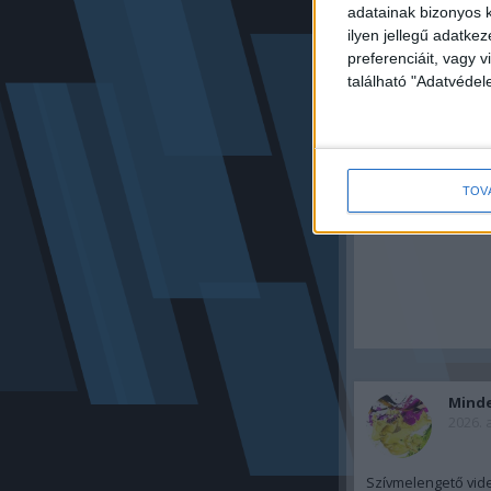
vadonatúj pénzt
adatainak bizonyos k
MÉG SOHA NEM 
ilyen jellegű adatke
ÖNNEK IS...
preferenciáit, vagy v
található "Adatvéde
TOV
Mind
2026. 
Szívmelengető vide