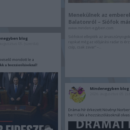
Menekülnek az embere
Balatonról – Siófok már
www.minden-egyben.com
Siófokot ellepték az árvaszúnyogok
enegyben blog
rajokat még az időjárási radar is é
augusztus 05. (szerda)
csíp, csak zavar” –...
viselő mondott le a
𝐨𝐳𝐳𝐚́𝐬𝐳𝐨́𝐥𝐚́𝐬𝐨𝐤𝐧𝐚́𝐥!
Mindenegyben blog
2026. augusztus 05. (s
Drámai hír érkezett Növényi Norbertr
be ! ! Cikk a hozzászólásoknál olva