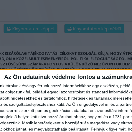
Kinyomtatom képpel
Kinyomtatom kép nélkül
IKK KIZÁRÓLAG TÁJÉKOZTATÁSI CÉLOKAT SZOLGÁL, CÉLJA, HOGY ÁT
 ADJON A KÖZELMÚLT ESEMÉNYEIRŐL, POLITIKAI ELFOGULTSÁGTÓL M
ESZTŐSÉGÜNK SZÁMÁRA FONTOS A KÜLÖNBÖZŐ NÉZŐPONTOK BEM
ÉNYEK HŰSÉGES KÖZVETÍTÉSE. KIEMELJÜK, HOGY A CIKK NEM HORDOZ
KAI CÉLZATOT, NEM ÁLL EGYIK VAGY MÁSIK POLITIKAI ERŐ OLDALÁN, 
Az Ön adatainak védelme fontos a számunkr
 JOGI VAGY EGYÉB SZEMÉLYRE SZABOTT TANÁCSOKAT. OLVASÓINK SA
ÁSUK SZERINT ÉRTELMEZHETIK AZ ITT KÖZÖLT INFORMÁCIÓKAT, ÉS 
nk tárolunk és/vagy férünk hozzá információkhoz egy eszközön, példáu
LELŐEN SEMMIFÉLE FELELŐSSÉGET NEM VÁLLALUNK AZ ESETLEGES
t dolgozunk fel, például egyedi azonosítókat és standard információk
MEZÉSEKBŐL EREDŐ KÖVETKEZMÉNYEKÉRT.
abott hirdetésekhez és tartalomhoz, hirdetések és tartalmak méréséhe
és szolgáltatásfejlesztéshez küld.
Az Ön engedélyével mi és a partne
dszerrel szerzett pontos geolokációs adatokat és azonosítási informác
megfelelő helyre kattintva hozzájárulhat ahhoz, hogy mi és a 1731 partne
 végezzünk. Másik lehetőségként a hozzájárulás megadása vagy elutasí
r jelentette be : Olyan
Donald Trump gratulált 
iókhoz juthat, és megváltoztathatja beállításait.
Felhívjuk figyelmét, 