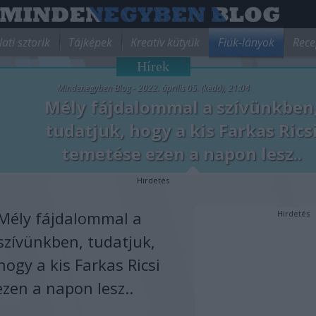
lati sztorik
Tájképek
Kreatív kütyük
Fiúk-lányok
Rece
Hírek
Mindenegyben Blog - 2022. április 05. (kedd), 21:04
Mély fájdalommal a szívünkben
tudatjuk, hogy a kis Farkas Rics
temetése ezen a napon lesz..
Hirdetés
Mély fájdalommal a
Hirdetés
szívünkben, tudatjuk,
hogy a kis Farkas Ricsi
zen a napon lesz..