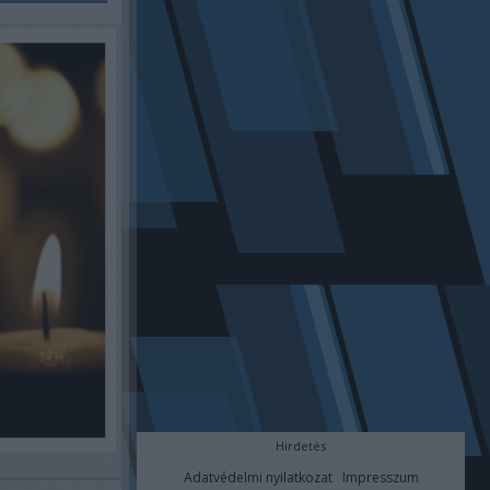
Hirdetés
Adatvédelmi nyilatkozat
Impresszum