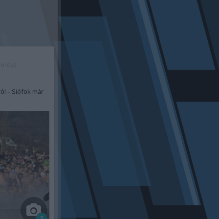
zerda)
l – Siófok már
2