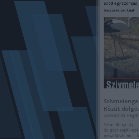
adott egy szomjas gól
𝐡𝐨𝐳𝐳𝐚́𝐬𝐳𝐨́𝐥𝐚́𝐬𝐨𝐤𝐧𝐚́𝐥!
Szívmelenge
Közút dolgoz
www.minden-egyb
Szívmelengető pilla
dolgozó saját kezé
gólyátBizalommal fo