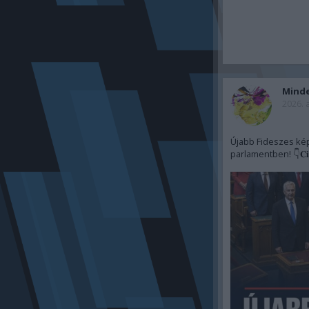
Mind
2026. 
Újabb Fideszes kép
parlamentben! 👇𝐂𝐢𝐤𝐤 𝐚 𝐡