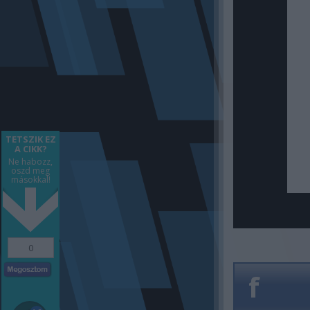
TETSZIK EZ
A CIKK?
Ne habozz,
oszd meg
másokkal!
0
f