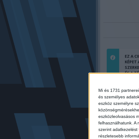
EZ A C
KÉPET
SZERK
ÉS A T
POLITI
NYÚJT
BELÁT
Mi és 1731 partnerei
MEGFE
és személyes adatoka
ÉRTEL
eszköz személyre sz
közönségmérésekhez 
eszközleolvasásos mó
felhasználhatunk. A 
Előző cikk:
szerint adatkezelést
Maga Orbán Vikto
részletesebb informác