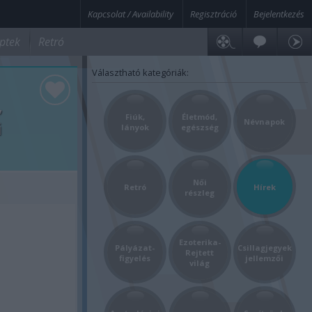
Kapcsolat / Availability
Regisztráció
Bejelentkezés
ptek
Retró
Választható kategóriák:
,
Fiúk,
Életmód,
Névnapok
i
lányok
egészség
Női
Retró
Hírek
részleg
Ezoterika-
Pályázat-
Csillagjegyek
Rejtett
figyelés
jellemzői
világ