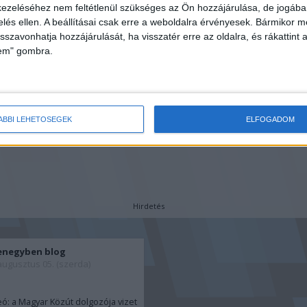
ámogatás jön, amilyen
és egyben e
ezeléséhez nem feltétlenül szükséges az Ön hozzájárulása, de jogában 
VOLT MAGYARORSZÁGON!
zelés ellen. A beállításai csak erre a weboldalra érvényesek. Bármikor m
isszavonhatja hozzájárulását, ha visszatér erre az oldalra, és rákattint a
lem" gombra.
ÁBBI LEHETŐSÉGEK
ELFOGADOM
Hirdetés
enegyben blog
augusztus 05. (szerda)
ó: a Magyar Közút dolgozója vizet