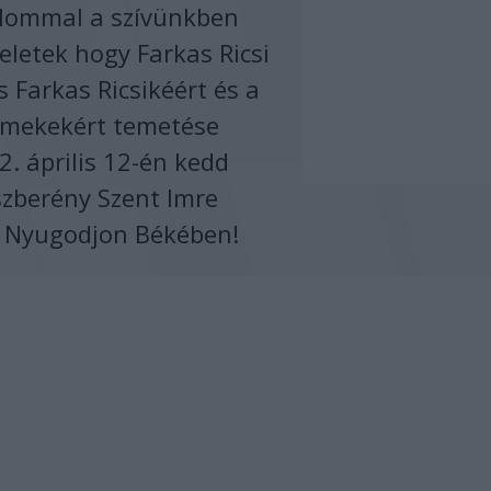
alommal a szívünkben
letek hogy Farkas Ricsi
 Farkas Ricsikéért és a
rmekekért temetése
2. április 12-én kedd
szberény Szent Imre
 Nyugodjon Békében!