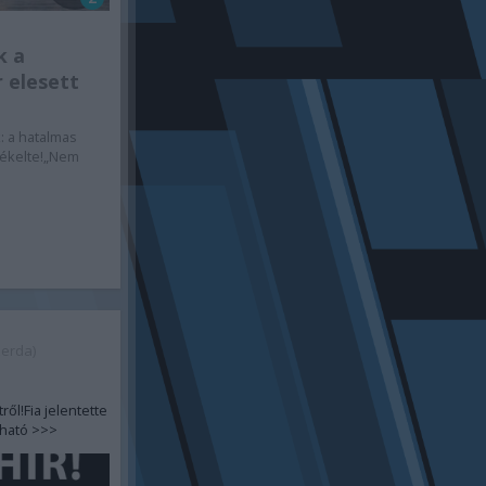
k a
 elesett
: a hatalmas
rzékelte!„Nem
zerda)
ől!Fia jelentette
sható >>>