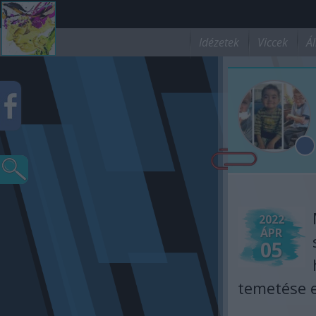
Idézetek
Viccek
Ál
2022
ÁPR
05
temetése e