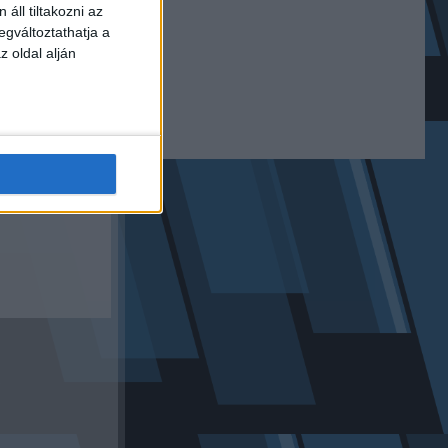
zt üzente neki!
áll tiltakozni az
egváltoztathatja a
z oldal alján