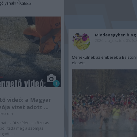
yának! 👇𝐂𝐢𝐤𝐤 𝐚
Mindenegyben blog
2026. augusztus 05. (s
Menekülnek az emberek a Balatonró
elesett
1
tő videó: a Magyar
ója vizet adott ...
en.com
nat az út szélén: a közutas
ből itatta meg a szomjas
gadta a...