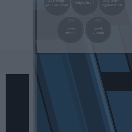
Asztrológiai
Segítsünk
Helyszínelő
jellemrajzok
egymásnak
zene
Egyéb
videók
videók