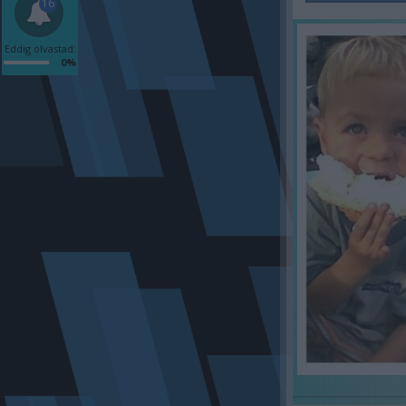
16
Eddig olvastad:
0%