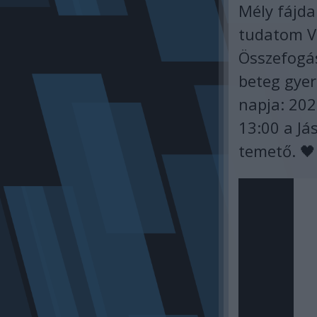
Mély fájd
tudatom Ve
Összefogás
beteg gye
napja: 202
13:00 a Já
temető. 