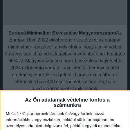
Európai Minimálbér Bevezetése Magyarországon
Az
Európai Unió 2022 októberében vezette be az európai
minimálbér-irányelvet, amely előírja, hogy a minimálbér
összege érje el az adott tagállam mediánbérének legalább
60%-át. Magyarországon ennek bevezetése legkésőbb
2024 októberéig várható, ami jelentős bérnövekedést
eredményezhet. Ez azt jelenti, hogy a minimálbérek
elérhetik a havi 400 ezer forintot, különösen, ha a
gazdasági helyzet stabilizálódik.
Az Ön adatainak védelme fontos a
Hirdetés
számunkra
Mi és 1731 partnereink tárolunk és/vagy férünk hozzá
információkhoz egy eszközön, például sütik formájában, és
személyes adatokat dolgozunk fel, például egyedi azonosítókat