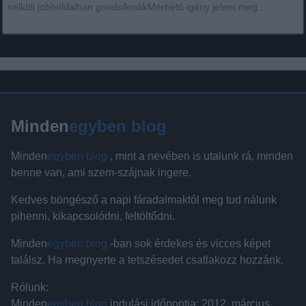
nélküli jobboldalban gondolkodikMérhető igény jelent meg...
Minden
egyben blog
Minden
egyben blog
, mint a nevében is utalunk rá, minden
benne van, ami szem-szájnak ingere.
Kedves böngésző a napi fáradalmaktól meg tud nálunk
pihenni, kikapcsolódni, feltöltődni.
Minden
egyben blog
-ban sok érdekes és vicces képet
találsz. Ha megnyerte a tetszésedet csatlakozz hozzánk.
Rólunk:
Minden
egyben blog
indulási időpontja: 2012. március