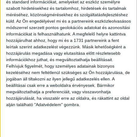
és standard információkat, amelyeket az eszköz személyre
szabott hirdetésekhez és tartalomhoz, hirdetések és tartalmak
Infláció és Béremelkedés
A drasztikusan csökkenő
méréséhez, közönségmérésekhez és szolgáltatásfejlesztéshez
inflációs nyomás kedvező feltételeket teremthet a bérek
küld.
Az Ön engedélyével mi és a partnereink eszközleolvasásos
növelésére, miközben a munkáltatók teherbíró képessége
módszerrel szerzett pontos geolokációs adatokat és azonosítási
is javulhat. Ugyanakkor az ilyen mértékű emelkedés újabb
információkat is felhasználhatunk. A megfelelő helyre kattintva
kihívásokat is szülhet, különösen a magasabb
hozzájárulhat ahhoz, hogy mi és a 1731 partnereink a fent
bérkategóriákban dolgozók körében, akik béremelése
leírtak szerint adatkezelést végezzünk. Másik lehetőségként a
hozzájárulás megadása vagy elutasítása előtt részletesebb
valószínűleg nem tudja tartani a minimálbérek növekedési
információkhoz juthat, és megváltoztathatja beállításait.
ütemét.
Felhívjuk figyelmét, hogy személyes adatainak bizonyos
kezeléséhez nem feltétlenül szükséges az Ön hozzájárulása, de
A Munkaerőpiaci Feszültségek Kialakulása
Rolek
jogában áll tiltakozni az ilyen jellegű adatkezelés ellen. A
Ferenc, az MGYOSZ alelnöke szerint a minimálbér
beállításai csak erre a weboldalra érvényesek. Bármikor
drasztikus emelkedése feszültségeket eredményezhet a
megváltoztathatja a preferenciáit, vagy visszavonhatja
munkavállalók között, mivel a bérarányok fenntartása
hozzájárulását, ha visszatér erre az oldalra, és rákattint az oldal
nehézségekbe ütközhet. Ez különösen igaz lehet azoknál a
alján található "Adatvédelem" gombra.
szektoroknál, ahol a bérek eddig alacsonyabb szinten
mozogtak.
Hirdetés