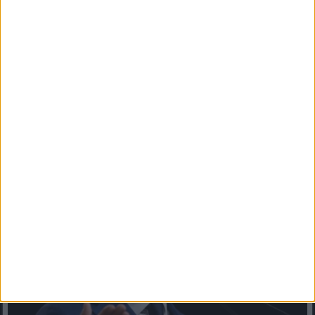
Drámai hír érkezett Növényi Norbertről!Fia jelentette be !
! Cikk a hozzászólásoknál olvasható >>>
Drámai pillanatok: összeesett Növényi Norbert, mentő vitte
kórházbaVáratlanul rosszul lett az olimpiai bajnokHirtelen...
Mindenegyben blog
2026. augusztus 05. (szerda), 12:37
VISSZASZÁMLÁLÁS: Magyar Péter napokon belül meghozhatja
eddigi legnagyobb döntését