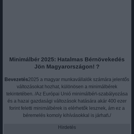
Minimálbér 2025: Hatalmas Bérnövekedés
Jön Magyarországon! ?
Bevezetés
2025 a magyar munkavállalók számára jelentős
változásokat hozhat, különösen a minimálbérek
tekintetében. /Az Európai Unió minimálbér\-szabályozása
és a hazai gazdasági változások hatására akár 400 ezer
forint feletti minimálbérek is elérhetők lesznek, ám ez a
béremelés komoly kihívásokkal is járhat\./
Hirdetés