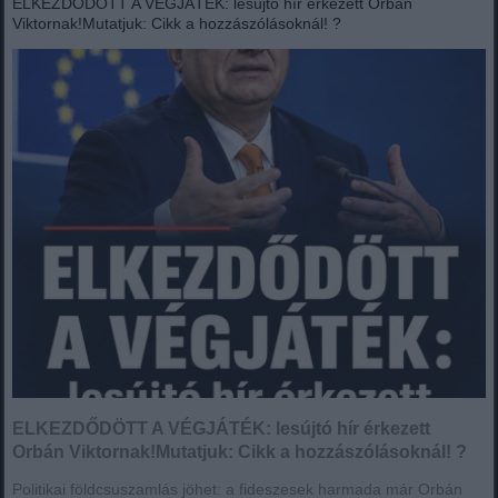
ELKEZDŐDÖTT A VÉGJÁTÉK: lesújtó hír érkezett Orbán
Viktornak!Mutatjuk: Cikk a hozzászólásoknál! ?
ELKEZDŐDÖTT A VÉGJÁTÉK: lesújtó hír érkezett
Orbán Viktornak!Mutatjuk: Cikk a hozzászólásoknál! ?
Politikai földcsuszamlás jöhet: a fideszesek harmada már Orbán