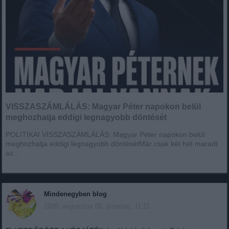
VISSZASZÁMLÁLÁS: Magyar Péter napokon belül
meghozhatja eddigi legnagyobb döntését
POLITIKAI VISSZASZÁMLÁLÁS: Magyar Péter napokon belül
meghozhatja eddigi legnagyobb döntésétMár csak két hét maradt
az...
Mindenegyben blog
2026. augusztus 05. (szerda), 11:11