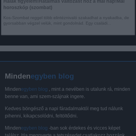
Halak figyelem!Hatalmas változást hoz a mai nap!Mai
horoszkóp (szombat)
Kos-Szombat reggel több elintéznivaló szakadhat a nyakadba, de
gyorsabban végzel velük, mint gondolnád. Egy családi...
Minden
egyben blog
Minden
egyben blog
, mint a nevében is utalunk rá, minden
benne van, ami szem-szájnak ingere.
Kedves böngésző a napi fáradalmaktól meg tud nálunk
pihenni, kikapcsolódni, feltöltődni.
Minden
egyben blog
-ban sok érdekes és vicces képet
találsz. Ha megnyerte a tetszésedet csatlakozz hozzánk.