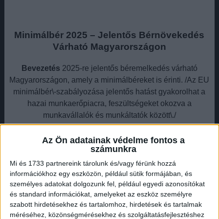
Minimálbér 2025 – Jelentős Bérnövekedés
Várható Magyarországon
Bevezetés
2025-re jelentős béremelkedés várható
Magyarországon, amely a minimálbéreket is érinti. /Az EU
minimálbér\-szabályozása jelentős hatást gyakorolhat a
hazai munkaerőpiacra, feszültségeket okozva a
munkavállalók és munkáltatók között\./
Hirdetés
Az Ön adatainak védelme fontos a
számunkra
Mi és 1733 partnereink tárolunk és/vagy férünk hozzá
információkhoz egy eszközön, például sütik formájában, és
személyes adatokat dolgozunk fel, például egyedi azonosítókat
és standard információkat, amelyeket az eszköz személyre
Európai Minimálbér Bevezetése Magyarországon
A
szabott hirdetésekhez és tartalomhoz, hirdetések és tartalmak
drasztikusan csökkenő infláció miatt idén már várhatóan
méréséhez, közönségmérésekhez és szolgáltatásfejlesztéshez