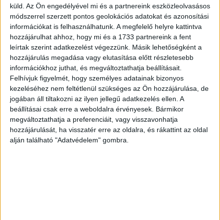
enyhülni fog a munkáltatókra nehezedő béremelési
küld.
Az Ön engedélyével mi és a partnereink eszközleolvasásos
módszerrel szerzett pontos geolokációs adatokat és azonosítási
nyomás. Azonban az EU minimálbér-szabályozása előírja,
információkat is felhasználhatunk. A megfelelő helyre kattintva
hogy a minimálbért legalább 10 százalékkal, vagy a
hozzájárulhat ahhoz, hogy mi és a 1733 partnereink a fent
medián kereset 60 százalékára kell emelni.
leírtak szerint adatkezelést végezzünk. Másik lehetőségként a
hozzájárulás megadása vagy elutasítása előtt részletesebb
Hirdetés
információkhoz juthat, és megváltoztathatja beállításait.
Felhívjuk figyelmét, hogy személyes adatainak bizonyos
kezeléséhez nem feltétlenül szükséges az Ön hozzájárulása, de
jogában áll tiltakozni az ilyen jellegű adatkezelés ellen. A
beállításai csak erre a weboldalra érvényesek. Bármikor
Rolek Ferenc, a Munkaadók és Gyáriparosok Országos
megváltoztathatja a preferenciáit, vagy visszavonhatja
hozzájárulását, ha visszatér erre az oldalra, és rákattint az oldal
Szövetségének (MGYOSZ) alelnöke a HR Festen beszélt
alján található "Adatvédelem" gombra.
erről a várható változásról.
A Feszültségek Okai
Az ilyen mértékű, kétszámjegyű
százalékos emelkedés előrejelzése szerint a magasabb
bérkategóriában dolgozók bérfejlesztése nem fogja tudni
követni ezt az ütemet. Ez a különbség feszültségekhez
vezethet a munkaerőpiacon, mivel a munkáltatók számára