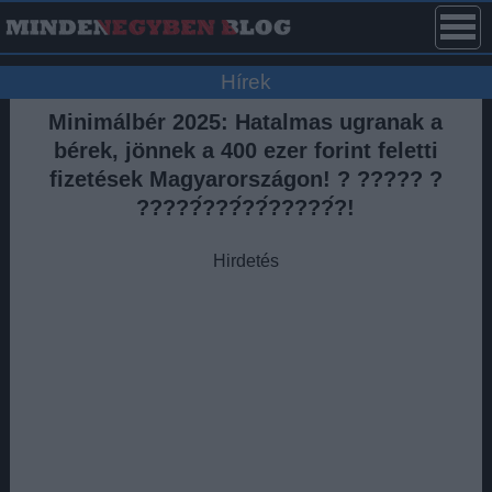
Hírek
Minimálbér 2025: Hatalmas ugranak a
bérek, jönnek a 400 ezer forint feletti
fizetések Magyarországon! ? ????? ?
?????́???́??́?????́?!
Hirdetés