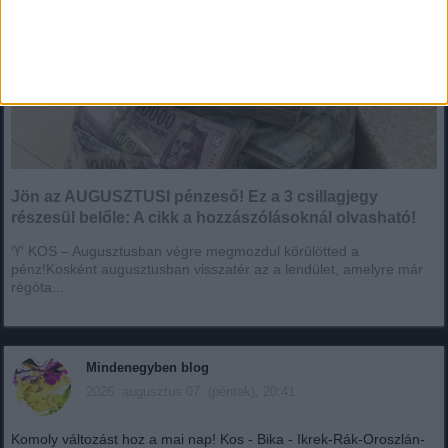
Jön az AUGUSZTUSI pénzeső! Ez a 3 csillagjegy
részesül belőle: A cikk a hozzászólásoknál olvasható!
♈ KOS – Augusztusban végre megmozdul körülötted a
pénz!Kosként augusztusban visszatér az a lendület, amelyre már
régóta...
Mindenegyben blog
2026. augusztus 07. (péntek), 20:41
Komoly változást hoz a mai nap! Kos - Bika - Ikrek-Rák-Oroszlán-