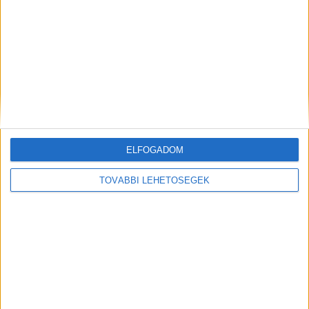
DRÁMAI HÍR!! Nem bírjuk könnyek nélkül.Most jött a
megrendítő hír Rubint Rékáról
Könnyfakasztó fordulat: Rubint Réka most először érzi, hogy meg
fog gyógyulniNégy éve tart a küzdelmeRubint Réka négy...
Hirdetés
Mindenegyben blog
ELFOGADOM
2026. augusztus 08. (szombat), 07:48
TOVÁBBI LEHETŐSÉGEK
Drámai hírt kapott Szijjártó!Százmilliós bírságot szabott ki a
hatóság! ????? ? ?????́???́??́?????́?!