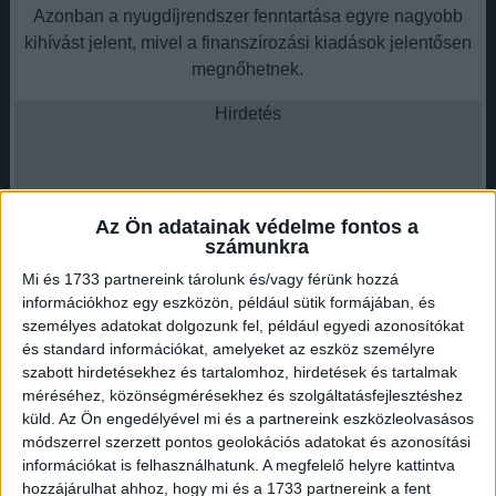
Azonban a nyugdíjrendszer fenntartása egyre nagyobb
kihívást jelent, mivel a finanszírozási kiadások jelentősen
megnőhetnek.
Hirdetés
Az Ön adatainak védelme fontos a
számunkra
Ez hosszú távon akár a rendszer instabilitásához is
vezethet. A szakértő szerint átfogó reformokra van szükség
Mi és 1733 partnereink tárolunk és/vagy férünk hozzá
a fenntarthatóság érdekében.
információkhoz egy eszközön, például sütik formájában, és
személyes adatokat dolgozunk fel, például egyedi azonosítókat
A nyugdíjrendszer kihívásai és megoldási
és standard információkat, amelyeket az eszköz személyre
lehetőségek
szabott hirdetésekhez és tartalomhoz, hirdetések és tartalmak
méréséhez, közönségmérésekhez és szolgáltatásfejlesztéshez
küld.
Az Ön engedélyével mi és a partnereink eszközleolvasásos
Farkas András szerint a nyugdíjrendszer jövőjét számos
módszerrel szerzett pontos geolokációs adatokat és azonosítási
tényező befolyásolja, köztük a demográfiai változások és
információkat is felhasználhatunk. A megfelelő helyre kattintva
az infláció. A rendszer fenntarthatósága érdekében a
hozzájárulhat ahhoz, hogy mi és a 1733 partnereink a fent