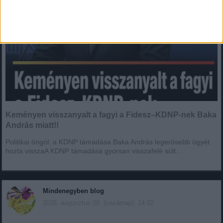
Keményen visszanyalt a fagyi a Fidesz–KDNP-nek Baka
András miatt!!
Politikai öngól: a KDNP támadása Baka András legerősebb ügyét
hozta visszaA KDNP támadása gyorsan visszafelé sült...
Mindenegyben blog
2026. augusztus 09. (vasárnap), 14:02