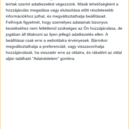
kormányzatnak olyan megoldásokat kell kidolgoznia,
leírtak szerint adatkezelést végezzünk. Másik lehetőségként a
amelyek hosszú távon is biztosítják a nyugdíjak fedezetét.
hozzájárulás megadása vagy elutasítása előtt részletesebb
információkhoz juthat, és megváltoztathatja beállításait.
Hirdetés
Felhívjuk figyelmét, hogy személyes adatainak bizonyos
kezeléséhez nem feltétlenül szükséges az Ön hozzájárulása, de
jogában áll tiltakozni az ilyen jellegű adatkezelés ellen. A
beállításai csak erre a weboldalra érvényesek. Bármikor
megváltoztathatja a preferenciáit, vagy visszavonhatja
hozzájárulását, ha visszatér erre az oldalra, és rákattint az oldal
alján található "Adatvédelem" gombra.
Az egyik lehetséges megoldás a nyugdíjkorhatár emelése,
ami csökkentheti a rendszerre nehezedő terheket. Emellett
a nyugdíjrendszer átfogó reformjára is szükség lehet, hogy
biztosítani lehessen a stabilitást és a nyugdíjak
értékállóságát.
itt a videó:
Mire számíthatnak a nyugdíjasok?
A nyugdíjasok számára az emelések nagy jelentőséggel