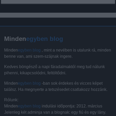
Minden
egyben blog
Minden
egyben blog
, mint a nevében is utalunk rá, minden
benne van, ami szem-szájnak ingere.
Kedves böngésző a napi fáradalmaktól meg tud nálunk
pihenni, kikapcsolódni, feltöltődni.
Minden
egyben blog
-ban sok érdekes és vicces képet
találsz. Ha megnyerte a tetszésedet csatlakozz hozzánk.
Rólunk:
Minden
egyben blog
indulási időpontja: 2012. március
Jelenleg két adminja van a blognak: egy fiú és egy lány.