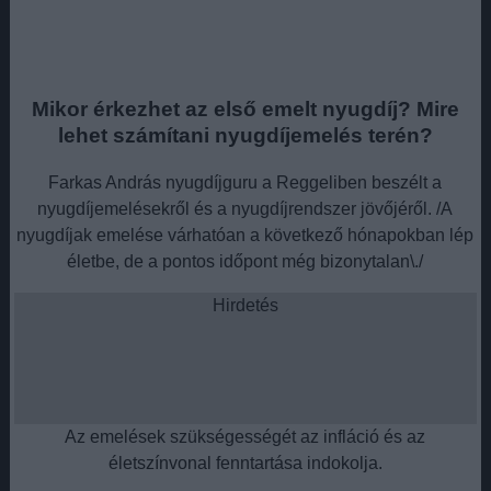
Mikor érkezhet az első emelt nyugdíj? Mire
lehet számítani nyugdíjemelés terén?
Farkas András nyugdíjguru a Reggeliben beszélt a
nyugdíjemelésekről és a nyugdíjrendszer jövőjéről. /A
nyugdíjak emelése várhatóan a következő hónapokban lép
életbe, de a pontos időpont még bizonytalan\./
Hirdetés
Az emelések szükségességét az infláció és az
életszínvonal fenntartása indokolja.