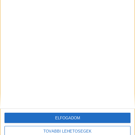
Drámai hír érkezett Novák Katalinról!Lannert Judit
jelentette be ! ! Cikk a hozzászólásoknál olvasható >>>
Megdöbbentő látvány fogadta Novák Katalin egykori irodájában az
új minisztertNem éppen hagyományos dolgozószobaLannert...
Hirdetés
Mindenegyben blog
2026. augusztus 09. (vasárnap), 19:43
ELFOGADOM
Megdöbbentő, mit találtak Novák Katalin egykori kormányzati
irodájában! Cikk a hozzászólásoknál! ?
TOVÁBBI LEHETŐSÉGEK