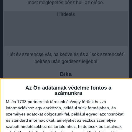
most meglepetés pénz hull az ölébe.
Hirdetés
Hét év szerencse vár, ha kedvelés és a "sok szerencsét"
beírása után gördítesz lejjebb!
Bika
Idén nem panaszkodhatsz, ha pénzről van szó. Karriered
Az Ön adatainak védelme fontos a
számunkra
egy ideje jól alakul, és ennek megvan a gyümölcse. Ha
nagyon szeretnéd, most valóra is válthatod az utazási
Mi és 1733 partnereink tárolunk és/vagy férünk hozzá
információkhoz egy eszközön, például sütik formájában, és
vágyadat, semmi kétség. Megemelkedik a bevételed június
személyes adatokat dolgozunk fel, például egyedi azonosítókat
elején.
és standard információkat, amelyeket az eszköz személyre
szabott hirdetésekhez és tartalomhoz, hirdetések és tartalmak
Hét év szerencse vár, ha kedvelés és a "sok szerencsét"