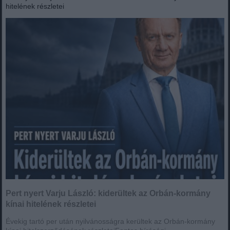
hitelének részletei
Pert nyert Varju László: kiderültek az Orbán-kormány
kínai hitelének részletei
Évekig tartó per után nyilvánosságra kerültek az Orbán-kormány