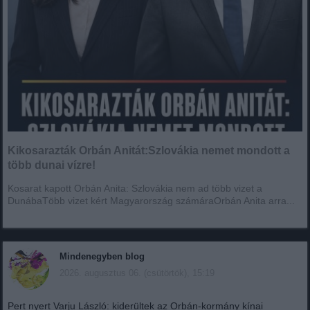
Kikosarazták Orbán Anitát:Szlovákia nemet mondott a
több dunai vízre!
Kosarat kapott Orbán Anita: Szlovákia nem ad több vizet a
DunábaTöbb vizet kért Magyarország számáraOrbán Anita arra...
Mindenegyben blog
2026. augusztus 06. (csütörtök), 15:19
Pert nyert Varju László: kiderültek az Orbán-kormány kínai