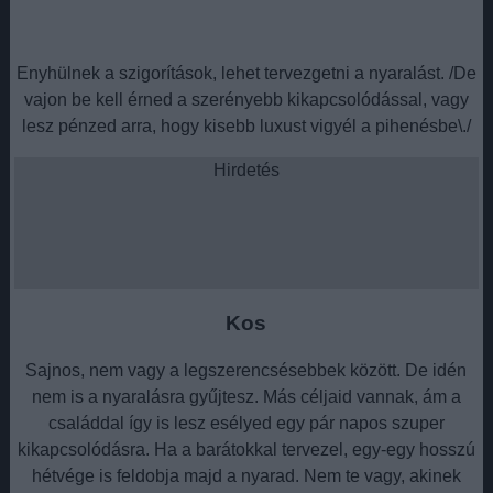
Enyhülnek a szigorítások, lehet tervezgetni a nyaralást. /De
vajon be kell érned a szerényebb kikapcsolódással, vagy
lesz pénzed arra, hogy kisebb luxust vigyél a pihenésbe\./
Hirdetés
Kos
Sajnos, nem vagy a legszerencsésebbek között. De idén
nem is a nyaralásra gyűjtesz. Más céljaid vannak, ám a
családdal így is lesz esélyed egy pár napos szuper
kikapcsolódásra. Ha a barátokkal tervezel, egy-egy hosszú
hétvége is feldobja majd a nyarad. Nem te vagy, akinek