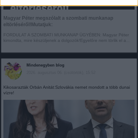
Magyar Péter megszólalt a szombati munkanap
eltörléséről!Mutatjuk:
FORDULAT A SZOMBATI MUNKANAP ÜGYÉBEN: Magyar Péter
kimondta, mire készüljenek a dolgozók!Egyelőre nem törlik el a...
Mindenegyben blog
2026. augusztus 06. (csütörtök), 15:52
Kikosarazták Orbán Anitát:Szlovákia nemet mondott a több dunai
vízre!