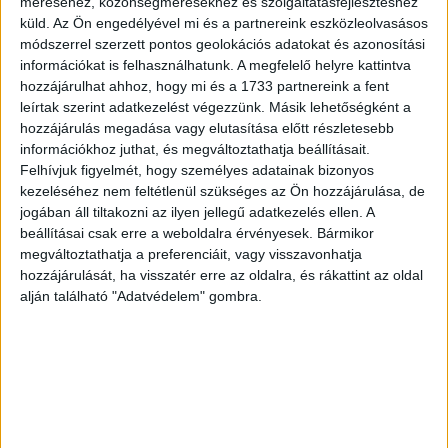
méréséhez, közönségmérésekhez és szolgáltatásfejlesztéshez
beírása után gördítesz lejjebb!
küld.
Az Ön engedélyével mi és a partnereink eszközleolvasásos
módszerrel szerzett pontos geolokációs adatokat és azonosítási
Ikrek
információkat is felhasználhatunk. A megfelelő helyre kattintva
hozzájárulhat ahhoz, hogy mi és a 1733 partnereink a fent
Nyáron nagyon figyelj oda, hogy mire költöd a pénzed!
leírtak szerint adatkezelést végezzünk. Másik lehetőségként a
Most nincs itt az ideje egy nagyobb nyaralásnak, inkább
hozzájárulás megadása vagy elutasítása előtt részletesebb
tegyél félre.
információkhoz juthat, és megváltoztathatja beállításait.
Felhívjuk figyelmét, hogy személyes adatainak bizonyos
Hirdetés
kezeléséhez nem feltétlenül szükséges az Ön hozzájárulása, de
jogában áll tiltakozni az ilyen jellegű adatkezelés ellen. A
beállításai csak erre a weboldalra érvényesek. Bármikor
megváltoztathatja a preferenciáit, vagy visszavonhatja
hozzájárulását, ha visszatér erre az oldalra, és rákattint az oldal
alján található "Adatvédelem" gombra.
Erre figyelmeztetnek a csillagok, ősszel meglátod, mekkora
hasznát veszed majd ennek a tanácsnak. Várj az
utazással, elégedj most meg egy kellemes
családlátogatással. Így is élményekben gazdag lesz a
nyarad.Hét év szerencse vár, ha kedvelés és a "sok
szerencsét" beírása után gördítesz lejjebb!