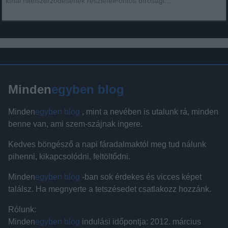
kínai hitelszerződésének részleteiFontos bírósági...
Minden
egyben blog
Minden
egyben blog
, mint a nevében is utalunk rá, minden
benne van, ami szem-szájnak ingere.
Kedves böngésző a napi fáradalmaktól meg tud nálunk
pihenni, kikapcsolódni, feltöltődni.
Minden
egyben blog
-ban sok érdekes és vicces képet
találsz. Ha megnyerte a tetszésedet csatlakozz hozzánk.
Rólunk:
Minden
egyben blog
indulási időpontja: 2012. március