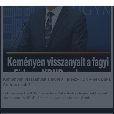
Keményen visszanyalt a fagyi a Fidesz–KDNP-nek Baka
András miatt!!
Politikai öngól: a KDNP támadása Baka András legerősebb ügyét
hozta visszaA KDNP támadása gyorsan visszafelé sült...