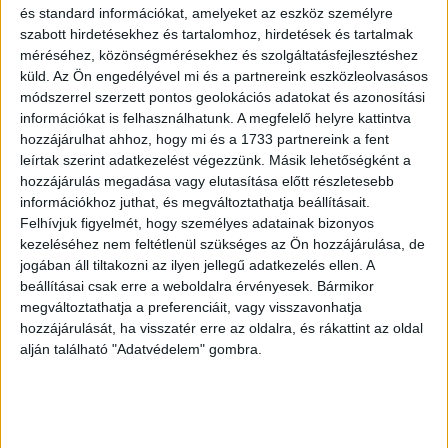
és standard információkat, amelyeket az eszköz személyre
Hirdetés
szabott hirdetésekhez és tartalomhoz, hirdetések és tartalmak
méréséhez, közönségmérésekhez és szolgáltatásfejlesztéshez
küld.
Az Ön engedélyével mi és a partnereink eszközleolvasásos
módszerrel szerzett pontos geolokációs adatokat és azonosítási
információkat is felhasználhatunk. A megfelelő helyre kattintva
hozzájárulhat ahhoz, hogy mi és a 1733 partnereink a fent
Ezenkívül vannak még olyan országok is, amelyek
leírtak szerint adatkezelést végezzünk. Másik lehetőségként a
kifejezik majd az álláspontjukat ebben a kérdésben.
hozzájárulás megadása vagy elutasítása előtt részletesebb
Bulgáriában véget értek a választások, és Bulgária
információkhoz juthat, és megváltoztathatja beállításait.
Felhívjuk figyelmét, hogy személyes adatainak bizonyos
álláspontja nem teljesen egyezik az Európai Unióéval
kezeléséhez nem feltétlenül szükséges az Ön hozzájárulása, de
ebben a kérdésben és az Oroszországból érkező
jogában áll tiltakozni az ilyen jellegű adatkezelés ellen. A
energiahordozók szállítását illetően.
beállításai csak erre a weboldalra érvényesek. Bármikor
Hirdetés
megváltoztathatja a preferenciáit, vagy visszavonhatja
hozzájárulását, ha visszatér erre az oldalra, és rákattint az oldal
alján található "Adatvédelem" gombra.
Ezért úgy gondolom, hogy a blokkolás folytatódni fog”
– fogalmazott Csepa.