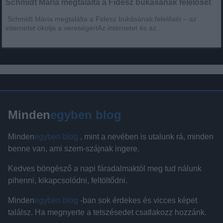
Schmidt Mária megtalálta a Fidesz bukásának felelősét
Schmidt Mária megtalálta a Fidesz bukásának felelősét – az
internetet okolja a vereségértAz internetet és az...
Minden
egyben blog
Minden
egyben blog
, mint a nevében is utalunk rá, minden
benne van, ami szem-szájnak ingere.
Kedves böngésző a napi fáradalmaktól meg tud nálunk
pihenni, kikapcsolódni, feltöltődni.
Minden
egyben blog
-ban sok érdekes és vicces képet
találsz. Ha megnyerte a tetszésedet csatlakozz hozzánk.