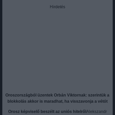
Hirdetés
Oroszországból üzentek Orbán Viktornak: szerintük a
blokkolás akkor is maradhat, ha visszavonja a vétót
Orosz képviselő beszélt az uniós hitelről
Alekszandr