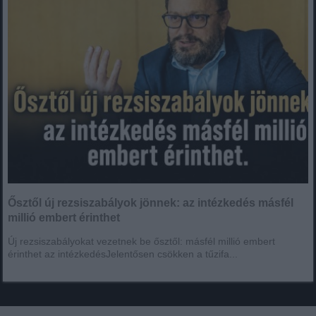
Ősztől új rezsiszabályok jönnek: az intézkedés másfél
millió embert érinthet
Új rezsiszabályokat vezetnek be ősztől: másfél millió embert
érinthet az intézkedésJelentősen csökken a tűzifa...