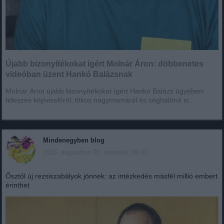
Újabb bizonyítékokat ígért Molnár Áron: döbbenetes
videóban üzent Hankó Balázsnak
Molnár Áron újabb bizonyítékokat ígért Hankó Balázs ügyében:
fideszes képviselőről, titkos nagymamáról és céghálóról is...
Mindenegyben blog
2026. augusztus 05. (szerda), 09:43
Ősztől új rezsiszabályok jönnek: az intézkedés másfél millió embert
érinthet