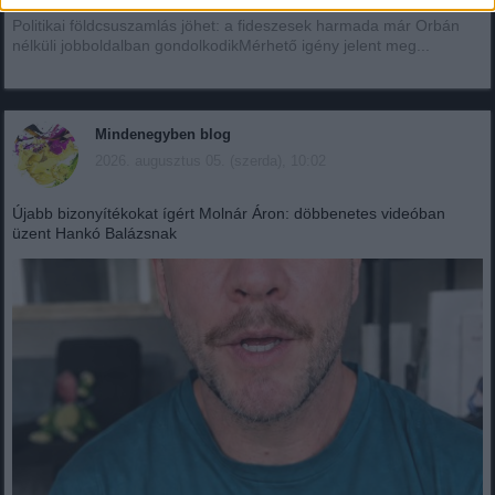
Politikai földcsuszamlás jöhet: a fideszesek harmada már Orbán
nélküli jobboldalban gondolkodikMérhető igény jelent meg...
Mindenegyben blog
2026. augusztus 05. (szerda), 10:02
Újabb bizonyítékokat ígért Molnár Áron: döbbenetes videóban
üzent Hankó Balázsnak