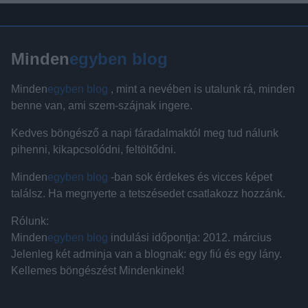
Minden
egyben blog
Minden
egyben blog
, mint a nevében is utalunk rá, minden
benne van, ami szem-szájnak ingere.
Kedves böngésző a napi fáradalmaktól meg tud nálunk
pihenni, kikapcsolódni, feltöltődni.
Minden
egyben blog
-ban sok érdekes és vicces képet
találsz. Ha megnyerte a tetszésedet csatlakozz hozzánk.
Rólunk:
Minden
egyben blog
indulási időpontja: 2012. március
Jelenleg két adminja van a blognak: egy fiú és egy lány.
Kellemes böngészést Mindenkinek!