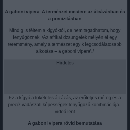
A gaboni vipera: A természet mestere az álcázásban és
a precizitásban
Mindig is féltem a kígyóktól, de nem tagadhatom, hogy
lenyűgöznek. /Az afrikai dzsungelek mélyén él egy
teremtmény, amely a természet egyik legcsodálatosabb
alkotása – a gaboni vipera\./
Hirdetés
Ez a kígyó a tökéletes álcázás, az erőteljes méreg és a
precíz vadászati képességek lenyűgöző kombinációja.-
videó lent
A gaboni vipera rövid bemutatása