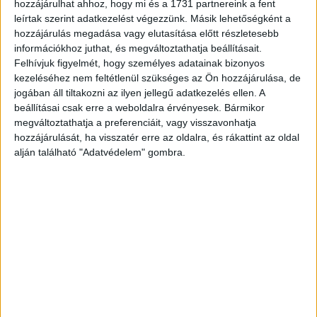
koktélja, amely súlyos szövetkárosodást okozhat.
hozzájárulhat ahhoz, hogy mi és a 1731 partnereink a fent
leírtak szerint adatkezelést végezzünk. Másik lehetőségként a
Hirdetés
hozzájárulás megadása vagy elutasítása előtt részletesebb
információkhoz juthat, és megváltoztathatja beállításait.
Felhívjuk figyelmét, hogy személyes adatainak bizonyos
kezeléséhez nem feltétlenül szükséges az Ön hozzájárulása, de
jogában áll tiltakozni az ilyen jellegű adatkezelés ellen. A
beállításai csak erre a weboldalra érvényesek. Bármikor
Ez az áldozat számára elviselhetetlen fájdalommal jár, és
megváltoztathatja a preferenciáit, vagy visszavonhatja
ha nem kap megfelelő kezelést, végzetes is lehet. Ez a
hozzájárulását, ha visszatér erre az oldalra, és rákattint az oldal
kígyó különleges képességgel rendelkezik: harapáskor
alján található "Adatvédelem" gombra.
nem engedi el a zsákmányát, így nagyobb mennyiségű
mérget juttat annak testébe.
Álcázás mestere
A gaboni vipera bőrmintázata a természet egyik
legfigyelemreméltóbb műve. Színei és mintái tökéletesen
beleolvadnak a levelek és talaj keverékébe, így szinte
lehetetlen észrevenni a kígyót, amíg nem mozdul.