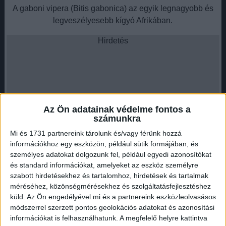
A gaboni vipera (Bitis gabonica) az egyik legnagyobb és
legveszélyesebb kígyó Afrikában.
Hirdetés
A közép- és nyugat-afrikai esőerdők és szavannák lakója,
Az Ön adatainak védelme fontos a
és híres a lenyűgöző álcázási technikáiról, amelyek szinte
számunkra
láthatatlanná teszik az erdei talajon. A kígyó akár 6 láb (1,8
Mi és 1731 partnereink tárolunk és/vagy férünk hozzá
méter) hosszúra is megnőhet, és súlya meghaladhatja a 9
információkhoz egy eszközön, például sütik formájában, és
kilogrammot. Ami igazán félelmetessé teszi, az a 2 hüvelyk
személyes adatokat dolgozunk fel, például egyedi azonosítókat
(kb. 5 cm) hosszúságú agyara, amelyek a leghosszabbak a
és standard információkat, amelyeket az eszköz személyre
mérges kígyók között.
szabott hirdetésekhez és tartalomhoz, hirdetések és tartalmak
méréséhez, közönségmérésekhez és szolgáltatásfejlesztéshez
A méreg ereje
küld.
Az Ön engedélyével mi és a partnereink eszközleolvasásos
módszerrel szerzett pontos geolokációs adatokat és azonosítási
A gaboni vipera mérge az enzimek és toxinok erőteljes
információkat is felhasználhatunk. A megfelelő helyre kattintva