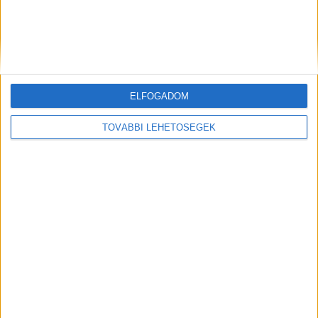
ELFOGADOM
TOVÁBBI LEHETŐSÉGEK
Cikkajánló
Hirdetés