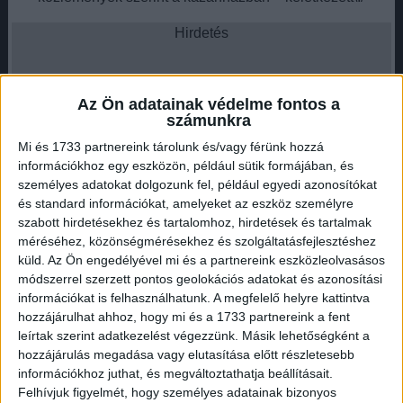
Hirdetés
Az Ön adatainak védelme fontos a
számunkra
A lángok gyorsan terjedtek, de a makói, hódmezővásárhelyi
Mi és 1733 partnereink tárolunk és/vagy férünk hozzá
és szegedi hivatásos tűzoltók percek alatt a helyszínre
információkhoz egy eszközön, például sütik formájában, és
érkeztek, és
három vízsugárral sikerült eloltaniuk a
személyes adatokat dolgozunk fel, például egyedi azonosítókat
és standard információkat, amelyeket az eszköz személyre
tüzet
.
szabott hirdetésekhez és tartalomhoz, hirdetések és tartalmak
méréséhez, közönségmérésekhez és szolgáltatásfejlesztéshez
Bár a betegellátás közvetlenül nem került veszélybe, a
küld.
Az Ön engedélyével mi és a partnereink eszközleolvasásos
tragédia így is megrázta az egész intézményt.
Egy kórházi
módszerrel szerzett pontos geolokációs adatokat és azonosítási
dolgozó életét már nem tudták megmenteni
, halála miatt
információkat is felhasználhatunk. A megfelelő helyre kattintva
vizsgálat indult.
hozzájárulhat ahhoz, hogy mi és a 1733 partnereink a fent
leírtak szerint adatkezelést végezzünk. Másik lehetőségként a
Kallai Árpád, a kórház főigazgatója közleményben fejezte
hozzájárulás megadása vagy elutasítása előtt részletesebb
ki együttérzését:? „Mély részvéttel gondolunk az elhunyt
információkhoz juthat, és megváltoztathatja beállításait.
munkatársunk családjára és hozzátartozóira.
Felhívjuk figyelmét, hogy személyes adatainak bizonyos