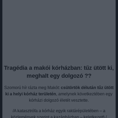
Tragédia a makói kórházban: tűz ütött ki,
meghalt egy dolgozó ??
Szomorú hír rázta meg Makót:
csütörtök délután tűz ütött
ki a helyi kórház területén
, amelynek következtében egy
kórházi dolgozó életét vesztette.
/A katasztrófa a kórház egyik raktárépületében – a
közlemények szerint a kazánházban – keletkezett\./