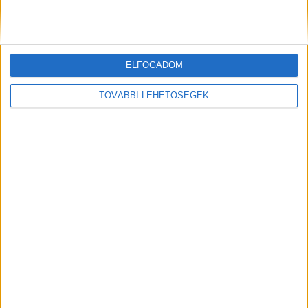
ELFOGADOM
Süllyedő autóban vagy? Ezt kell tenned – sokan nem
TOVÁBBI LEHETŐSÉGEK
tudják
Egy autó vízbe zuhanása szerencsére ritka baleset, de amikor
megtörténik, nagyon kevés idő maradhat a cselekvésre....
Mindenegyben blog
2026. augusztus 07. (péntek), 09:39
Aláírásgyűjtést indított a DK : dunai duzzasztómű megépítését
sürgetik Magyarországon