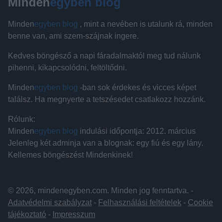
Minden
egyben blog
Minden
egyben blog
, mint a nevében is utalunk rá, minden
benne van, ami szem-szájnak ingere.
Kedves böngésző a napi fáradalmaktól meg tud nálunk
pihenni, kikapcsolódni, feltöltődni.
Minden
egyben blog
-ban sok érdekes és vicces képet
találsz. Ha megnyerte a tetszésedet csatlakozz hozzánk.
Rólunk:
Minden
egyben blog
indulási időpontja: 2012. március
Jelenleg két adminja van a blognak: egy fiú és egy lány.
Kellemes böngészést Mindenkinek!
© 2026, mindenegyben.com. Minden jog fenntartva. -
Adatvédelmi szabályzat
-
Felhasználási feltételek
-
Cookie
tájékoztató
-
Impresszum