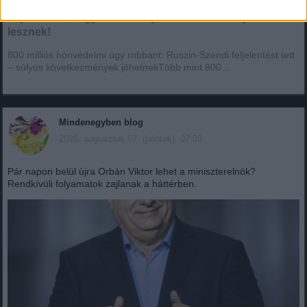
Botrányos amit találtak! Ruszin-Szendi Romulusz
bejelentette,hogy ennek súlyos következményei
lesznek!
800 milliós honvédelmi ügy robbant: Ruszin-Szendi feljelentést tett
– súlyos következmények jöhetnekTöbb mint 800...
Mindenegyben blog
2026. augusztus 07. (péntek), 07:03
Pár napon belül újra Orbán Viktor lehet a miniszterelnök?
Rendkívüli folyamatok zajlanak a háttérben.