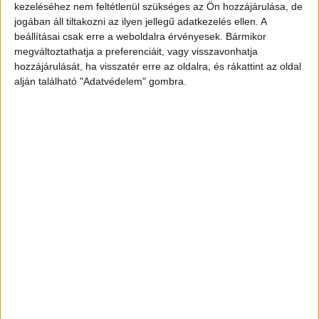
kezeléséhez nem feltétlenül szükséges az Ön hozzájárulása, de
Hirdetés
jogában áll tiltakozni az ilyen jellegű adatkezelés ellen. A
beállításai csak erre a weboldalra érvényesek. Bármikor
megváltoztathatja a preferenciáit, vagy visszavonhatja
hozzájárulását, ha visszatér erre az oldalra, és rákattint az oldal
alján található "Adatvédelem" gombra.
A kórház közösségét súlyosan érintette ez a veszteség.”
A tragédia körülményeit jelenleg a hatóságok vizsgálják, a
pontos okokat egyelőre nem hozták nyilvánosságra.
CÍMLAPFOTÓ-VIDEÓ:ILLUSZTRÁCIÓ!
2025. október 03. (péntek), 05:22
Segítsd a munkánkat egy
Facebook megosztással!
Megosztáshoz kattints az alábbi
gombra: