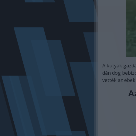
A kutyák gazdái
dán dog bebizo
vették az ebe
Az