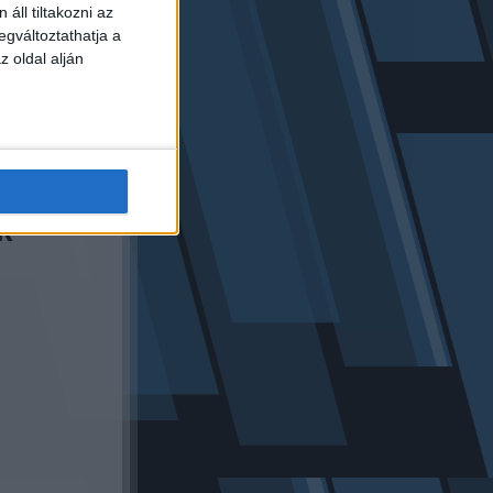
áll tiltakozni az
izonyosodjon
egváltoztathatja a
aja. Ezt Lilly
z oldal alján
ékelte, és
a
k