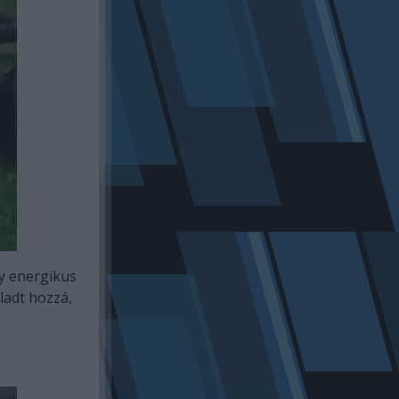
y energikus
ladt hozzá,