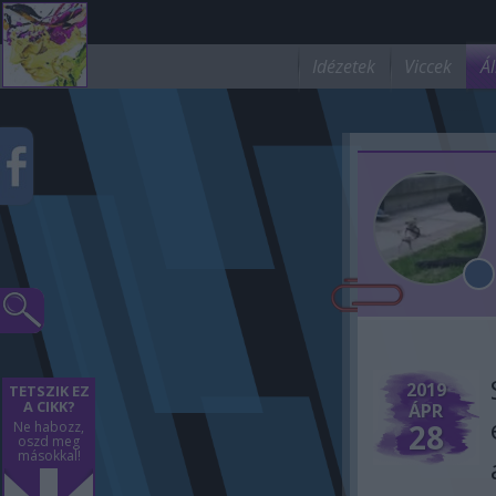
Idézetek
Viccek
Ál
2019
TETSZIK EZ
A CIKK?
ÁPR
28
Ne habozz,
oszd meg
másokkal!