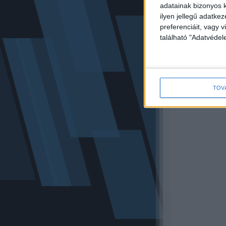
adatainak bizonyos k
ilyen jellegű adatke
preferenciáit, vagy v
található "Adatvéde
TOV