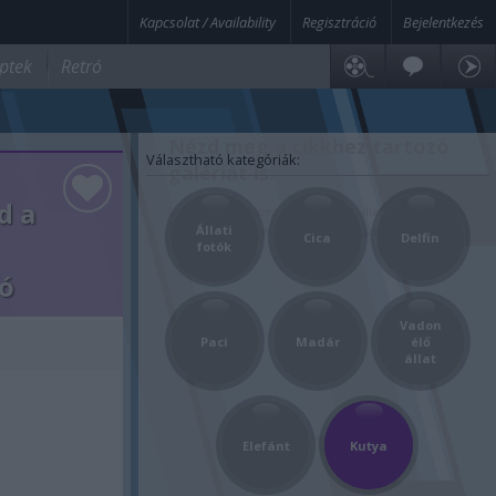
Kapcsolat / Availability
Regisztráció
Bejelentkezés
ptek
Retró
Nézd meg a cikkhez tartozó
Választható kategóriák:
galériát is:
d a
Lapozási lehetőség a képek alatt, illetve a képre történő
Állati
egérkattintással és balra-jobbra húzással lehetséges.
Cica
Delfin
fotók
eó
Vadon
Paci
Madár
élő
állat
Elefánt
Kutya