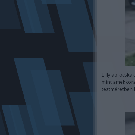
Lilly aprócska
mint amekkora 
testméretben hi