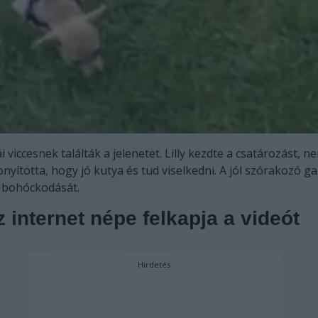
 viccesnek találták a jelenetet. Lilly kezdte a csatározást, n
nyította, hogy jó kutya és tud viselkedni. A jól szórakozó ga
k bohóckodását.
 internet népe felkapja a videót
Hirdetés