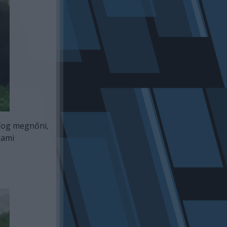
 fog megnőni,
 ami