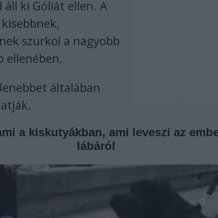
áll ki Góliát ellen. A
 kisebbnek,
ek szurkol a nagyobb
b ellenében.
elenebbet általában
atják.
ami a kiskutyákban, ami leveszi az embe
lábáról