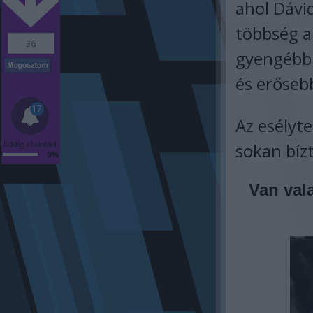
ahol Dávid 
többség a
36
gyengébbn
és erőseb
17
Az esélyt
Eddig olvastad:
sokan bízt
0%
Van val