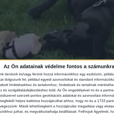
Az Ön adatainak védelme fontos a számunkr
nk tárolunk és/vagy férünk hozzá információkhoz egy eszközön, példáu
t dolgozunk fel, például egyedi azonosítókat és standard információk
abott hirdetésekhez és tartalomhoz, hirdetések és tartalmak méréséhe
ani szeretett volna. Mancsát - amely akkora volt, mint Lilly fe
és szolgáltatásfejlesztéshez küld.
Az Ön engedélyével mi és a partne
ogy jelezze, észrevette a kiskutyát. Ám Lilly ezt úgy értelme
dszerrel szerzett pontos geolokációs adatokat és azonosítási informác
a felvette az eléje dobott kesztyűt. Két lábra ágaskodott, de
megfelelő helyre kattintva hozzájárulhat ahhoz, hogy mi és a 1733 partne
szanyerte egyensúlyát, nekirontott Vegának, aztán cigányker
 végezzünk. Másik lehetőségként a hozzájárulás megadása vagy elutasí
dán.
iókhoz juthat, és megváltoztathatja beállításait.
Felhívjuk figyelmét, 