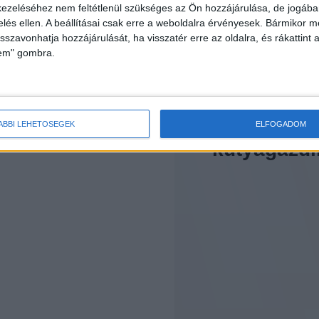
ezeléséhez nem feltétlenül szükséges az Ön hozzájárulása, de jogában 
Vega felállt, hogy megb
zelés ellen. A beállításai csak erre a weboldalra érvényesek. Bármikor m
Hirdetés
róla, Lillynek nem esett b
isszavonhatja hozzájárulását, ha visszatér erre az oldalra, és rákattint a
lem" gombra.
támadó fellépésként érz
újból rohamra indult.
Hogyan
reagáltak 
ÁBBI LEHETŐSÉGEK
ELFOGADOM
kutyagazdi