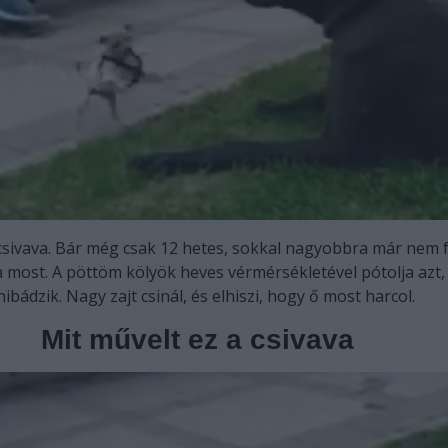
 csivava. Bár még csak 12 hetes, sokkal nagyobbra már nem
most. A pöttöm kölyök heves vérmérsékletével pótolja azt,
bádzik. Nagy zajt csinál, és elhiszi, hogy ő most harcol.
Mit művelt ez a csivava