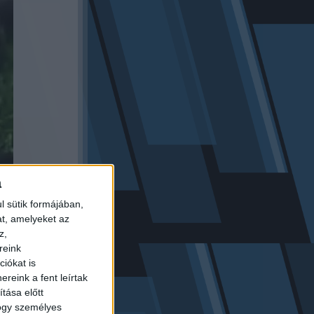
a
l sütik formájában,
at, amelyeket az
z,
je -
reink
zte, hogy a
iókat is
 rögtön fel
reink a fent leírtak
ekezett
tása előtt
hogy személyes