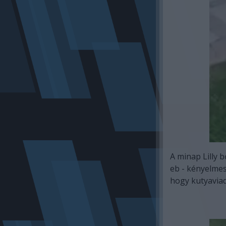
A minap Lilly
eb - kényelmes
hogy kutyavia