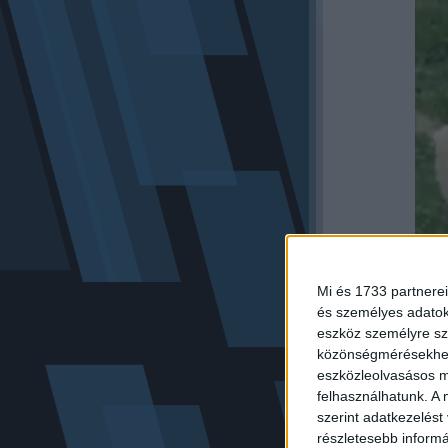
Mi és 1733 partnerei
és személyes adatoka
eszköz személyre sz
Vega csak lazít
közönségmérésekhez 
odanyújtotta, h
eszközleolvasásos mó
nagyobbik kuty
felhasználhatunk. A 
is borult. Vis
szerint adatkezelést
néhányat a jár
részletesebb informác