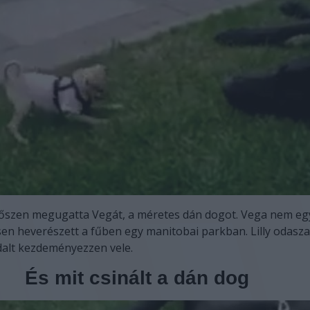
 bőszen megugatta Vegát, a méretes dán dogot. Vega nem eg
en heverészett a fűben egy manitobai parkban. Lilly odasza
dalt kezdeményezzen vele.
És mit csinált a dán dog