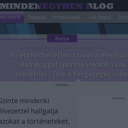
lati sztorik
Tájképek
Kreatív kütyük
Fiúk-lányok
Rece
Kutya
Mindenegyben Blog - 2019. április 28. (vasárnap), 16:09
A rettenthetetlen csivava megküz
dán doggal (persze inkább csak
szeretne) - íme a fergeteges vid
Hirdetés
Szinte mindenki
Hirdetés
élvezettel hallgatja
azokat a történeteket,