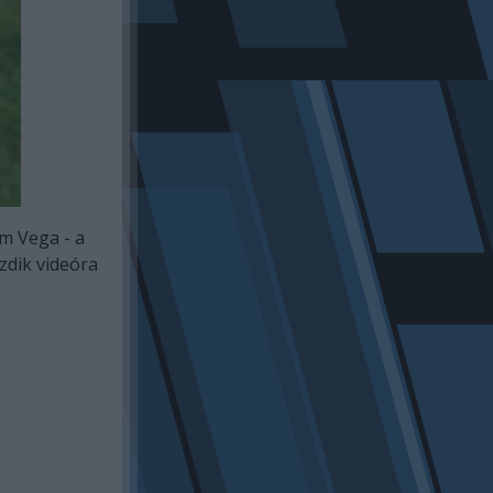
em Vega - a
zdik videóra