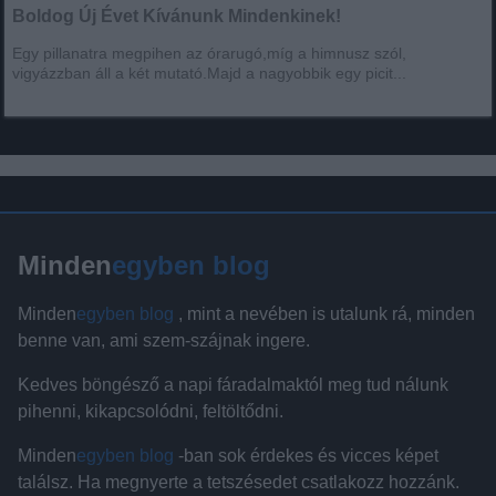
Boldog Új Évet Kívánunk Mindenkinek!
Egy pillanatra megpihen az órarugó,míg a himnusz szól,
vigyázzban áll a két mutató.Majd a nagyobbik egy picit...
Minden
egyben blog
Minden
egyben blog
, mint a nevében is utalunk rá, minden
benne van, ami szem-szájnak ingere.
Kedves böngésző a napi fáradalmaktól meg tud nálunk
pihenni, kikapcsolódni, feltöltődni.
Minden
egyben blog
-ban sok érdekes és vicces képet
találsz. Ha megnyerte a tetszésedet csatlakozz hozzánk.