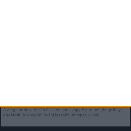
Világ bármely részén élsz, és bárki vagy
Szeretném,hogy légy egy kicsit Boldogabb!
A világ bármely részén élsz, és bárki vagy Szeretném,hogy légy
egy kicsit Boldogabb!Kívánj igazabb ünnepet, kívánj...