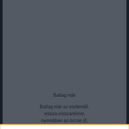
Ballag már
Ballag már az esztendő,
vissza-visszanézve,
nyomában az öccse jő,
vígan fütyörészve.