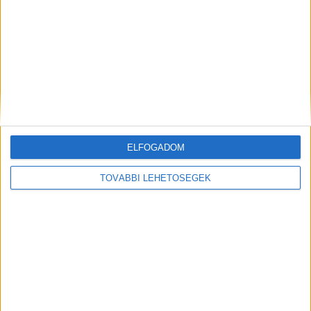
csirkemáj egy nagyon finom és olcsó étel. A mennyiség...
Mindenegyben blog
2017. április 15. (szombat), 08:41
GYURI BÁCSI 89 ÉVES Szabó György 1928. április 15-én
született. A bükki füves emberként ismert Gyurit bácsit szeretettel
köszöntjük születésnapján. Életműve további kiteljesedéséhez jó
ELFOGADOM
egészséget, sok sikert kívánunk!
TOVÁBBI LEHETŐSÉGEK