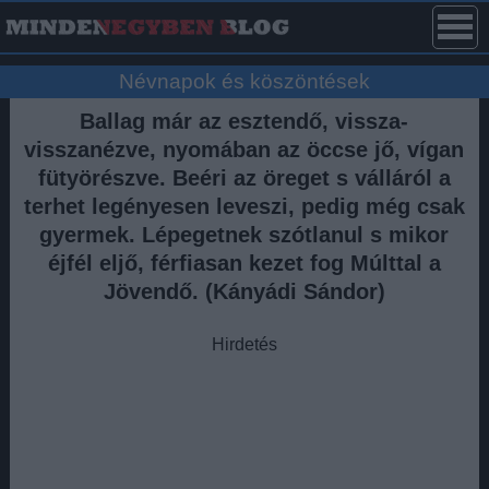
Névnapok és köszöntések
Ballag már az esztendő, vissza-
visszanézve, nyomában az öccse jő, vígan
fütyörészve. Beéri az öreget s válláról a
terhet legényesen leveszi, pedig még csak
gyermek. Lépegetnek szótlanul s mikor
éjfél eljő, férfiasan kezet fog Múlttal a
Jövendő. (Kányádi Sándor)
Hirdetés