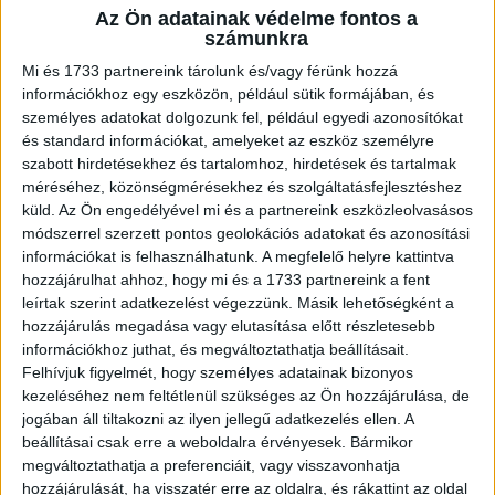
Az Ön adatainak védelme fontos a
számunkra
Beéri az öreget
s válláról a terhet
Mi és 1733 partnereink tárolunk és/vagy férünk hozzá
legényesen leveszi,
információkhoz egy eszközön, például sütik formájában, és
pedig még csak gyermek.
személyes adatokat dolgozunk fel, például egyedi azonosítókat
és standard információkat, amelyeket az eszköz személyre
Lépegetnek szótlanul
szabott hirdetésekhez és tartalomhoz, hirdetések és tartalmak
méréséhez, közönségmérésekhez és szolgáltatásfejlesztéshez
s mikor éjfél eljő,
küld.
Az Ön engedélyével mi és a partnereink eszközleolvasásos
férfiasan kezet fog
módszerrel szerzett pontos geolokációs adatokat és azonosítási
Múlttal a Jövendő.
információkat is felhasználhatunk. A megfelelő helyre kattintva
hozzájárulhat ahhoz, hogy mi és a 1733 partnereink a fent
(Kányádi Sándor)
leírtak szerint adatkezelést végezzünk. Másik lehetőségként a
hozzájárulás megadása vagy elutasítása előtt részletesebb
2016. december 30. (péntek), 23:37
információkhoz juthat, és megváltoztathatja beállításait.
Felhívjuk figyelmét, hogy személyes adatainak bizonyos
Segítsd a munkánkat egy
kezeléséhez nem feltétlenül szükséges az Ön hozzájárulása, de
Facebook megosztással!
jogában áll tiltakozni az ilyen jellegű adatkezelés ellen. A
Megosztáshoz kattints az alábbi
beállításai csak erre a weboldalra érvényesek. Bármikor
gombra:
megváltoztathatja a preferenciáit, vagy visszavonhatja
hozzájárulását, ha visszatér erre az oldalra, és rákattint az oldal