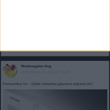
Plasztikai műtétek teljesen ingyen – mutatjuk a
feltételeket! Ki, mikor és milyen műtétre veheti igénybe?
palyazatfigyelo.info
Ingyen plasztikai műtétek – ezekért nem kell fizetni – Ön is jogosult
lehet rá! Vannak olyan plasztikai műtétek,...
Mindenegyben blog
2016. március 16. (szerda), 19:48
Fantasztikus hír – Újabb háztartási gépcsere pályázat jön!