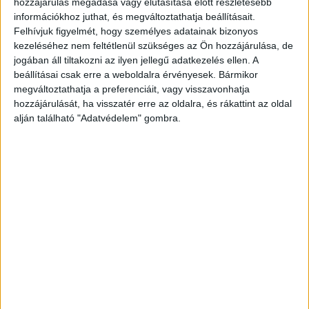
járadék, mezőgazdasági szövetkezeti járadék) részesülő
hozzájárulás megadása vagy elutasítása előtt részletesebb
információkhoz juthat, és megváltoztathatja beállításait.
személy, továbbá meghatalmazottja, törvényes képviselője.
Felhívjuk figyelmét, hogy személyes adatainak bizonyos
Milyen adatokat kell megadni?Az igénylő – az
kezeléséhez nem feltétlenül szükséges az Ön hozzájárulása, de
jogában áll tiltakozni az ilyen jellegű adatkezelés ellen. A
igénybejelentőlap kitöltésével – megadja a természetes
beállításai csak erre a weboldalra érvényesek. Bármikor
személyazonosító adatait, társadalombiztosítási azonosító
megváltoztathatja a preferenciáit, vagy visszavonhatja
jelét, lakó- vagy tartózkodási helyét, elérhetőségét és a
hozzájárulását, ha visszatér erre az oldalra, és rákattint az oldal
magánnyugdíj-pénztári tagságára vonatkozó adatokat, és
alján található "Adatvédelem" gombra.
hozzájárul azok kezeléséhez.
Hirdetés
Milyen iratok szükségesek?
Nincsen kötelezően csatolandó dokumentum.
Milyen költségei vannak az eljárásnak?Az egyszeri segély