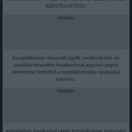
IGÉNYELHETED\./
Hirdetés
Nyugellátásban részesülő ügyfél, rendkívüli élet- és
szociális helyzetére hivatkozással egyszeri segély
kérelemmel fordulhat a nyugdíjbiztosítási igazgatási
szervhez.
Hirdetés
Kérelmében hivatkozhat nehéz körülményeire, egészségi