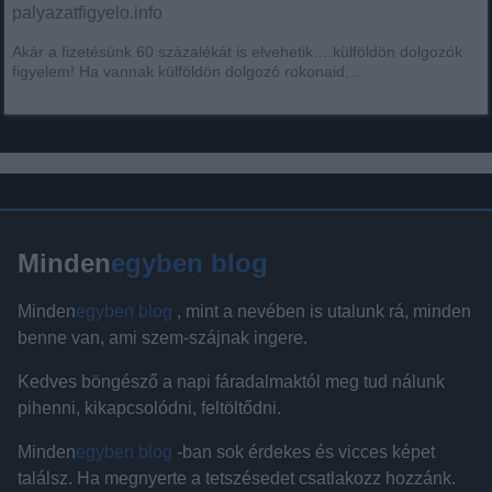
palyazatfigyelo.info
Akár a fizetésünk 60 százalékát is elvehetik….külföldön dolgozók
figyelem! Ha vannak külföldön dolgozó rokonaid,...
Minden
egyben blog
Minden
egyben blog
, mint a nevében is utalunk rá, minden
benne van, ami szem-szájnak ingere.
Kedves böngésző a napi fáradalmaktól meg tud nálunk
pihenni, kikapcsolódni, feltöltődni.
Minden
egyben blog
-ban sok érdekes és vicces képet
találsz. Ha megnyerte a tetszésedet csatlakozz hozzánk.