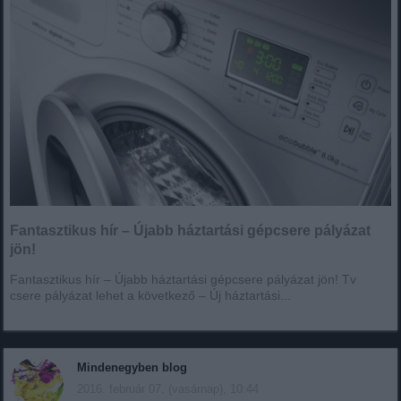
Fantasztikus hír – Újabb háztartási gépcsere pályázat
jön!
Fantasztikus hír – Újabb háztartási gépcsere pályázat jön! Tv
csere pályázat lehet a következő – Új háztartási...
Mindenegyben blog
2016. február 07. (vasárnap), 10:44