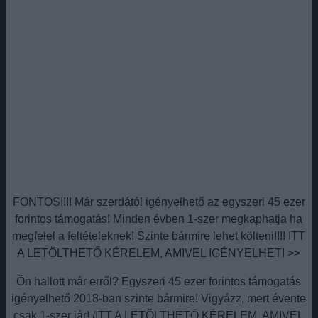
FONTOS!!!! Már szerdától igényelhető az egyszeri 45 ezer
forintos támogatás! Minden évben 1-szer megkaphatja ha
megfelel a feltételeknek! Szinte bármire lehet költeni!!!! ITT
A LETÖLTHETŐ KÉRELEM, AMIVEL IGÉNYELHETI >>
Ön hallott már erről? Egyszeri 45 ezer forintos támogatás
igényelhető 2018-ban szinte bármire! Vigyázz, mert évente
csak 1-szer jár! /ITT A LETÖLTHETŐ KÉRELEM, AMIVEL