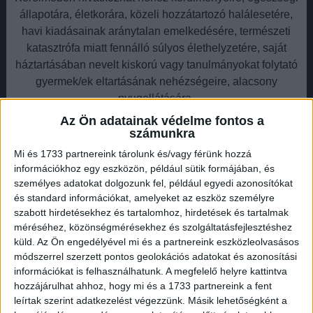
állapotára, életkorára, közeli hozzátartozó halálesetére,
havi kiadásainak aránytalan emelkedésére, természeti
katasztrófa miatt fennálló súlyos élethelyzetére, saját
háztartásában nevelt kiskorú vagy tanulmányokat folytató
gyermek/ek eltartásának nehézségeire, alacsony
nyugellátására.
Az Ön adatainak védelme fontos a
számunkra
Mi és 1733 partnereink tárolunk és/vagy férünk hozzá
információkhoz egy eszközön, például sütik formájában, és
személyes adatokat dolgozunk fel, például egyedi azonosítókat
és standard információkat, amelyeket az eszköz személyre
szabott hirdetésekhez és tartalomhoz, hirdetések és tartalmak
méréséhez, közönségmérésekhez és szolgáltatásfejlesztéshez
küld.
Az Ön engedélyével mi és a partnereink eszközleolvasásos
módszerrel szerzett pontos geolokációs adatokat és azonosítási
Ki jogosult az eljárásra?Öregségi nyugdíjban,
információkat is felhasználhatunk. A megfelelő helyre kattintva
hozzátartozói ellátásban (özvegyi nyugdíj, árvaellátás,
hozzájárulhat ahhoz, hogy mi és a 1733 partnereink a fent
szülői nyugdíj, baleseti hozzátartozói nyugdíj, özvegyi
leírtak szerint adatkezelést végezzünk. Másik lehetőségként a