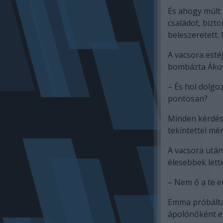
És ahogy múlt 
családot, bizt
beleszeretett.
A vacsora estéj
bombázta Ákos
– És hol dolg
pontosan?
Minden kérdés 
tekintettel mé
A vacsora után
élesebbek lett
– Nem ő a te e
Emma próbálta 
ápolónőként e