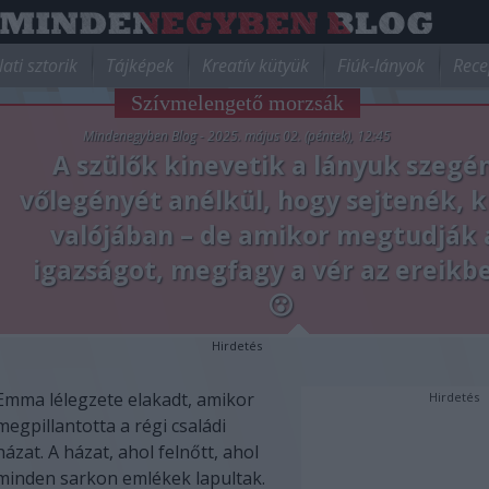
lati sztorik
Tájképek
Kreatív kütyük
Fiúk-lányok
Rece
Szívmelengető morzsák
Mindenegyben Blog - 2025. május 02. (péntek), 12:45
A szülők kinevetik a lányuk szegé
vőlegényét anélkül, hogy sejtenék, ki
valójában – de amikor megtudják 
igazságot, megfagy a vér az ereikbe
😮
Hirdetés
Emma lélegzete elakadt, amikor
Hirdetés
megpillantotta a régi családi
házat. A házat, ahol felnőtt, ahol
minden sarkon emlékek lapultak.