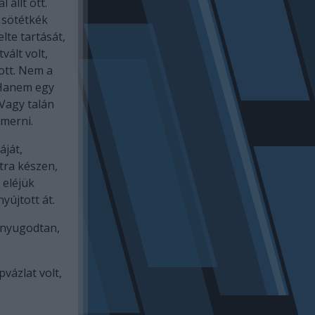
 állt ott.
 sötétkék
elte tartását,
vált volt,
zott. Nem a
. Hanem egy
 Vagy talán
merni.
áját,
tra készen,
 eléjük
nyújtott át.
 nyugodtan,
vázlat volt,