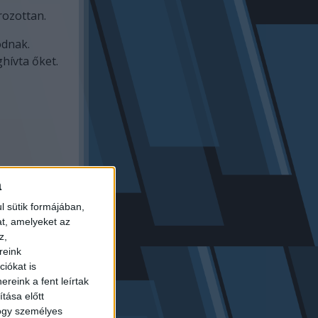
rozottan.
odnak.
hívta őket.
a
 és Ákos
l sütik formájában,
at, amelyeket az
 volt tele.
z,
reink
ott.
iókat is
ével
reink a fent leírtak
tása előtt
eredett az
hogy személyes