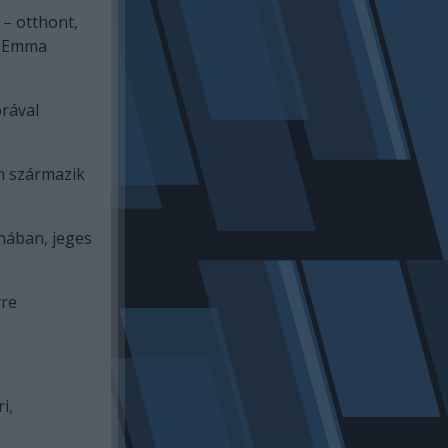
 – otthont,
És Emma
orával
n származik
uhában, jeges
yre
:
i,