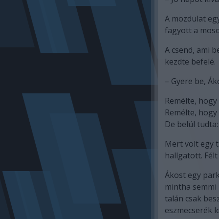
A mozdulat egy
fagyott a mosol
A csend, ami b
kezdte befelé.
– Gyere be, Ák
Remélte, hogy 
Remélte, hogy 
De belül tudta
Mert volt egy t
hallgatott. Félt
Ákost egy park
mintha semmi m
talán csak bes
eszmecserék let