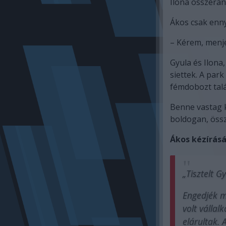
Ilona összerán
Ákos csak enny
– Kérem, menje
Gyula és Ilona,
siettek. A park
fémdobozt talál
Benne vastag 
boldogan, össz
Ákos kézírásá
„Tisztelt G
Engedjék m
volt vállal
elárultak.