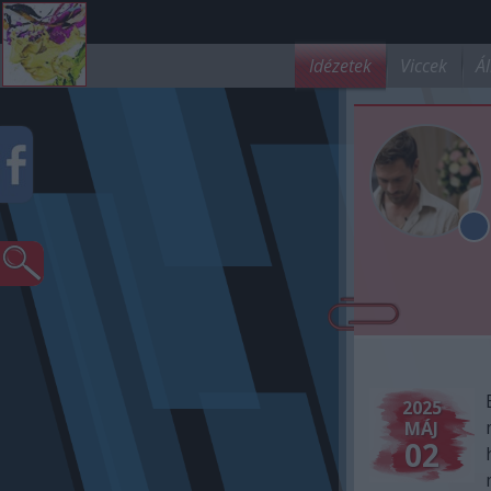
Idézetek
Viccek
Ál
2025
MÁJ
02