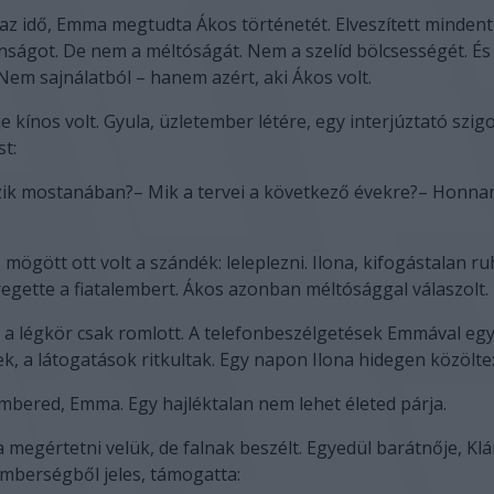
az idő, Emma megtudta Ákos történetét. Elveszített mindent
onságot. De nem a méltóságát. Nem a szelíd bölcsességét. 
 Nem sajnálatból – hanem azért, aki Ákos volt.
e kínos volt. Gyula, üzletember létére, egy interjúztató szig
t:
ozik mostanában?– Mik a tervei a következő évekre?– Honna
mögött ott volt a szándék: leleplezni. Ilona, kifogástalan r
regette a fiatalembert. Ákos azonban méltósággal válaszolt.
 a légkör csak romlott. A telefonbeszélgetések Emmával eg
ek, a látogatások ritkultak. Egy napon Ilona hidegen közölte
mbered, Emma. Egy hajléktalan nem lehet életed párja.
megértetni velük, de falnak beszélt. Egyedül barátnője, Klár
mberségből jeles, támogatta: