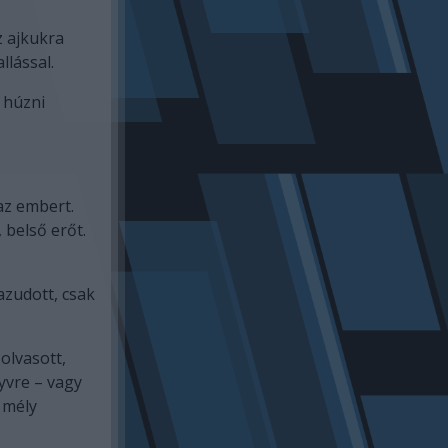
z ajkukra
llással.
 húzni
az embert.
 belső erőt.
azudott, csak
olvasott,
yvre – vagy
 mély