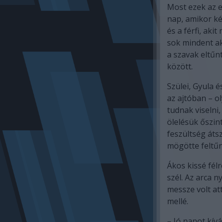
Most ezek az e
nap, amikor két
és a férfi, aki
sok mindent ak
a szavak eltűnt
között.
Szülei, Gyula 
az ajtóban – o
tudnak viselni, 
ölelésük őszint
feszültség áts
mögötte feltűn
Ákos kissé félr
szél. Az arca n
messze volt att
mellé.
– Jó napot kív