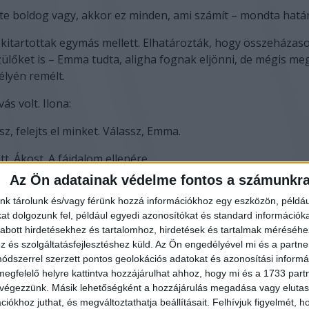
 te boldog vagy, akkor ez minden, ami számít – mondta hatá
itartottak egymás mellett. Elhatározták, hogy összeházas
ülőket is – Emma tudta, aligha fognak eljönni, de mégis meg
élyén remélt.
ás volt. Ilona:
z, felejts el minket. Válassz, Emma.
t. Ákost. A fájdalom ellenére.
Az Ön adatainak védelme fontos a számunkr
en folytatódik – a következő részben a szülők döbbenetéről
nk tárolunk és/vagy férünk hozzá információkhoz egy eszközön, példáu
leződéséről olvashatsz.
t dolgozunk fel, például egyedi azonosítókat és standard információk
nap – Emma és Ákos esküvőjének napja. A légkör feszültséggel
abott hirdetésekhez és tartalomhoz, hirdetések és tartalmak méréséhe
és szolgáltatásfejlesztéshez küld.
Az Ön engedélyével mi és a partne
t, de szívében ott bujkált a fájdalom: a szülei nem lesznek 
dszerrel szerzett pontos geolokációs adatokat és azonosítási informác
erény volt, de ízléses, Klári és néhány közeli barát segítség
megfelelő helyre kattintva hozzájárulhat ahhoz, hogy mi és a 1733 partne
 végezzünk. Másik lehetőségként a hozzájárulás megadása vagy elutasí
rt, ahol az esküvő zajlott, virágba borult, a tavasz illata kev
iókhoz juthat, és megváltoztathatja beállításait.
Felhívjuk figyelmét, 
mmal.