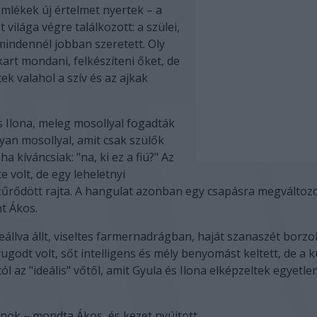
mlékek új értelmet nyertek – a
 világa végre találkozott: a szülei,
t mindennél jobban szeretett. Oly
art mondani, felkészíteni őket, de
ek valahol a szív és az ajkak
és Ilona, meleg mosollyal fogadták
lyan mosollyal, amit csak szülők
ha kíváncsiak: "na, ki ez a fiú?" Az
e volt, de egy leheletnyi
zűrődött rajta. A hangulat azonban egy csapásra megváltozo
t Ákos.
eállva állt, viseltes farmernadrágban, haját szanaszét borzol
yugodt volt, sőt intelligens és mély benyomást keltett, de a k
ól az "ideális" vőtől, amit Gyula és Ilona elképzeltek egyetle
ánok – mondta Ákos, és kezet nyújtott.