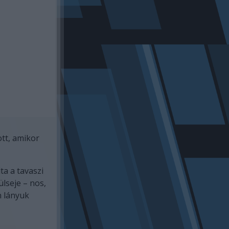
tt, amikor
ta a tavaszi
ülseje – nos,
n lányuk