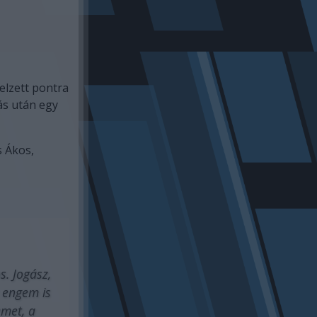
jelzett pontra
sás után egy
 Ákos,
. Jogász,
: engem is
emet, a