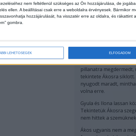
ezeléséhez nem feltétlenül szükséges az Ön hozzájárulása, de jogában 
zelés ellen. A beállításai csak erre a weboldalra érvényesek. Bármikor m
t valami teljesen váratlan.
isszavonhatja hozzájárulását, ha visszatér erre az oldalra, és rákattint a
lem" gombra.
lőtt pár perccel egy ismerős hangokkal teli zümmögés futott
apu kinyílt.
Ilona és Gyula
megérkeztek.
[ ]
Hirdetés
ÁBBI LEHETŐSÉGEK
ELFOGADOM
Csend lett. A jelenlétük 
vendégeket – és Emmát i
pillanatra megdermedt,
tekintete Ákosra siklott. 
nyugodt maradt, mintha
volna erre.
Gyula és Ilona lassan kö
Tekintetük Ákosra szeg
nem hittek a szemüknek
Ákos ugyanis nem a me