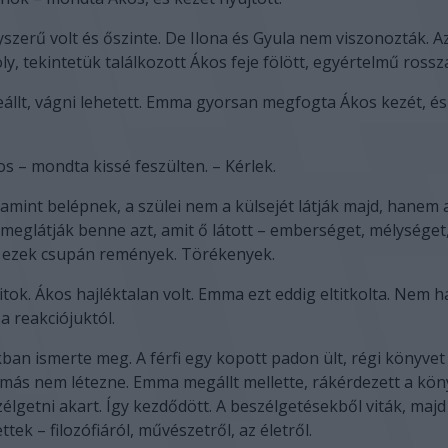
szerű volt és őszinte. De Ilona és Gyula nem viszonozták. A
y, tekintetük találkozott Ákos feje fölött, egyértelmű rossza
eállt, vágni lehetett. Emma gyorsan megfogta Ákos kezét, és
os – mondta kissé feszülten. – Kérlek.
amint belépnek, a szülei nem a külsejét látják majd, hanem 
meglátják benne azt, amit ő látott – emberséget, mélységet,
: ezek csupán remények. Törékenyek.
itok. Ákos hajléktalan volt. Emma ezt eddig eltitkolta. Nem h
 a reakciójuktól.
ban ismerte meg. A férfi egy kopott padon ült, régi könyvet 
ás nem létezne. Emma megállt mellette, rákérdezett a kön
zélgetni akart. Így kezdődött. A beszélgetésekből viták, majd
tek – filozófiáról, művészetről, az életről.