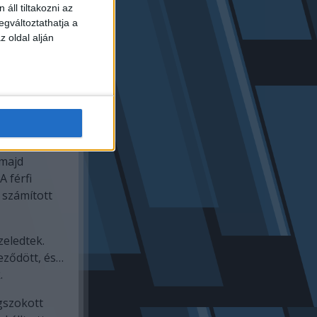
áll tiltakozni az
egváltoztathatja a
z oldal alján
 végig a
letaglózta a
s. Egy
 majd
A férfi
 számított
zeledtek.
eződött, és…
.
gszokott