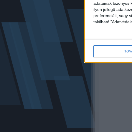
adatainak bizonyos k
ilyen jellegű adatke
És akkor történ
preferenciáit, vagy v
található "Adatvéde
A szertartás e
násznépen. A k
TOV