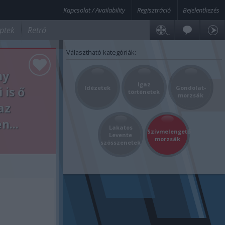
Kapcsolat / Availability
Regisztráció
Bejelentkezés
ptek
Retró
Választható kategóriák:
ny
Igaz
 is ő
Idézetek
Gondolat-
történetek
morzsák
az
n...
Lakatos
Szívmelengető
Levente
morzsák
szösszenetek