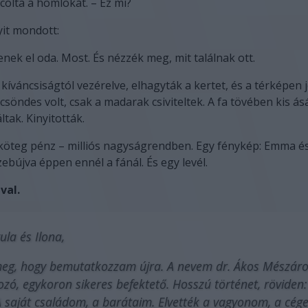
colta a homlokát. – Ez mi?
it mondott:
nek el oda. Most. És nézzék meg, mit találnak ott.
 kíváncsiságtól vezérelve, elhagyták a kertet, és a térképen 
 csöndes volt, csak a madarak csiviteltek. A fa tövében kis á
tak. Kinyitották.
köteg pénz – milliós nagyságrendben. Egy fénykép: Emma és
ebújva éppen ennél a fánál. És egy levél.
val.
yula és Ilona,
eg, hogy bemutatkozzam újra. A nevem dr. Ákos Mészáros
kozó, egykoron sikeres befektető. Hosszú történet, röviden
 A saját családom, a barátaim. Elvették a vagyonom, a cég