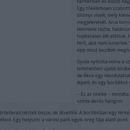
farmerban és kócos hajjal
Egy tökéletesen szabott
öltönyt viselt, mely kiem
megjelenését. Arca borot
tekintete tiszta, határo
hajléktalan állt előttük
férfi, akit nem ismertek.
épp most kezdtek megis
Gyula nyitotta volna a sz
feltehetően újabb bírála
de Ákos egy mozdulattal
lépett, és egy borítékot 
– Ez az önöké – mondta
szinte derűs hangon.
értetlenül néztek össze, de átvették. A borítékban egy térkép
ében. Egy helyszín: a városi park egyik öreg fája alatti pont.