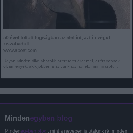
50 évet töltött fogságban az elefánt, aztán végül
kiszabadult
www.apost.com
Ugyan minden állat abszolút szeretetet érdemel, azért vannak
olyan lények, akik jobban a szívünkhöz nőnek, mint mások....
Minden
egyben blog
Minden
egyben blog
, mint a nevében is utalunk rá, minden