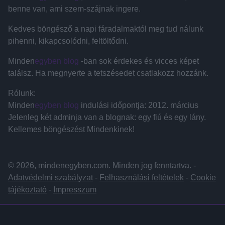
benne van, ami szem-szájnak ingere.
Kedves böngésző a napi fáradalmaktól meg tud nálunk
pihenni, kikapcsolódni, feltöltődni.
Minden
egyben blog
-ban sok érdekes és vicces képet
találsz. Ha megnyerte a tetszésedet csatlakozz hozzánk.
Rólunk:
Minden
egyben blog
indulási időpontja: 2012. március
Jelenleg két adminja van a blognak: egy fiú és egy lány.
Kellemes böngészést Mindenkinek!
© 2026, mindenegyben.com. Minden jog fenntartva. -
Adatvédelmi szabályzat
-
Felhasználási feltételek
-
Cookie
tájékoztató
-
Impresszum
Hirdetés