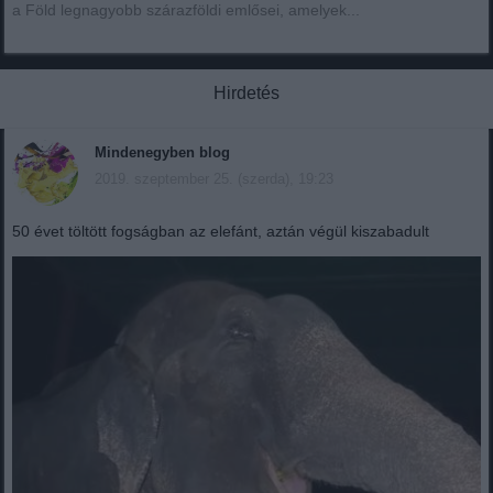
a Föld legnagyobb szárazföldi emlősei, amelyek...
Hirdetés
Mindenegyben blog
2019. szeptember 25. (szerda), 19:23
50 évet töltött fogságban az elefánt, aztán végül kiszabadult