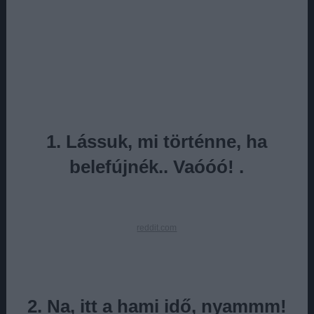
1. Lássuk, mi történne, ha
belefújnék.. Vaóóó! .
reddit.com
2. Na, itt a hami idő, nyammm!