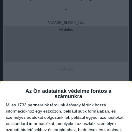
.
/\[IMAGE_BLOCK_1\]\./
Hirdetés
reddit.com
Az Ön adatainak védelme fontos a
3. Tekerődj le, tekerődj le, naaaa!
számunkra
Mi és 1733 partnereink tárolunk és/vagy férünk hozzá
információkhoz egy eszközön, például sütik formájában, és
.
személyes adatokat dolgozunk fel, például egyedi azonosítókat
és standard információkat, amelyeket az eszköz személyre
szabott hirdetésekhez és tartalomhoz, hirdetések és tartalmak