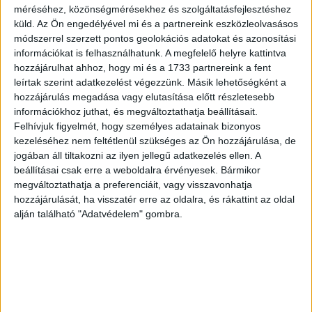
méréséhez, közönségmérésekhez és szolgáltatásfejlesztéshez
Hirdetés
küld.
Az Ön engedélyével mi és a partnereink eszközleolvasásos
módszerrel szerzett pontos geolokációs adatokat és azonosítási
információkat is felhasználhatunk. A megfelelő helyre kattintva
hozzájárulhat ahhoz, hogy mi és a 1733 partnereink a fent
leírtak szerint adatkezelést végezzünk. Másik lehetőségként a
hozzájárulás megadása vagy elutasítása előtt részletesebb
reddit.com
információkhoz juthat, és megváltoztathatja beállításait.
Felhívjuk figyelmét, hogy személyes adatainak bizonyos
kezeléséhez nem feltétlenül szükséges az Ön hozzájárulása, de
jogában áll tiltakozni az ilyen jellegű adatkezelés ellen. A
beállításai csak erre a weboldalra érvényesek. Bármikor
4. Nézd Anya, én is tudom ezt!
megváltoztathatja a preferenciáit, vagy visszavonhatja
hozzájárulását, ha visszatér erre az oldalra, és rákattint az oldal
Látod??
alján található "Adatvédelem" gombra.
.
i.imgur.com