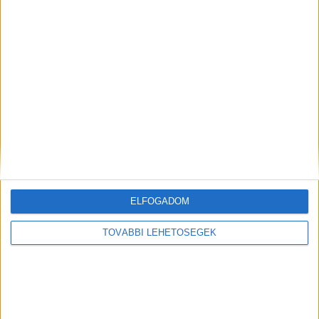
ELFOGADOM
TOVÁBBI LEHETŐSÉGEK
Mindenegyben blog