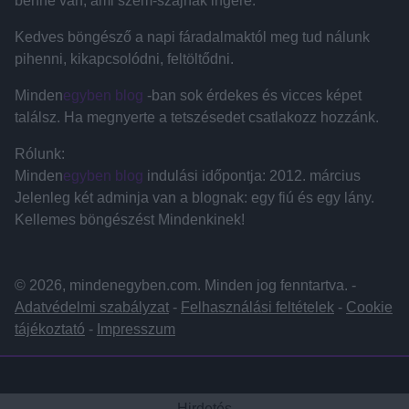
benne van, ami szem-szájnak ingere.
Kedves böngésző a napi fáradalmaktól meg tud nálunk
pihenni, kikapcsolódni, feltöltődni.
Minden
egyben blog
-ban sok érdekes és vicces képet
találsz. Ha megnyerte a tetszésedet csatlakozz hozzánk.
Rólunk:
Minden
egyben blog
indulási időpontja: 2012. március
Jelenleg két adminja van a blognak: egy fiú és egy lány.
Kellemes böngészést Mindenkinek!
© 2026, mindenegyben.com. Minden jog fenntartva. -
Adatvédelmi szabályzat
-
Felhasználási feltételek
-
Cookie
tájékoztató
-
Impresszum
Hirdetés
Hirdetés