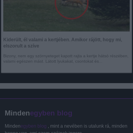
Kiderült, él valami a kertjében. Amikor rájött, hogy mi,
elszorult a szíve
Bizony, nem egy szörnyeteget kapott rajta a kertje hátsó részében,
valami egészen mást. Látott lyukakat, csontokat és...
Minden
egyben blog
Minden
egyben blog
, mint a nevében is utalunk rá, minden