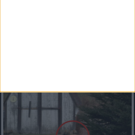
A szomszéd volt a bűnös a víz eltűnésében. De micsoda
szomszéd! Öntözni szeretett volna az összegyűjtött esővízzel a...
Mindenegyben blog
2014. április 22. (kedd), 11:08
Kiderült, él valami a kertjében. Amikor rájött, hogy mi, elszorult a
szíve