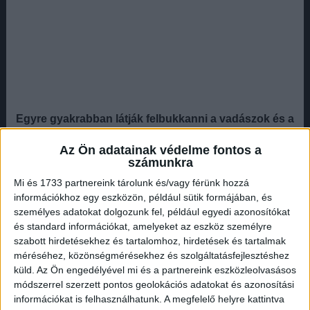
Egyre gyakrabban látják felbukkanni a vadászok és a
természetjárók a ritka, hófehér színű őzet, Barcs
Az Ön adatainak védelme fontos a
közelében. A sok barna patás között, szinte lehetetlen
számunkra
nem észrevenni a gyönyörű hófehér színű állatot.
Mi és 1733 partnereink tárolunk és/vagy férünk hozzá
– Szinte minden esztendőben beszámolnak a
információkhoz egy eszközön, például sütik formájában, és
személyes adatokat dolgozunk fel, például egyedi azonosítókat
vadászlapokban egy-egy fehér színű egyedről, de
és standard információkat, amelyeket az eszköz személyre
hazánkban nem túl gyakori – mondta
Sugár
szabott hirdetésekhez és tartalomhoz, hirdetések és tartalmak
László
vadbiológus. /A professzor hozzátette\: az ilyen
méréséhez, közönségmérésekhez és szolgáltatásfejlesztéshez
egyedeknél pigmenthiány lép fel, úgynevezett flavizmus,
küld.
Az Ön engedélyével mi és a partnereink eszközleolvasásos
ilyenkor a szemük barna színű\./
módszerrel szerzett pontos geolokációs adatokat és azonosítási
információkat is felhasználhatunk. A megfelelő helyre kattintva
Hirdetés