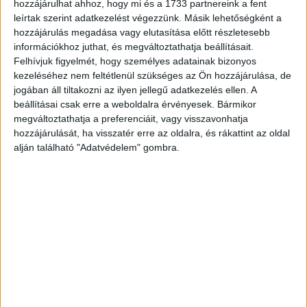
hozzájárulhat ahhoz, hogy mi és a 1733 partnereink a fent
leírtak szerint adatkezelést végezzünk. Másik lehetőségként a
hozzájárulás megadása vagy elutasítása előtt részletesebb
információkhoz juthat, és megváltoztathatja beállításait.
Felhívjuk figyelmét, hogy személyes adatainak bizonyos
kezeléséhez nem feltétlenül szükséges az Ön hozzájárulása, de
Albínó egyedeknél viszont a köröm, az orr előtti szőrtelen
jogában áll tiltakozni az ilyen jellegű adatkezelés ellen. A
rész rózsaszín, a szem pedig piros.
beállításai csak erre a weboldalra érvényesek. Bármikor
Hirdetés
megváltoztathatja a preferenciáit, vagy visszavonhatja
hozzájárulását, ha visszatér erre az oldalra, és rákattint az oldal
alján található "Adatvédelem" gombra.
– Az 1970-es években Miskolcon tíz egyéves őzbakból
mindössze egyetlen fehér volt, s annak a fején húszforintos
nagyságú barna szőrzet volt látható. A pigmentált egyedek
ugyanannyi ideig élnek, mint barna társaik. Ha nem
domináns a gén, akkor viszont az állat utódai nem lesznek