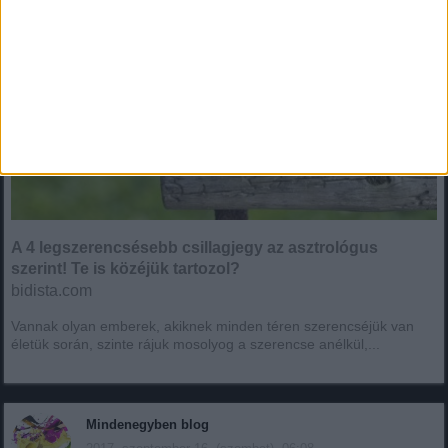
A 4 legszerencsésebb csillagjegy az asztrológus
szerint! Te is közéjük tartozol?
bidista.com
Vannak olyan emberek, akiknek minden téren szerencséjük van
életük során, szinte rájuk mosolyog a szerencse anélkül,...
Mindenegyben blog