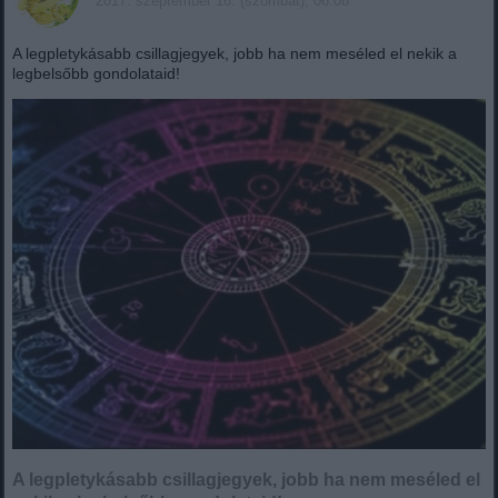
2017. szeptember 16. (szombat), 06:08
A legpletykásabb csillagjegyek, jobb ha nem meséled el nekik a
legbelsőbb gondolataid!
A legpletykásabb csillagjegyek, jobb ha nem meséled el