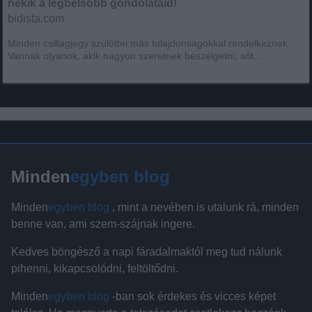
nekik a legbelsőbb gondolataid!
bidista.com
Minden csillagjegy szülöttei más tulajdonságokkal rendelkeznek.
Vannak olyanok, akik nagyon szeretnek beszélgetni, sőt...
Minden
egyben blog
Minden
egyben blog
, mint a nevében is utalunk rá, minden
benne van, ami szem-szájnak ingere.
Kedves böngésző a napi fáradalmaktól meg tud nálunk
pihenni, kikapcsolódni, feltöltődni.
Minden
egyben blog
-ban sok érdekes és vicces képet