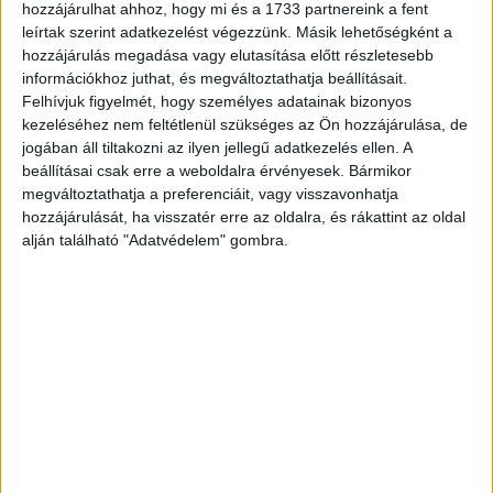
hozzájárulhat ahhoz, hogy mi és a 1733 partnereink a fent
mondta az atv.hunak, hogy november elején lehet
leírtak szerint adatkezelést végezzünk. Másik lehetőségként a
megegyezés a minimálbérről és a garantált bérminimumról
hozzájárulás megadása vagy elutasítása előtt részletesebb
Az államtitkár arról is
itt írtunk korábban
.
információkhoz juthat, és megváltoztathatja beállításait.
beszámolt, hogy volt olyan javaslat,
Felhívjuk figyelmét, hogy személyes adatainak bizonyos
kezeléséhez nem feltétlenül szükséges az Ön hozzájárulása, de
ami a decemberi egyszeri 100 ezer
jogában áll tiltakozni az ilyen jellegű adatkezelés ellen. A
forintos kifizetésről szólt. “De nem
beállításai csak erre a weboldalra érvényesek. Bármikor
biztos, hogy ez a legjobb megoldás
megváltoztathatja a preferenciáit, vagy visszavonhatja
a probléma kezelésére” - mondta.
hozzájárulását, ha visszatér erre az oldalra, és rákattint az oldal
alján található "Adatvédelem" gombra.
Most egy olyan ajánlat van a kormány asztalán
a munkaadók és a munkavállalók részéről, hogy
nézzük meg, előre tudjuk-e hozni december 1-
rea két bérelem, a megemelt minimálbér és
garantált bérminimum kifizetését
- jelentette be Czomba Sándor. “Ezzel a leghátrányosabb
helyzetűeket tudnánk kompenzálni már 2023-ban.
Hirdetés