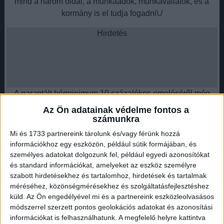
mind a három oldal, a munkaadók, munkavállalók, és a
kormány is el tudja fogadni\./
Hirdetés
A garantált bérminimum 10 százalékos emeléséről még
vannak viták, a munkáltatók kicsit kevesebbet, a
Az Ön adatainak védelme fontos a
munkavállalók pedig kicsit többet szeretnének.
számunkra
Hirdetés
Mi és 1733 partnereink tárolunk és/vagy férünk hozzá
információkhoz egy eszközön, például sütik formájában, és
személyes adatokat dolgozunk fel, például egyedi azonosítókat
és standard információkat, amelyeket az eszköz személyre
szabott hirdetésekhez és tartalomhoz, hirdetések és tartalmak
méréséhez, közönségmérésekhez és szolgáltatásfejlesztéshez
De a megoldás e körül van - mondta Czomba Sándor az
küld.
Az Ön engedélyével mi és a partnereink eszközleolvasásos
M1-en kedden.
módszerrel szerzett pontos geolokációs adatokat és azonosítási
információkat is felhasználhatunk. A megfelelő helyre kattintva
Arról, hogy Nagy Márton gazdaságfejlesztési miniszter azt