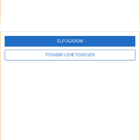
ELFOGADOM
TOVÁBBI LEHETŐSÉGEK
Komoly változást hoz a mai nap! Kos - Bika - Ikrek-Rák-
Oroszlán-Szűz-Mérleg-Skorpió-Nyilas-Bak - Vízöntő -
Halak figyelem!Hatalmas változást hoz a mai nap!Mai
horoszkóp (PÉNTEK))
Pénteki horoszkóp – 2026. augusztus 7.Kos-A reggeli rohanásban
könnyen otthon maradhat valami fontos, ezért indulás...
Hirdetés
Mindenegyben blog