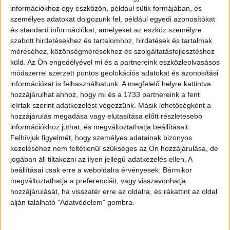
információkhoz egy eszközön, például sütik formájában, és
Kórház:
személyes adatokat dolgozunk fel, például egyedi azonosítókat
és standard információkat, amelyeket az eszköz személyre
Nem ez az egyetlen egészségügyi intézmény, hol hasonló
szabott hirdetésekhez és tartalomhoz, hirdetések és tartalmak
szabályozást vezettek be a fővárosban.
méréséhez, közönségmérésekhez és szolgáltatásfejlesztéshez
küld.
Az Ön engedélyével mi és a partnereink eszközleolvasásos
Hirdetés
módszerrel szerzett pontos geolokációs adatokat és azonosítási
információkat is felhasználhatunk. A megfelelő helyre kattintva
hozzájárulhat ahhoz, hogy mi és a 1733 partnereink a fent
leírtak szerint adatkezelést végezzünk. Másik lehetőségként a
hozzájárulás megadása vagy elutasítása előtt részletesebb
információkhoz juthat, és megváltoztathatja beállításait.
A
Budapesti Jahn Ferenc Dél-pesti Kórház
és
Felhívjuk figyelmét, hogy személyes adatainak bizonyos
Rendelőintézet október 18-tól szintén
kötelezővé tette a
kezeléséhez nem feltétlenül szükséges az Ön hozzájárulása, de
maszkviselést
a betegeknek, kísérőknek, látogatóknak is,
jogában áll tiltakozni az ilyen jellegű adatkezelés ellen. A
írja a
444.hu
.
beállításai csak erre a weboldalra érvényesek. Bármikor
megváltoztathatja a preferenciáit, vagy visszavonhatja
„Kérjük a tisztelt vizsgálatra érkező betegeinket és
hozzájárulását, ha visszatér erre az oldalra, és rákattint az oldal
kísérőiket, valamint a látogatókat, hogy a biztonságos és
alján található "Adatvédelem" gombra.
folyamatos betegellátás biztosítása, valamint
az
intézményünkben fekvő betegeink érdekében