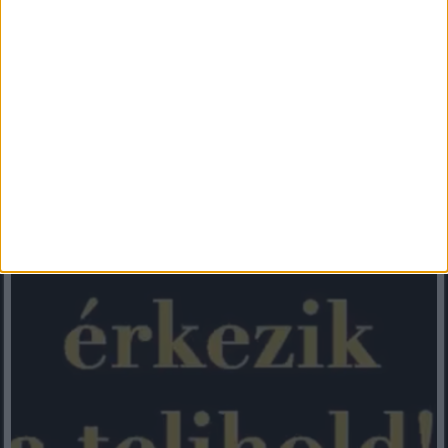
Mindenegyben blog
2026. július 30. (csütörtök), 20:57
CSÜTÖRTÖKI Telihold? – ilyen pozitív változásokat hoz az
életedbe – Kosok, Bikák, Ikrek,Rák ,oroszlán,szűz ,Mérleg –
skorpió-nyilas -bak-vízöntő-halak figyelem! A cikk a
hozzászólásoknál olvasható