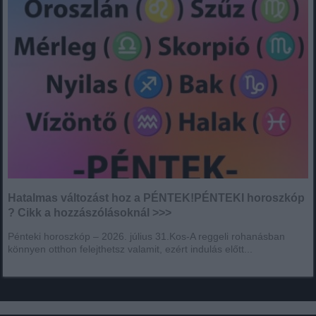
Hatalmas változást hoz a PÉNTEK!PÉNTEKI horoszkóp
? Cikk a hozzászólásoknál >>>
Pénteki horoszkóp – 2026. július 31.Kos-A reggeli rohanásban
könnyen otthon felejthetsz valamit, ezért indulás előtt...