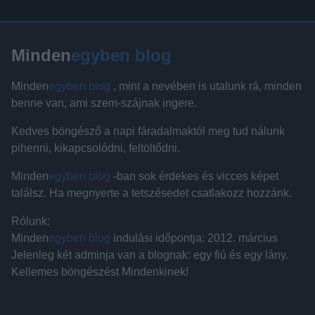
Minden
egyben blog
Minden
egyben blog
, mint a nevében is utalunk rá, minden
benne van, ami szem-szájnak ingere.
Kedves böngésző a napi fáradalmaktól meg tud nálunk
pihenni, kikapcsolódni, feltöltődni.
Minden
egyben blog
-ban sok érdekes és vicces képet
találsz. Ha megnyerte a tetszésedet csatlakozz hozzánk.
Rólunk:
Minden
egyben blog
indulási időpontja: 2012. március
Jelenleg két adminja van a blognak: egy fiú és egy lány.
Kellemes böngészést Mindenkinek!