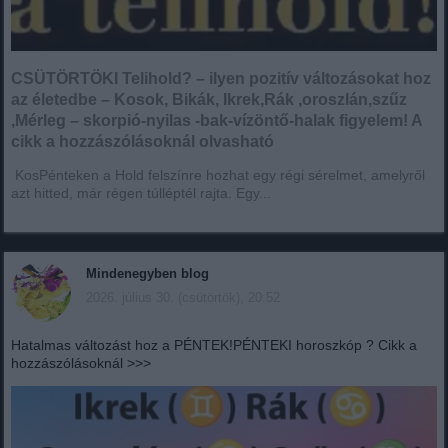
CSÜTÖRTÖKI Telihold? – ilyen pozitív változásokat hoz
az életedbe – Kosok, Bikák, Ikrek,Rák ,oroszlán,szűz
,Mérleg – skorpió-nyilas -bak-vízöntő-halak figyelem! A
cikk a hozzászólásoknál olvasható
KosPénteken a Hold felszínre hozhat egy régi sérelmet, amelyről
azt hitted, már régen túlléptél rajta. Egy...
Mindenegyben blog
2026. július 30. (csütörtök), 20:52
Hatalmas változást hoz a PÉNTEK!PÉNTEKI horoszkóp ? Cikk a
hozzászólásoknál >>>