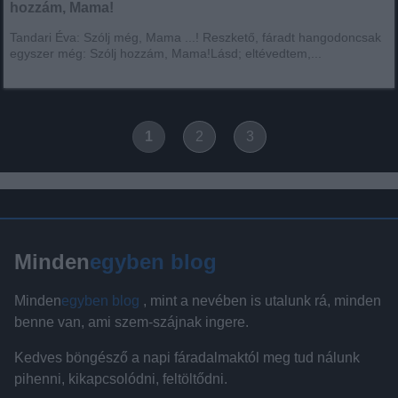
hozzám, Mama!
Tandari Éva: Szólj még, Mama ...! Reszkető, fáradt hangodoncsak
egyszer még: Szólj hozzám, Mama!Lásd; eltévedtem,...
1
2
3
Minden
egyben blog
Minden
egyben blog
, mint a nevében is utalunk rá, minden
benne van, ami szem-szájnak ingere.
Kedves böngésző a napi fáradalmaktól meg tud nálunk
pihenni, kikapcsolódni, feltöltődni.