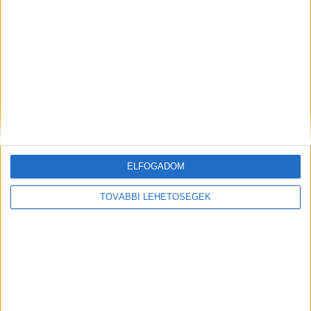
ELFOGADOM
Ördöglepény ilyen istenit még soha nem ettél módra :D
Ördöglepény, nagyon finom!A megtisztított nyers burgonyát
TOVÁBBI LEHETŐSÉGEK
lereszeljük. Hozzáadjuk a tojást, a lisztet, a tejet, a...
Mindenegyben blog
2017. május 06. (szombat), 07:32