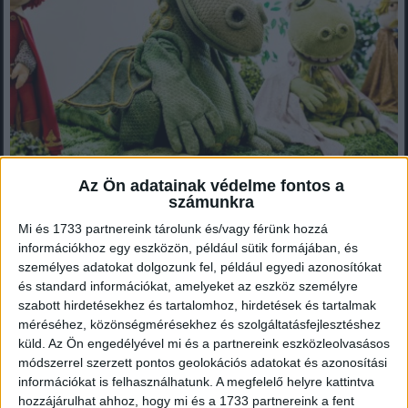
Az Ön adatainak védelme fontos a
Kovács Klára: Én voltam Süsü jobb keze
számunkra
Mi és 1733 partnereink tárolunk és/vagy férünk hozzá
Picur hangja a Pom pom meséiből, Süsü sárkány kezének
mozgatója, és persze a főszerepek: Mókus Marci, Sün Soma,
információkhoz egy eszközön, például sütik formájában, és
Cini...
személyes adatokat dolgozunk fel, például egyedi azonosítókat
és standard információkat, amelyeket az eszköz személyre
szabott hirdetésekhez és tartalomhoz, hirdetések és tartalmak
méréséhez, közönségmérésekhez és szolgáltatásfejlesztéshez
Mindenegyben blog
küld.
Az Ön engedélyével mi és a partnereink eszközleolvasásos
2017. augusztus 27. (vasárnap), 07:26
módszerrel szerzett pontos geolokációs adatokat és azonosítási
információkat is felhasználhatunk. A megfelelő helyre kattintva
hozzájárulhat ahhoz, hogy mi és a 1733 partnereink a fent
Annak idején a nagyszüleim szerencsések voltak, mert ilyen