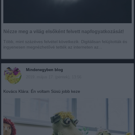
Nézze meg a világ elsőként felvett napfogyatkozását!
Több, mint százéves felvétel következik. Digitálisan felújították és
ingyenesen megnézhetővé tették az interneten az...
Mindenegyben blog
2019. május 17. (péntek), 13:56
Kovács Klára: Én voltam Süsü jobb keze