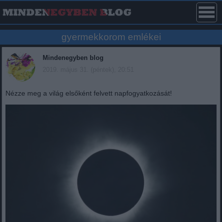
gyermekkorom emlékei
Mindenegyben blog
2019. május 31. (péntek), 20:51
Nézze meg a világ elsőként felvett napfogyatkozását!