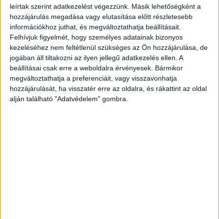
csodálatos cserépkályha adta a meleg és hú de még milyen jó
leírtak szerint adatkezelést végezzünk. Másik lehetőségként a
meleget csinált a hideg téli időben. Emlékszem a cicák is mindig ott
hozzájárulás megadása vagy elutasítása előtt részletesebb
sündörögtek a cserépkályha körül, úgy látszik télen nem volt elég a
információkhoz juthat, és megváltoztathatja beállításait.
bundájuk.
Felhívjuk figyelmét, hogy személyes adatainak bizonyos
kezeléséhez nem feltétlenül szükséges az Ön hozzájárulása, de
jogában áll tiltakozni az ilyen jellegű adatkezelés ellen. A
beállításai csak erre a weboldalra érvényesek. Bármikor
megváltoztathatja a preferenciáit, vagy visszavonhatja
hozzájárulását, ha visszatér erre az oldalra, és rákattint az oldal
alján található "Adatvédelem" gombra.
Annak idején a nagyszüleim szerencsések voltak, mert