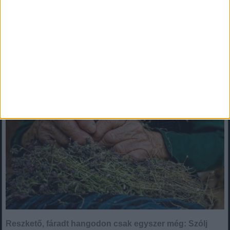
2017. május 03. (szerda), 08:01
Reszkető, fáradt hangodon csak egyszer még: Szólj hozzám,
Mama!
Reszkető, fáradt hangodon csak egyszer még: Szólj