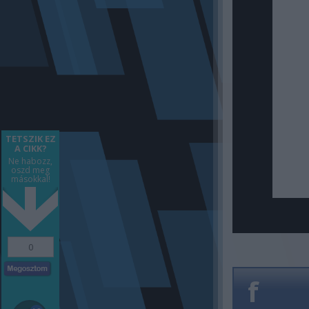
TETSZIK EZ
A CIKK?
Ne habozz,
oszd meg
másokkal!
0
f