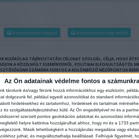
Kinyomtatom képpel
Kinyomtatom kép nélkül
IKK KIZÁRÓLAG TÁJÉKOZTATÁSI CÉLOKAT SZOLGÁL, CÉLJA, HOGY ÁT
 ADJON A KÖZELMÚLT ESEMÉNYEIRŐL, POLITIKAI ELFOGULTSÁGTÓL M
ESZTŐSÉGÜNK SZÁMÁRA FONTOS A KÜLÖNBÖZŐ NÉZŐPONTOK BEM
ÉNYEK HŰSÉGES KÖZVETÍTÉSE. KIEMELJÜK, HOGY A CIKK NEM HORDOZ
Az Ön adatainak védelme fontos a számunkr
KAI CÉLZATOT, NEM ÁLL EGYIK VAGY MÁSIK POLITIKAI ERŐ OLDALÁN, 
 JOGI VAGY EGYÉB SZEMÉLYRE SZABOTT TANÁCSOKAT. OLVASÓINK SA
nk tárolunk és/vagy férünk hozzá információkhoz egy eszközön, példáu
ÁSUK SZERINT ÉRTELMEZHETIK AZ ITT KÖZÖLT INFORMÁCIÓKAT, ÉS 
t dolgozunk fel, például egyedi azonosítókat és standard információk
LELŐEN SEMMIFÉLE FELELŐSSÉGET NEM VÁLLALUNK AZ ESETLEGES
MEZÉSEKBŐL EREDŐ KÖVETKEZMÉNYEKÉRT.
abott hirdetésekhez és tartalomhoz, hirdetések és tartalmak méréséhe
és szolgáltatásfejlesztéshez küld.
Az Ön engedélyével mi és a partne
dszerrel szerzett pontos geolokációs adatokat és azonosítási informác
megfelelő helyre kattintva hozzájárulhat ahhoz, hogy mi és a 1733 partne
 végezzünk. Másik lehetőségként a hozzájárulás megadása vagy elutasí
iókhoz juthat, és megváltoztathatja beállításait.
Felhívjuk figyelmét, 
 Ma meghalt a kislányom!
Hatalmas bejel