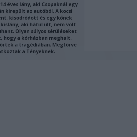
14 éves lány, aki Csopaknál egy
n kirepült az autóból. A kocsi
nt, kisodródott és egy kőnek
kislány, aki hátul ült, nem volt
uhant. Olyan súlyos sérüléseket
, hogy a kórházban meghalt.
törtek a tragédiában. Megtörve
atkoztak a Tényeknek.