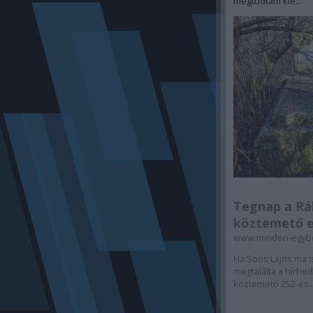
megtudtam kié...
Tegnap a Rá
köztemető eg
www.minden-egyb
Ha Soós Lajos ma i
megtalálta a hírhed
köztemető 252-es..