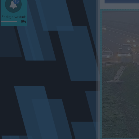
18
Eddig olvastad:
0%