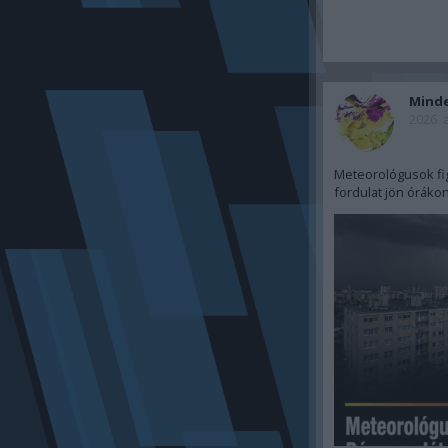
Mind
2026. 
Meteorológusok fi
fordulat jön órákon