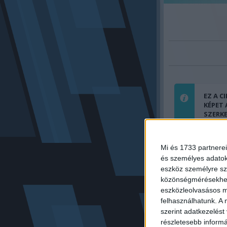
EZ A C
KÉPET
SZERK
ÉS A T
POLITI
NYÚJT
Mi és 1733 partnerei
BELÁT
és személyes adatoka
MEGFE
ÉRTEL
eszköz személyre sz
közönségmérésekhez 
eszközleolvasásos mó
felhasználhatunk. A 
szerint adatkezelést
Előző cikk:
részletesebb informác
HALÁLOS baleset!