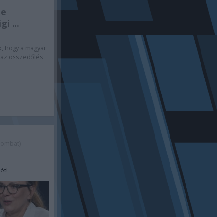
te
gi ...
k, hogy a magyar
s az összedőlés
zombat)
ét!