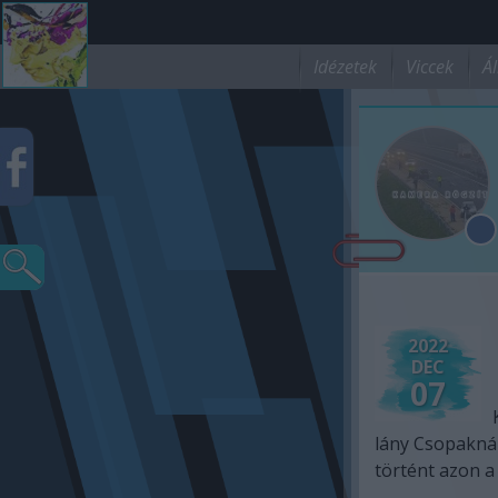
Idézetek
Viccek
Ál
2022
DEC
07
lány Csopaknál
történt azon a