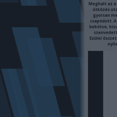
Meghalt az a 
ütközés utá
gyorsan me
csapódott. A 
bekötve, kiz
szenvedett
Szülei össze
nyil