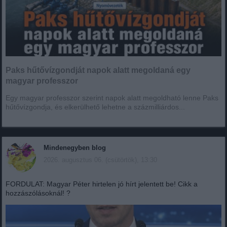
Paks hűtővízgondját napok alatt megoldaná egy
magyar professzor
Egy magyar professzor szerint napok alatt megoldható lenne Paks
hűtővízgondja, és elkerülhető lehetne a százmilliárdos...
Mindenegyben blog
2026. augusztus 06. (csütörtök), 13:30
FORDULAT: Magyar Péter hirtelen jó hírt jelentett be! Cikk a
hozzászólásoknál! ?