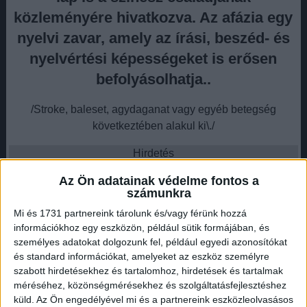
közleményére hivatkozva. Az afázia egy
nyelvi zavar, amely az írási, beszéd- és
nyelvértési képességeket is erősen
befolyásolhatja..
/Stroke, baleset, agydaganat vagy egyéb betegség
következtében alakul ki\./
Hirdetés
Az Ön adatainak védelme fontos a
számunkra
Mi és 1731 partnereink tárolunk és/vagy férünk hozzá
információkhoz egy eszközön, például sütik formájában, és
Az afáziás betegek nagy része mindent tud és ért, csak
személyes adatokat dolgozunk fel, például egyedi azonosítókat
nem tud megfelelően válaszolni – olvasható az aphasie.
és standard információkat, amelyeket az eszköz személyre
Hirdetés
szabott hirdetésekhez és tartalomhoz, hirdetések és tartalmak
méréséhez, közönségmérésekhez és szolgáltatásfejlesztéshez
küld.
Az Ön engedélyével mi és a partnereink eszközleolvasásos