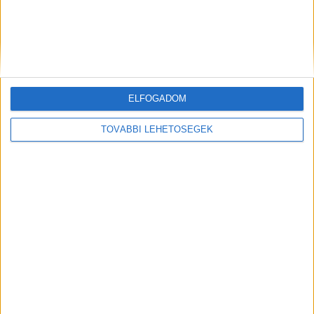
diákjaÁrokba borult az autóSúlyos baleset történt...
Hirdetés
Mindenegyben blog
ELFOGADOM
2026. augusztus 06. (csütörtök)
TOVÁBBI LEHETŐSÉGEK
17 megyére riasztás jött !Megjött! Elérte Magyarországot a
gigavihar jégesővel :RIASZTÁS! Durva villámlással ÉS JÉGGEL
KÖZELEG a vihar!! ÓRÁRÓL ÓRÁRA MUTATJUK HOL CSAP LE A
VIHA