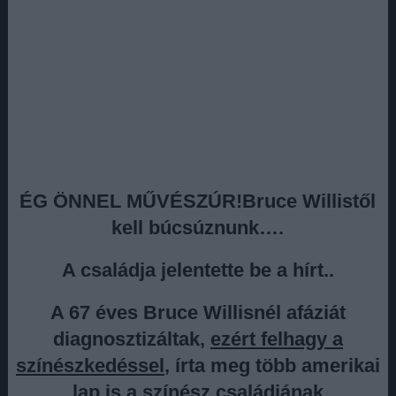
ÉG ÖNNEL MŰVÉSZÚR!Bruce Willistől
kell búcsúznunk….
A családja jelentette be a hírt..
A 67 éves Bruce Willisnél afáziát
diagnosztizáltak,
ezért felhagy a
színészkedéssel
, írta meg több amerikai
lap is a színész családjának