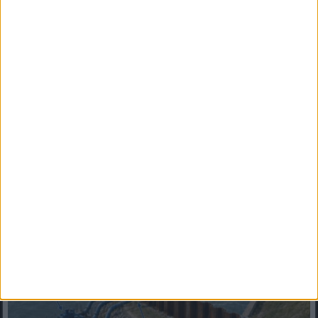
kínai hitelének részletei
Évekig tartó per után nyilvánosságra kerültek az Orbán-kormány
kínai hitelszerződésének részleteiFontos bírósági...
Mindenegyben blog
2026. augusztus 06. (csütörtök), 14:13
Paks hűtővízgondját napok alatt megoldaná egy magyar
professzor