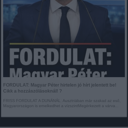
FORDULAT: Magyar Péter hirtelen jó hírt jelentett be!
Cikk a hozzászólásoknál! ?
FRISS FORDULAT A DUNÁNÁL: Ausztriában már szakad az eső,
Magyarországon is emelkedhet a vízszintMegérkezett a várva...