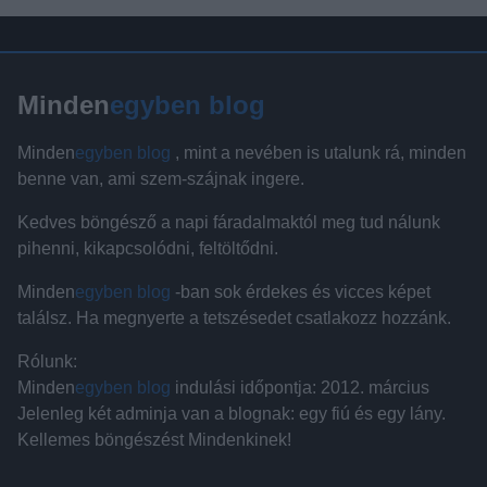
Minden
egyben blog
Minden
egyben blog
, mint a nevében is utalunk rá, minden
benne van, ami szem-szájnak ingere.
Kedves böngésző a napi fáradalmaktól meg tud nálunk
pihenni, kikapcsolódni, feltöltődni.
Minden
egyben blog
-ban sok érdekes és vicces képet
találsz. Ha megnyerte a tetszésedet csatlakozz hozzánk.
Rólunk:
Minden
egyben blog
indulási időpontja: 2012. március
Jelenleg két adminja van a blognak: egy fiú és egy lány.
Kellemes böngészést Mindenkinek!