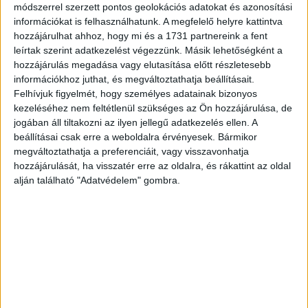
módszerrel szerzett pontos geolokációs adatokat és azonosítási
információkat is felhasználhatunk. A megfelelő helyre kattintva
hozzájárulhat ahhoz, hogy mi és a 1731 partnereink a fent
hu oldalon.
leírtak szerint adatkezelést végezzünk. Másik lehetőségként a
hozzájárulás megadása vagy elutasítása előtt részletesebb
információkhoz juthat, és megváltoztathatja beállításait.
Felhívjuk figyelmét, hogy személyes adatainak bizonyos
kezeléséhez nem feltétlenül szükséges az Ön hozzájárulása, de
jogában áll tiltakozni az ilyen jellegű adatkezelés ellen. A
beállításai csak erre a weboldalra érvényesek. Bármikor
megváltoztathatja a preferenciáit, vagy visszavonhatja
hozzájárulását, ha visszatér erre az oldalra, és rákattint az oldal
alján található "Adatvédelem" gombra.
A bejegyzés megtekintése az Instagramon
Rumer Willis (@rumerwillis) által megosztott bejegyzés