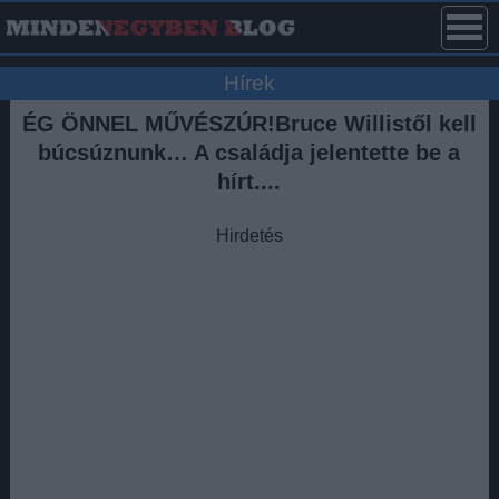
Hírek
ÉG ÖNNEL MŰVÉSZÚR!Bruce Willistől kell
búcsúznunk… A családja jelentette be a
hírt....
Hirdetés