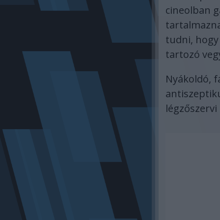
cineolban ga
tartalmazna
tudni, hogy
tartozó veg
Nyákoldó, f
antiszeptik
légzőszervi