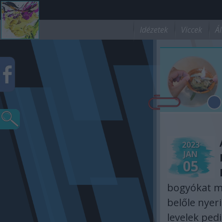
Idézetek
Viccek
Ál
2023
JAN
05
bogyókat mé
belőle nyeri
levelek ped