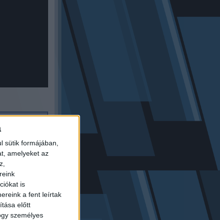
a
l sütik formájában,
at, amelyeket az
z,
reink
iókat is
reink a fent leírtak
tása előtt
hogy személyes