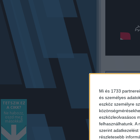
f
Mi és 1733 partnerei
és személyes adatoka
TETSZIK EZ
eszköz személyre sz
A CIKK?
közönségmérésekhez 
Ne habozz,
oszd meg
eszközleolvasásos mó
másokkal!
felhasználhatunk. A 
szerint adatkezelést
részletesebb informác