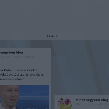
Hirdetés
enegyben blog
augusztus 08. (szombat)
yar Péter miniszterelnököt!
öltségvetési csalás gyanúja is
𝐚́𝐬𝐳𝐨́𝐥𝐚́𝐬𝐨𝐤𝐧𝐚́𝐥!
Mindenegyben blog
2026. augusztus 08. (s