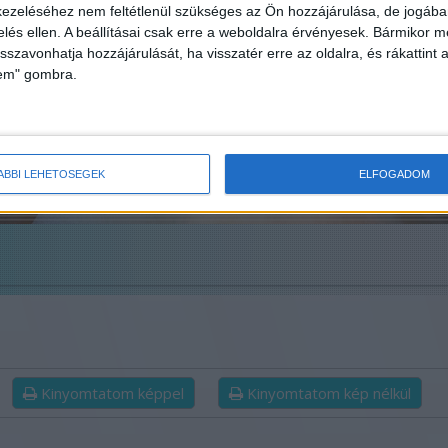
ezeléséhez nem feltétlenül szükséges az Ön hozzájárulása, de jogában 
zelés ellen. A beállításai csak erre a weboldalra érvényesek. Bármikor m
isszavonhatja hozzájárulását, ha visszatér erre az oldalra, és rákattint a
lem" gombra.
ÁBBI LEHETŐSÉGEK
ELFOGADOM
Kinyomtatom képpel
Kinyomtatom kép nélkül