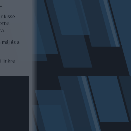
:
r kissé
etbe.
ra.
a máj és a
 linkre