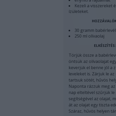
enyhíti a fájdalmat
Kezeli a visszereket 
ízületeket.
HOZZÁVALÓK
30 gramm babérlevél
250 ml olívaolaj
ELKÉSZÍTÉS:
Törjük össze a babérlev
öntsük az olívaolajat eg
keverjük el benne jól a 
leveleket is. Zárjuk le a
tartsuk sötét, hűvös hel
Naponta rázzuk meg az ü
nap elteltével szűrjük le
segítségével az olajat, 
át az olajat egy tiszta e
Száraz, hűvös helyen tár