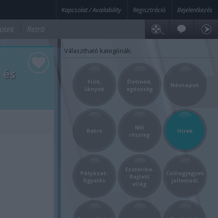
Kapcsolat / Availability
Regisztráció
Bejelentkezés
ptek
Retró
Választható kategóriák:
 és
Fiúk,
Életmód,
Névnapok
lányok
egészség
Női
Retró
Hírek
részleg
Ezoterika-
Pályázat-
Csillagjegyek
Rejtett
figyelés
jellemzői
világ