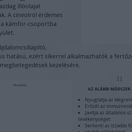
zdag illóolajat
k. A cineolról érdemes
 a kámfor-csoportba
yület.
ájdalomcsillapító,
us hatású, ezért sikerrel alkalmazhatók a fertőz
 megbetegedések kezelésére.
[ ]
Hirdetés
AZ ALÁBBI MÓDSZER 
Nyugtatja az idegren
Erősíti az immunrend
Javítja az általános s
tevékenységet
Serkenti az izzadás f