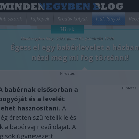
lati sztorik
Tájképek
Kreatív kütyük
Fiúk-lányok
Rece
Hírek
Mindenegyben Blog - 2023. január 05. (csütörtök), 17:20
Égess el egy babérlevelet a házban
nézd meg mi fog történni!
Hirdetés
A babérnak elsősorban a
Hirdetés
bogyóját és a levelét
lehet hasznosítani.
A
g éretten szüretelik le és
k a babérvaj nevű olajat. A
ig sok úgynevezett