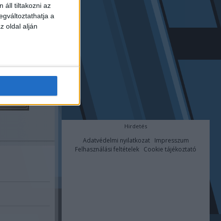
áll tiltakozni az
egváltoztathatja a
z oldal alján
Hirdetés
Adatvédelmi nyilatkozat
Impresszum
Felhasználási feltételek
Cookie tájékoztató