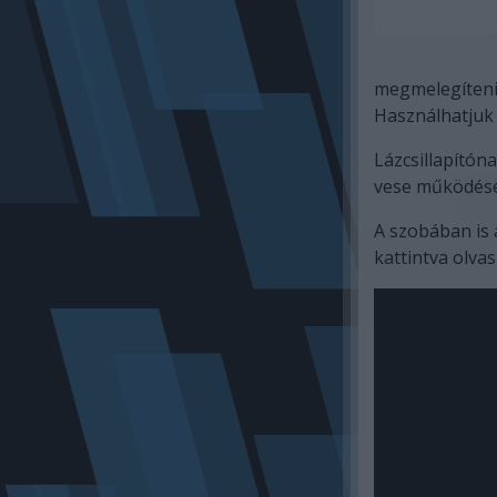
megmelegíteni 
Használhatjuk f
Lázcsillapítóna
vese működését
A szobában is 
kattintva olva