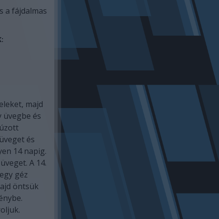
és a fájdalmas
:
eleket, majd
y üvegbe és
zúzott
z üveget és
yen 14 napig.
veget. A 14.
 egy géz
majd öntsük
dénybe.
oljuk.