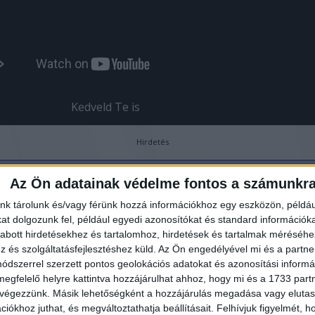
Kedveld Te is
Hirdetés
Az Ön adatainak védelme fontos a számunkr
Megosztás a Facebookon
nk tárolunk és/vagy férünk hozzá információkhoz egy eszközön, példáu
t dolgozunk fel, például egyedi azonosítókat és standard információk
abott hirdetésekhez és tartalomhoz, hirdetések és tartalmak méréséhe
és szolgáltatásfejlesztéshez küld.
Az Ön engedélyével mi és a partne
dszerrel szerzett pontos geolokációs adatokat és azonosítási informác
megfelelő helyre kattintva hozzájárulhat ahhoz, hogy mi és a 1733 partne
 végezzünk. Másik lehetőségként a hozzájárulás megadása vagy elutasí
iókhoz juthat, és megváltoztathatja beállításait.
Felhívjuk figyelmét, 