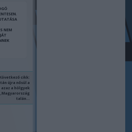
FOGÓ
ENTESEN.
UTATÁSA
ÉS NEM
JÁT
ENNEK
Következő cikk:
tán újra nősül a
 azaz a hölgyek
ja,Magyarország
talán...