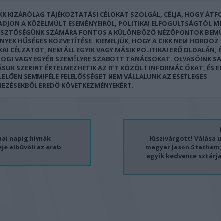
IKK KIZÁRÓLAG TÁJÉKOZTATÁSI CÉLOKAT SZOLGÁL, CÉLJA, HOGY ÁT
 ADJON A KÖZELMÚLT ESEMÉNYEIRŐL, POLITIKAI ELFOGULTSÁGTÓL M
ESZTŐSÉGÜNK SZÁMÁRA FONTOS A KÜLÖNBÖZŐ NÉZŐPONTOK BEM
ÉNYEK HŰSÉGES KÖZVETÍTÉSE. KIEMELJÜK, HOGY A CIKK NEM HORDOZ
KAI CÉLZATOT, NEM ÁLL EGYIK VAGY MÁSIK POLITIKAI ERŐ OLDALÁN, 
 JOGI VAGY EGYÉB SZEMÉLYRE SZABOTT TANÁCSOKAT. OLVASÓINK SA
ÁSUK SZERINT ÉRTELMEZHETIK AZ ITT KÖZÖLT INFORMÁCIÓKAT, ÉS 
LELŐEN SEMMIFÉLE FELELŐSSÉGET NEM VÁLLALUNK AZ ESETLEGES
MEZÉSEKBŐL EREDŐ KÖVETKEZMÉNYEKÉRT.
mai napig hívnák
Kiszivárgott! Válása u
eje elbűvöli az arab
magyar Jason Statham,
egyik kedvence sztár