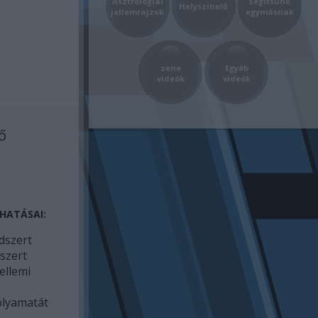
Asztrológiai
Segítsünk
Helyszínelő
jellemrajzok
egymásnak
zene
Egyéb
videók
videók
ő
HATÁSAI:
dszert
szert
zellemi
olyamatát