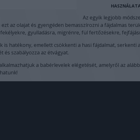
HASZNÁLATA
Az egyik legjobb módsze
ezt az olajat és gyengéden bemasszírozni a fájdalmas terül
ekélyekre, gyulladásra, migrénre, fül fertőzésekre, fejfájás
k is hatékony, emellett csökkenti a hasi fájdalmat, serkenti 
 és szabályozza az étvágyat.
alkalmazhatjuk a babérlevelek elégetését, amelyről az alábbi
shatunk!