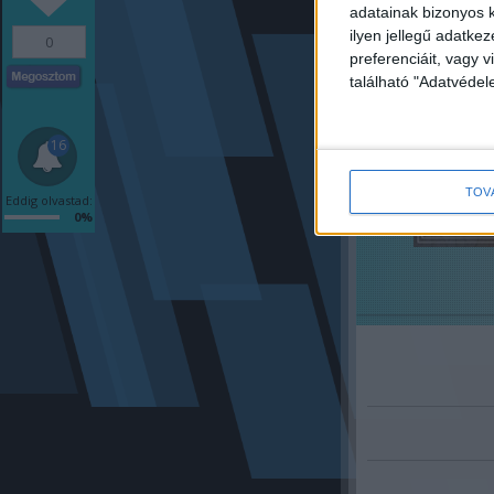
adatainak bizonyos k
ilyen jellegű adatke
0
preferenciáit, vagy v
található "Adatvéde
16
TOV
Eddig olvastad:
0%