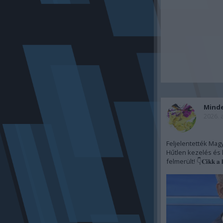
Mind
2026. 
Feljelentették Mag
Hűtlen kezelés és k
felmerült! 👇𝐂𝐢𝐤𝐤 𝐚 𝐡𝐨𝐳𝐳