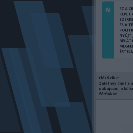
EZ A C
KÉPET
SZERK
ÉS A T
POLITI
NYÚJT
BELÁT
MEGFE
ÉRTEL
Előző cikk:
Zalatnay Cinit a 
dubajozni, a küls
férfiakat