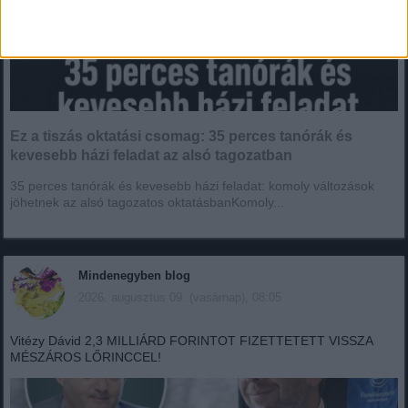
Ez a tiszás oktatási csomag: 35 perces tanórák és
kevesebb házi feladat az alsó tagozatban
35 perces tanórák és kevesebb házi feladat: komoly változások
jöhetnek az alsó tagozatos oktatásbanKomoly...
Mindenegyben blog
2026. augusztus 09. (vasárnap), 08:05
Vitézy Dávid 2,3 MILLIÁRD FORINTOT FIZETTETETT VISSZA
MÉSZÁROS LŐRINCCEL!