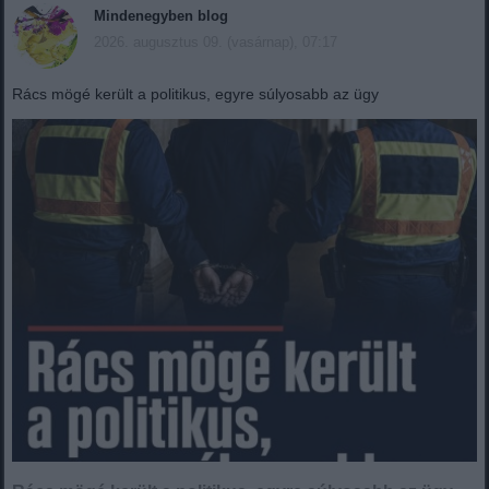
Mindenegyben blog
2026. augusztus 09. (vasárnap), 07:17
Rács mögé került a politikus, egyre súlyosabb az ügy