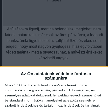
Hirdetés
A túlzásokra figyelj, mert ha belendülsz, meglehet, nem
látod a határokat, s már csak az üres pénztárca, a leapadt
bankszámla figyelmeztet az „állj”-ra! Szépérzéked sem
engedi, hogy most nagyon gyűjtögess, hisz egyfolytában
téged találnak meg a divatos ruhák, a művészi értékeket
képviselő tárgyak.
Ikrek:V.21. – VI.21..
Az Ön adatainak védelme fontos a
számunkra
Könnyen lehet, hogy titkos utak visznek a pénz
Mi és 1733 partnereink tárolunk és/vagy férünk hozzá
teremtéséhez, de az sincs kizárva, hogy titkos tanításokat
információkhoz egy eszközön, például sütik formájában, és
felhasználva kerül hozzád akár nagyobb összeg. A
személyes adatokat dolgozunk fel, például egyedi azonosítókat
túlzásoktól próbálj óvakodni, hisz most egyik végletből a
és standard információkat, amelyeket az eszköz személyre
másikba eshetsz! Kerülj el minden olyan lehetőséget, ahol
szabott hirdetésekhez és tartalomhoz, hirdetések és tartalmak