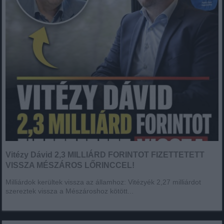
Vitézy Dávid 2,3 MILLIÁRD FORINTOT FIZETTETETT
VISSZA MÉSZÁROS LŐRINCCEL!
Milliárdok kerültek vissza az államhoz: Vitézyék 2,27 milliárdot
szereztek vissza a Mészároshoz kötött...