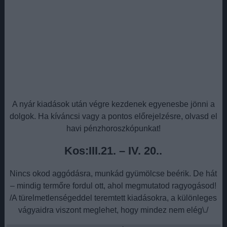
A nyár kiadások után végre kezdenek egyenesbe jönni a
dolgok. Ha kíváncsi vagy a pontos előrejelzésre, olvasd el
havi pénzhoroszkópunkat!
Kos:III.21. – IV. 20..
Nincs okod aggódásra, munkád gyümölcse beérik. De hát
– mindig termőre fordul ott, ahol megmutatod ragyogásod!
/A türelmetlenségeddel teremtett kiadásokra, a különleges
vágyaidra viszont meglehet, hogy mindez nem elég\./