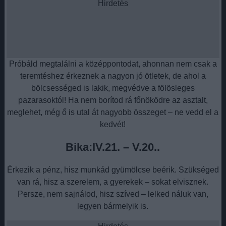
Hirdetés
Próbáld megtalálni a középpontodat, ahonnan nem csak a
teremtéshez érkeznek a nagyon jó ötletek, de ahol a
bölcsességed is lakik, megvédve a fölösleges
pazarasoktól! Ha nem borítod rá főnöködre az asztalt,
meglehet, még ő is utal át nagyobb összeget – ne vedd el a
kedvét!
Bika:IV.21. – V.20..
Érkezik a pénz, hisz munkád gyümölcse beérik. Szükséged
van rá, hisz a szerelem, a gyerekek – sokat elvisznek.
Persze, nem sajnálod, hisz szíved – lelked náluk van,
legyen bármelyik is.