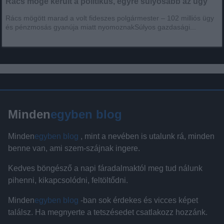
Rács mögé került a politikus, egyre súlyosabb az ügy
Rács mögött marad a volt fideszes polgármester – 102 milliós ügy
és pénzmosás gyanúja miatt nyomoznakSúlyos gazdasági...
Minden
egyben blog
Minden
egyben blog
, mint a nevében is utalunk rá, minden
benne van, ami szem-szájnak ingere.
Kedves böngésző a napi fáradalmaktól meg tud nálunk
pihenni, kikapcsolódni, feltöltődni.
Minden
egyben blog
-ban sok érdekes és vicces képet
találsz. Ha megnyerte a tetszésedet csatlakozz hozzánk.