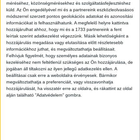
nem tudsz ellenállni a felkínálkozó lehetőségeknek – pl.
méréséhez, közönségmérésekhez és szolgáltatásfejlesztéshez
könyves-, számítógépes boltok, telefonnal kapcsolatos
küld.
Az Ön engedélyével mi és a partnereink eszközleolvasásos
oldalak, de most az autószalonok is tiltólistán vannak!
módszerrel szerzett pontos geolokációs adatokat és azonosítási
információkat is felhasználhatunk. A megfelelő helyre kattintva
Otthonod is lehet pénznyelő, bár valóban csodaszép
hozzájárulhat ahhoz, hogy mi és a 1733 partnereink a fent
dolgokra találhatsz rá.
leírtak szerint adatkezelést végezzünk. Másik lehetőségként a
hozzájárulás megadása vagy elutasítása előtt részletesebb
Hirdetés
információkhoz juthat, és megváltoztathatja beállításait.
Felhívjuk figyelmét, hogy személyes adatainak bizonyos
kezeléséhez nem feltétlenül szükséges az Ön hozzájárulása, de
jogában áll tiltakozni az ilyen jellegű adatkezelés ellen. A
beállításai csak erre a weboldalra érvényesek. Bármikor
megváltoztathatja a preferenciáit, vagy visszavonhatja
Rák:VI.22. – VII.22..
hozzájárulását, ha visszatér erre az oldalra, és rákattint az oldal
alján található "Adatvédelem" gombra.
Meglehet pénzeső hullik rád, nem kis örömödre. Tele vagy
ötletekkel, vágyakkal, melyek most akár egészen
különlegesek, luxus igényűek is lehetnek. Próbálj meg nem
végletes lenni, maradj a Földön! A váratlan kiadások
azonban nem tűnnek el, nem tudod őket a szőnyeg alá
söpörni – főleg a gyerekekkel kapcsolatban, akiknek