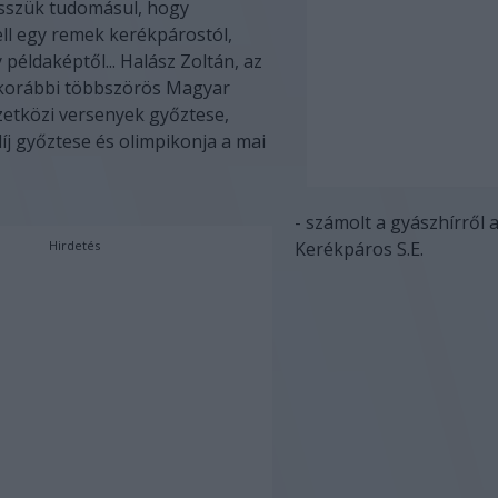
szük tudomásul, hogy
ll egy remek kerékpárostól,
 példaképtől... Halász Zoltán, az
korábbi többszörös Magyar
etközi versenyek győztese,
j győztese és olimpikonja a mai
- számolt a gyászhírről 
Hirdetés
Kerékpáros S.E.