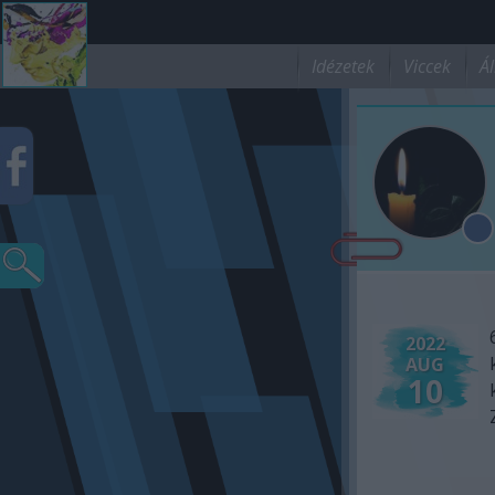
Idézetek
Viccek
Ál
2022
AUG
10