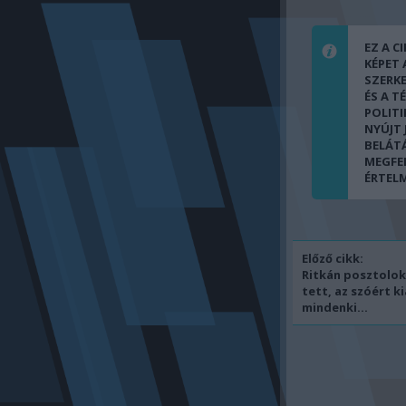
EZ A C
KÉPET
SZERK
ÉS A T
POLITI
NYÚJT
BELÁT
MEGFE
ÉRTEL
Előző cikk:
Ritkán posztolok,
tett, az szóért k
mindenki...