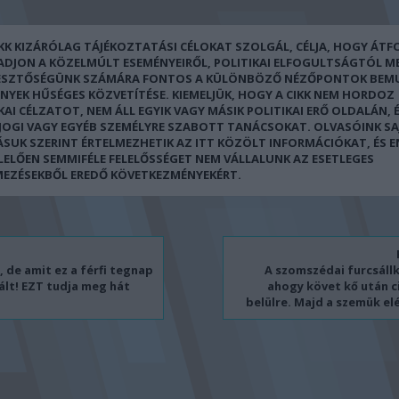
IKK KIZÁRÓLAG TÁJÉKOZTATÁSI CÉLOKAT SZOLGÁL, CÉLJA, HOGY ÁT
 ADJON A KÖZELMÚLT ESEMÉNYEIRŐL, POLITIKAI ELFOGULTSÁGTÓL M
ESZTŐSÉGÜNK SZÁMÁRA FONTOS A KÜLÖNBÖZŐ NÉZŐPONTOK BEM
ÉNYEK HŰSÉGES KÖZVETÍTÉSE. KIEMELJÜK, HOGY A CIKK NEM HORDOZ
KAI CÉLZATOT, NEM ÁLL EGYIK VAGY MÁSIK POLITIKAI ERŐ OLDALÁN, 
 JOGI VAGY EGYÉB SZEMÉLYRE SZABOTT TANÁCSOKAT. OLVASÓINK SA
ÁSUK SZERINT ÉRTELMEZHETIK AZ ITT KÖZÖLT INFORMÁCIÓKAT, ÉS 
LELŐEN SEMMIFÉLE FELELŐSSÉGET NEM VÁLLALUNK AZ ESETLEGES
MEZÉSEKBŐL EREDŐ KÖVETKEZMÉNYEKÉRT.
 de amit ez a férfi tegnap
A szomszédai furcsállk
iált! EZT tudja meg hát
ahogy követ kő után c
belülre. Majd a szemük elé 