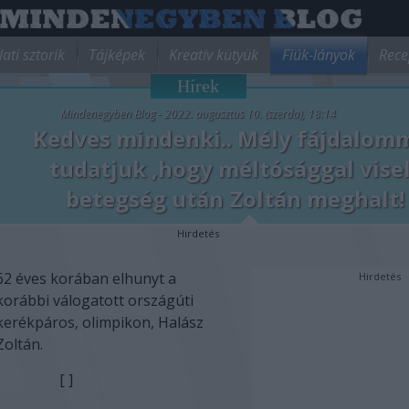
lati sztorik
Tájképek
Kreatív kütyük
Fiúk-lányok
Rece
Hírek
Mindenegyben Blog - 2022. augusztus 10. (szerda), 18:14
Kedves mindenki.. Mély fájdalom
tudatjuk ,hogy méltósággal vise
betegség után Zoltán meghalt!
Hirdetés
62 éves korában elhunyt a
Hirdetés
korábbi válogatott országúti
kerékpáros, olimpikon, Halász
Zoltán.
[ ]