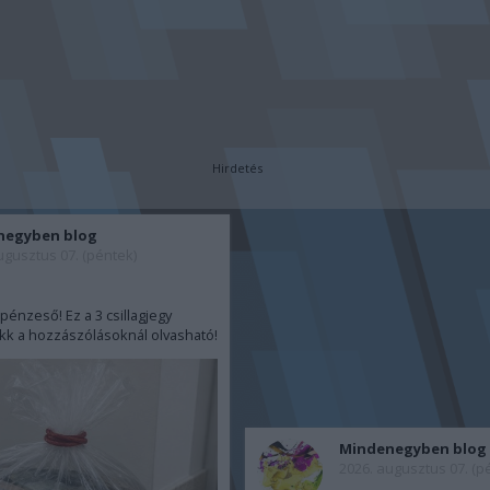
Hirdetés
negyben blog
ugusztus 07. (péntek)
énzeső! Ez a 3 csillagjegy
ikk a hozzászólásoknál olvasható!
Mindenegyben blog
2026. augusztus 07. (p