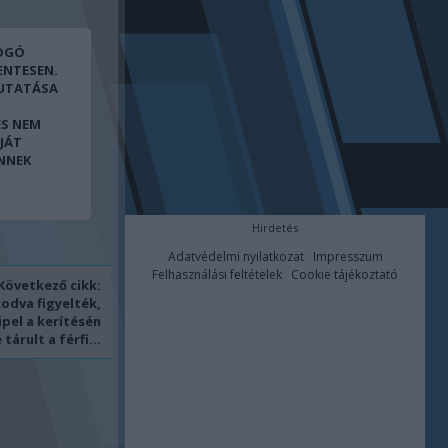
FOGÓ
ENTESEN.
UTATÁSA
ÉS NEM
JÁT
ENNEK
Hirdetés
Adatvédelmi nyilatkozat
Impresszum
Felhasználási feltételek
Cookie tájékoztató
Következő cikk:
odva figyelték,
ipel a kerítésén
tárult a férfi...