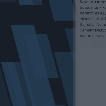
Szomorúan ves
búcsúznunk ke
baráttól és egy
egyesületünk 
Bajnoka, Nemz
Gemenc Nagydí
napon elhunyt