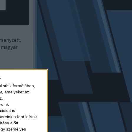
rsenyzett,
ó magyar
a
l sütik formájában,
at, amelyeket az
z,
reink
iókat is
reink a fent leírtak
tása előtt
hogy személyes