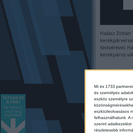
Halász Zoltán 
kerékpárversen
testvérével, H
kerékpáros vá
f
Mi és 1733 partnerei
és személyes adatoka
TETSZIK EZ
eszköz személyre sz
A CIKK?
közönségmérésekhez 
Ne habozz,
oszd meg
eszközleolvasásos mó
másokkal!
felhasználhatunk. A 
szerint adatkezelést
részletesebb informác