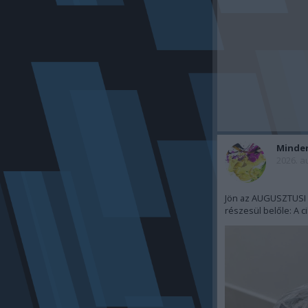
Minde
2026. a
Jön az AUGUSZTUSI p
részesül belőle: A c