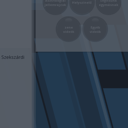
Asztrológiai
Segítsünk
Helyszínelő
jellemrajzok
egymásnak
zene
Egyéb
videók
videók
a Szekszárdi