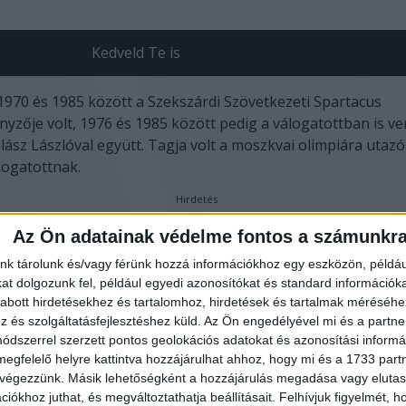
Kedveld Te is
1970 és 1985 között a Szekszárdi Szövetkezeti Spartacus
yzője volt, 1976 és 1985 között pedig a válogatottban is ve
alász Lászlóval együtt. Tagja volt a moszkvai olimpiára utaz
logatottnak.
Hirdetés
Az Ön adatainak védelme fontos a számunkr
Megosztás a Facebookon
nk tárolunk és/vagy férünk hozzá információkhoz egy eszközön, példáu
t dolgozunk fel, például egyedi azonosítókat és standard információk
abott hirdetésekhez és tartalomhoz, hirdetések és tartalmak méréséhe
és szolgáltatásfejlesztéshez küld.
Az Ön engedélyével mi és a partne
dszerrel szerzett pontos geolokációs adatokat és azonosítási informác
megfelelő helyre kattintva hozzájárulhat ahhoz, hogy mi és a 1733 partne
 végezzünk. Másik lehetőségként a hozzájárulás megadása vagy elutasí
iókhoz juthat, és megváltoztathatja beállításait.
Felhívjuk figyelmét, 