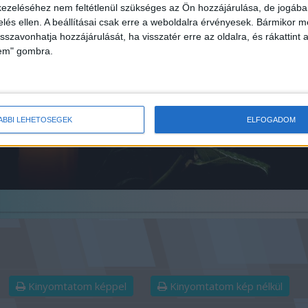
ezeléséhez nem feltétlenül szükséges az Ön hozzájárulása, de jogában 
zelés ellen. A beállításai csak erre a weboldalra érvényesek. Bármikor m
isszavonhatja hozzájárulását, ha visszatér erre az oldalra, és rákattint a
lem" gombra.
ÁBBI LEHETŐSÉGEK
ELFOGADOM
Kinyomtatom képpel
Kinyomtatom kép nélkül