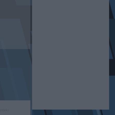
éntek)