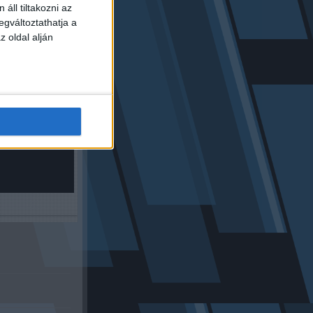
áll tiltakozni az
egváltoztathatja a
z oldal alján