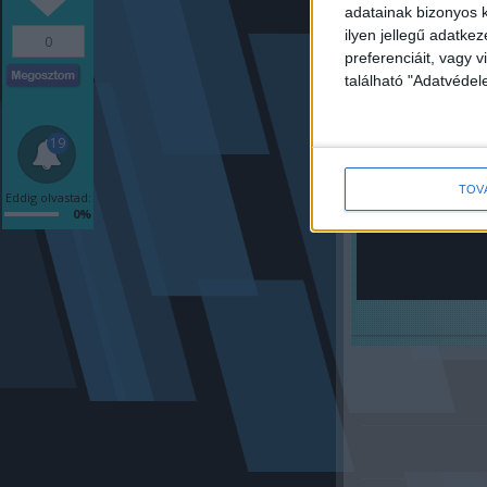
adatainak bizonyos k
ilyen jellegű adatke
0
preferenciáit, vagy v
található "Adatvéde
19
TOV
Eddig olvastad:
0%