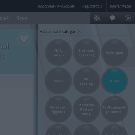
Kapcsolat / Availability
Regisztráció
Bejelentkezés
ptek
Retró
Választható kategóriák:
mal
Fiúk,
Életmód,
Névnapok
lt
lányok
egészség
Női
Retró
Hírek
részleg
Ezoterika-
Pályázat-
Csillagjegyek
Rejtett
figyelés
jellemzői
világ