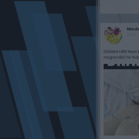
Mind
2026. 
DRÁMAI HÍR!! Nem b
megrendítő hír Rub