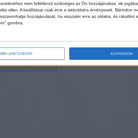
ezeléséhez nem feltétlenül szükséges az Ön hozzájárulása, de jogában 
ÁSUK SZERINT ÉRTELMEZHETIK AZ ITT KÖZÖLT INFORMÁCIÓKAT, ÉS 
zelés ellen. A beállításai csak erre a weboldalra érvényesek. Bármikor m
LELŐEN SEMMIFÉLE FELELŐSSÉGET NEM VÁLLALUNK AZ ESETLEGES
MEZÉSEKBŐL EREDŐ KÖVETKEZMÉNYEKÉRT.
isszavonhatja hozzájárulását, ha visszatér erre az oldalra, és rákattint a
lem" gombra.
! Oroszország
Nem várt fordulat ! U
csatát.Vereséget
ÁBBI LEHETŐSÉGEK
ELFOGADOM
oszok? Fontos pozíciókat