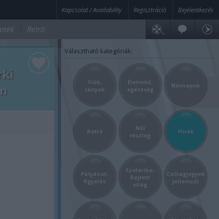
Kapcsolat / Availability
Regisztráció
Bejelentkezés
ptek
Retró
Választható kategóriák:
rki
Fiúk,
Életmód,
Névnapok
en
lányok
egészség
Női
Retró
Hírek
részleg
Ezoterika-
Pályázat-
Csillagjegyek
Rejtett
figyelés
jellemzői
világ