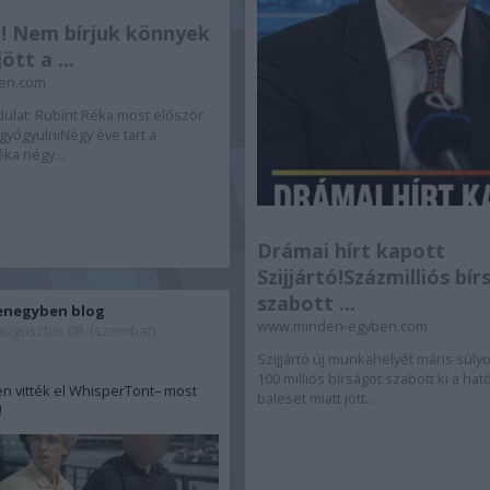
! Nem bírjuk könnyek
ött a ...
en.com
ulat: Rubint Réka most először
gyógyulniNégy éve tart a
ka négy...
Drámai hírt kapott
Szijjártó!Százmilliós bí
szabott ...
enegyben blog
www.minden-egyben.com
augusztus 08. (szombat)
Szijjártó új munkahelyét máris súly
100 milliós bírságot szabott ki a ha
n vitték el WhisperTont– most
baleset miatt jött...
!