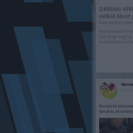
DRÁMAI HÍR!
nélkül.Most j
www.minden-egyb
Könnyfakasztó ford
érzi, hogy meg fog 
küzdelmeRubint Ré
Mind
2026. 
Rendőrök bilincsbe
derült ki, mi történt