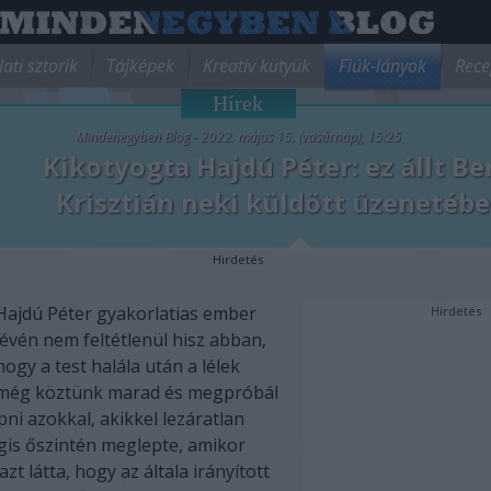
lati sztorik
Tájképek
Kreatív kütyük
Fiúk-lányok
Rece
Hírek
Mindenegyben Blog - 2022. május 15. (vasárnap), 15:25
Kikotyogta Hajdú Péter: ez állt Be
Krisztián neki küldött üzenetéb
Hirdetés
Hajdú Péter gyakorlatias ember
Hirdetés
lévén nem feltétlenül hisz abban,
hogy a test halála után a lélek
még köztünk marad és megpróbál
pni azokkal, akikkel lezáratlan
gis őszintén meglepte, amikor
zt látta, hogy az általa irányított