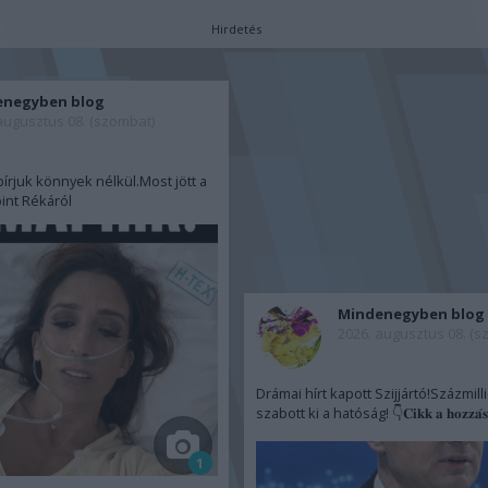
Hirdetés
enegyben blog
augusztus 08. (szombat)
írjuk könnyek nélkül.Most jött a
int Rékáról
Mindenegyben blog
2026. augusztus 08. (s
Drámai hírt kapott Szijjártó!Százmill
szabott ki a hatóság! 👇𝐂𝐢𝐤𝐤 𝐚 𝐡𝐨𝐳𝐳𝐚́𝐬𝐳𝐨́𝐥
1