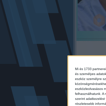
Mi és 1733 partnerei
és személyes adatoka
eszköz személyre sz
közönségmérésekhez 
EZ A C
KÉPET
eszközleolvasásos mó
SZERK
felhasználhatunk. A 
ÉS A T
szerint adatkezelést
POLITI
részletesebb informác
NYÚJT