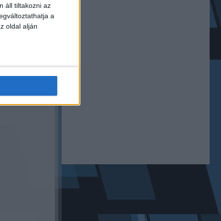
áll tiltakozni az
ENNEK
egváltoztathatja a
z oldal alján
Következő cikk:
krajna győzött!