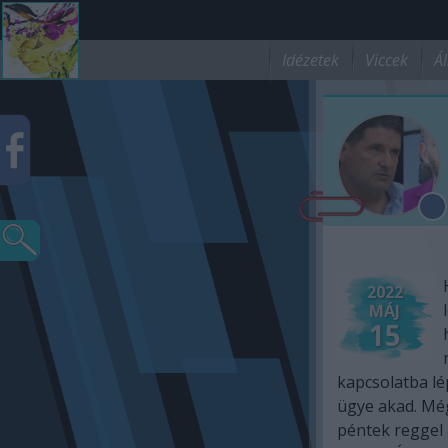
Idézetek
Viccek
Ál
2022
MÁJ
15
kapcsolatba lé
ügye akad. Mé
péntek reggel a