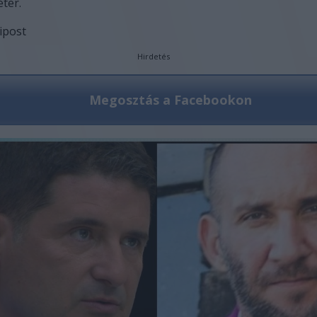
ter.
ipost
Hirdetés
Megosztás a Facebookon