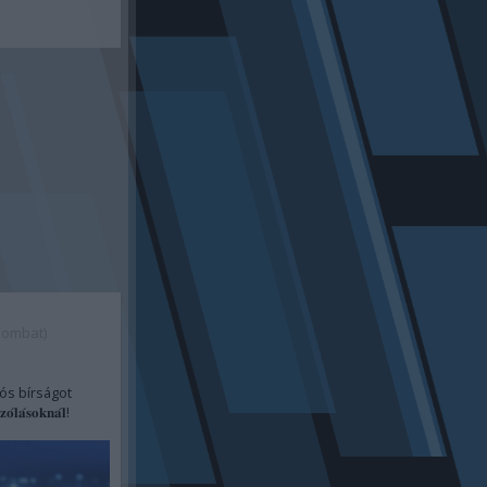
zombat)
iós bírságot
𝐚́𝐬𝐨𝐤𝐧𝐚́𝐥!