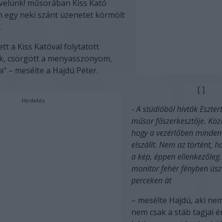
 velünk! műsorában Kiss Kató
n egy neki szánt üzenetet körmölt
.
tt a Kiss Katóval folytatott
k, csörgött a menyasszonyom,
a"
– mesélte a
Hajdú Péter.
[ ]
Hirdetés
-
A stúdióból hívták Esztert
műsor főszerkesztője. Közö
hogy a vezérlőben minden
elszállt. Nem az történt, h
a kép, éppen ellenkezőleg
monitor fehér fényben úsz
perceken át
– mesélte Hajdú, aki nem
nem csak a stáb tagjai é