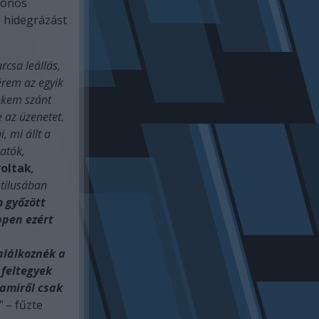
lönös
s hidegrázást
rcsa leállás,
érem az egyik
ekem szánt
e az üzenetet.
, mi állt a
atók,
voltak
,
stílusában
 győzött
ppen ezért
alálkoznék a
 feltegyek
 amiről csak
"
– fűzte