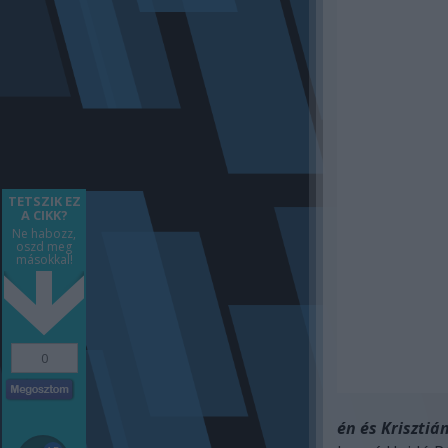
TETSZIK EZ
A CIKK?
Ne habozz,
oszd meg
másokkal!
0
én és Kriszti