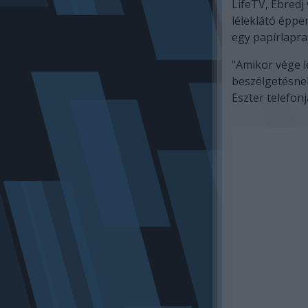
LifeTV, Ébredj
léleklátó éppe
egy papírlapra
"Amikor vége le
beszélgetésne
Eszter telefonj