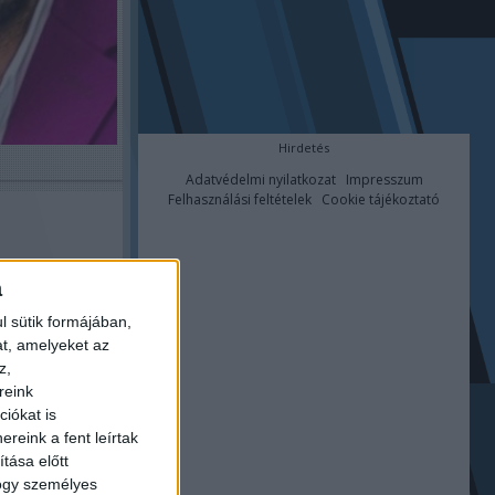
Hirdetés
Adatvédelmi nyilatkozat
Impresszum
Felhasználási feltételek
Cookie tájékoztató
a
l sütik formájában,
at, amelyeket az
z,
FOGÓ
reink
ENTESEN.
iókat is
UTATÁSA
reink a fent leírtak
tása előtt
ÉS NEM
hogy személyes
JÁT