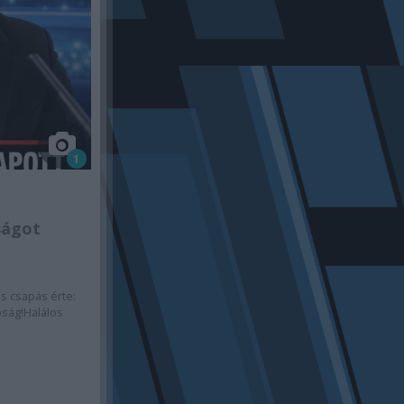
1
rságot
os csapás érte:
tóság!Halálos