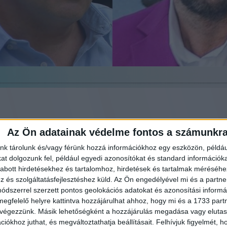
Az Ön adatainak védelme fontos a számunkr
Kinyomtatom képpel
Kinyomtatom kép nélkül
nk tárolunk és/vagy férünk hozzá információkhoz egy eszközön, példáu
t dolgozunk fel, például egyedi azonosítókat és standard információk
abott hirdetésekhez és tartalomhoz, hirdetések és tartalmak méréséhe
és szolgáltatásfejlesztéshez küld.
IKK KIZÁRÓLAG TÁJÉKOZTATÁSI CÉLOKAT SZOLGÁL, CÉLJA, HOGY ÁT
Az Ön engedélyével mi és a partne
 ADJON A KÖZELMÚLT ESEMÉNYEIRŐL, POLITIKAI ELFOGULTSÁGTÓL M
dszerrel szerzett pontos geolokációs adatokat és azonosítási informác
ESZTŐSÉGÜNK SZÁMÁRA FONTOS A KÜLÖNBÖZŐ NÉZŐPONTOK BEM
megfelelő helyre kattintva hozzájárulhat ahhoz, hogy mi és a 1733 partne
ÉNYEK HŰSÉGES KÖZVETÍTÉSE. KIEMELJÜK, HOGY A CIKK NEM HORDOZ
 végezzünk. Másik lehetőségként a hozzájárulás megadása vagy elutasí
KAI CÉLZATOT, NEM ÁLL EGYIK VAGY MÁSIK POLITIKAI ERŐ OLDALÁN, 
iókhoz juthat, és megváltoztathatja beállításait.
Felhívjuk figyelmét, 
 JOGI VAGY EGYÉB SZEMÉLYRE SZABOTT TANÁCSOKAT. OLVASÓINK SA