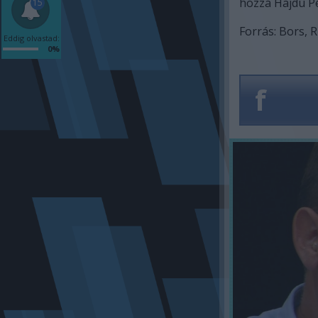
hozzá Hajdú Pé
15
Forrás: Bors, R
Eddig olvastad:
0%
f