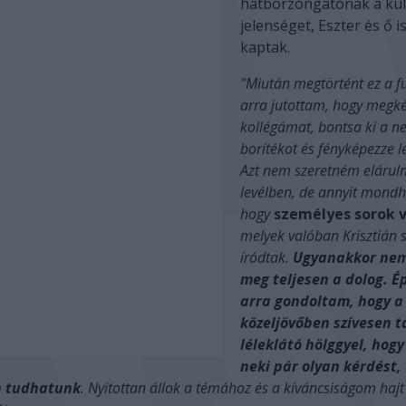
hátborzongatónak a kü
jelenséget, Eszter és ő i
kaptak.
"Miután megtörtént ez a fu
arra jutottam, hogy megk
kollégámat, bontsa ki a n
borítékot és fényképezze l
Azt nem szeretném elárulni
levélben, de annyit mondh
hogy
személyes sorok 
melyek valóban Krisztián 
íródtak.
Ugyanakkor nem
meg teljesen a dolog. É
arra gondoltam, hogy a
közeljövőben szívesen t
léleklátó hölggyel, hogy
neki pár olyan kérdést,
án tudhatunk
. Nyitottan állok a témához és a kíváncsiságom hajt