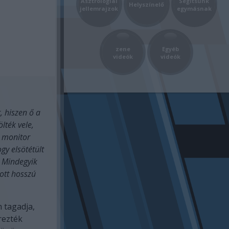
Asztrológiai
Segítsünk
Helyszínelő
jellemrajzok
egymásnak
zene
Egyéb
videók
videók
, hiszen ő a
lték vele,
 monitor
ogy elsötétült
. Mindegyik
ott hosszú
 tagadja,
rezték