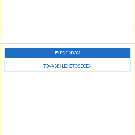
Hirdetés
ELFOGADOM
TOVÁBBI LEHETŐSÉGEK
Cikkajánló
Hirdetés