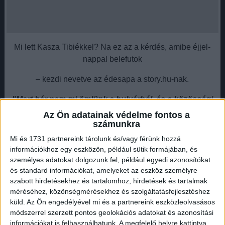
Mi lett Kasza Tibiékkel? Na ez az a kérdés, amibe éjjel-
nappal belefutok
– kezdi nevetve az édesapa a story.hu-nak.
"Mert bár nem mi ömlünk a bulvárból, és a közösségi
oldalunkon sincs rólunk friss kép – mint ahogy arról
Az Ön adatainak védelme fontos a
sem sztorizom, épp mit ebédelek –, ez nem jelenti azt,
számunkra
hogy eltűntünk volna. Egyszerűen máshol kell minket
Mi és 1731 partnereink tárolunk és/vagy férünk hozzá
keresni. Velem akár napi három óra hosszára is lehet
információkhoz egy eszközön, például sütik formájában, és
’találkozni’, az életmódprogramom zártkörű Facebook-
személyes adatokat dolgozunk fel, például egyedi azonosítókat
és standard információkat, amelyeket az eszköz személyre
csoportjában reggel és este is élőben jelentkezem.
szabott hirdetésekhez és tartalomhoz, hirdetések és tartalmak
Hirdetés
méréséhez, közönségmérésekhez és szolgáltatásfejlesztéshez
küld.
Az Ön engedélyével mi és a partnereink eszközleolvasásos
módszerrel szerzett pontos geolokációs adatokat és azonosítási
információkat is felhasználhatunk. A megfelelő helyre kattintva