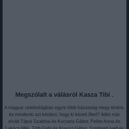
Megszólalt a válásról Kasza Tibi .
A magyar celebvilágban egyre több házasság megy tönkre,
és mindenki azt kérdezi, hogy ki követi őket? /Idén már
elvált Tápai Szabina és Kucsera Gábor, Peller Anna és
Lukács Miki, Tóth Gabi és Krausz Gábor, Szigligeti Ivett és