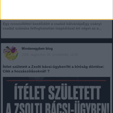
A hatvani kórházból holtan szállították haza a 80 éves
asszonyt – ügyvédet fogadott a család
Egy rosszulléttel kezdődött a család kálváriájaEgy csányi
család számára felfoghatatlan tragédiával ért véget az a...
Mindenegyben blog
2026. augusztus 06. (csütörtök), 11:29
Ítélet született a Zsolti bácsi-ügyben!Itt a bíróság döntése:
Cikk a hozzászólásoknál! ?