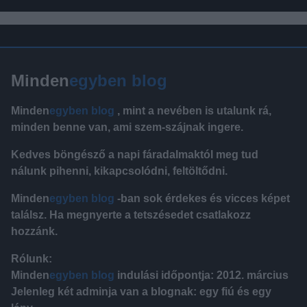
Minden
egyben blog
Minden
egyben blog
, mint a nevében is utalunk rá,
minden benne van, ami szem-szájnak ingere.
Kedves böngésző a napi fáradalmaktól meg tud
nálunk pihenni, kikapcsolódni, feltöltődni.
Minden
egyben blog
-ban sok érdekes és vicces képet
találsz. Ha megnyerte a tetszésedet csatlakozz
hozzánk.
Rólunk:
Minden
egyben blog
indulási időpontja: 2012. március
Jelenleg két adminja van a blognak: egy fiú és egy