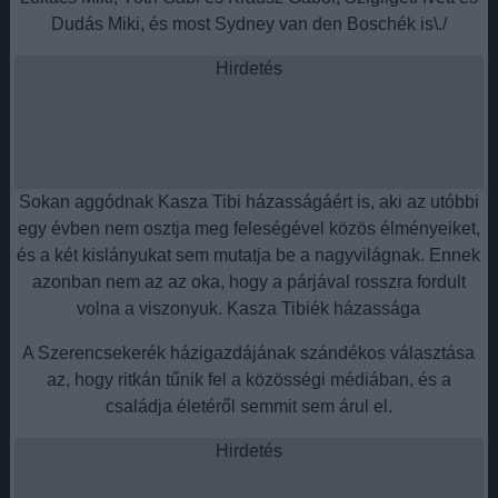
Dudás Miki, és most Sydney van den Boschék is\./
Hirdetés
Sokan aggódnak Kasza Tibi házasságáért is, aki az utóbbi
egy évben nem osztja meg feleségével közös élményeiket,
és a két kislányukat sem mutatja be a nagyvilágnak. Ennek
azonban nem az az oka, hogy a párjával rosszra fordult
volna a viszonyuk. Kasza Tibiék házassága
A Szerencsekerék házigazdájának szándékos választása
az, hogy ritkán tűnik fel a közösségi médiában, és a
családja életéről semmit sem árul el.
Hirdetés