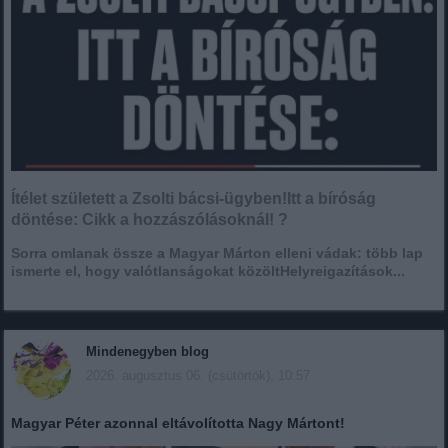
Ítélet született a Zsolti bácsi-ügyben!Itt a bíróság
döntése: Cikk a hozzászólásoknál! ?
Sorra omlanak össze a Magyar Márton elleni vádak: több lap
ismerte el, hogy valótlanságokat közöltHelyreigazítások...
Mindenegyben blog
2026. augusztus 06. (csütörtök), 10:57
Magyar Péter azonnal eltávolította Nagy Mártont!