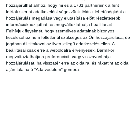
hozzájárulhat ahhoz, hogy mi és a 1731 partnereink a fent
leírtak szerint adatkezelést végezzünk. Másik lehetőségként a
Tény, hogy ez a jelenlét már egészen másról szól, mint
hozzájárulás megadása vagy elutasítása előtt részletesebb
anno, amikor elkezdtem a közösségi médiával
információkhoz juthat, és megváltoztathatja beállításait.
foglalkozni, az számomra szórakozás volt, baromira
Felhívjuk figyelmét, hogy személyes adatainak bizonyos
kezeléséhez nem feltétlenül szükséges az Ön hozzájárulása, de
élveztem. Aztán egy idő után már kevésbé…
jogában áll tiltakozni az ilyen jellegű adatkezelés ellen. A
beállításai csak erre a weboldalra érvényesek. Bármikor
Minél többet mutattam magamból, annál több kellett. És
megváltoztathatja a preferenciáit, vagy visszavonhatja
ez egy állandó nyomás és megfelelési kényszer az
hozzájárulását, ha visszatér erre az oldalra, és rákattint az oldal
emberen. Ott voltam a kezdeteknél, amikor indult itthon
alján található "Adatvédelem" gombra.
a közösségi média, így pontosan láttam, hogy a
korábban még ártatlan, szórakoztató világ hogyan vált
évről évre egy csatatérré.
Például tudatosan nem mutatom a gyerekeimet sem, de pár
éve még simán posztoltam olyan képet, amin a háttérben
látszott Lora Bella kis lába.
Hirdetés