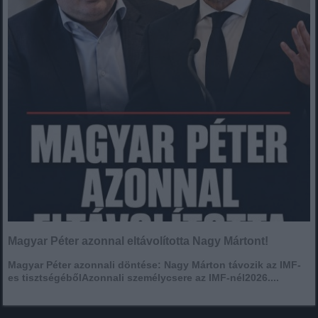
Magyar Péter azonnal eltávolította Nagy Mártont!
Magyar Péter azonnali döntése: Nagy Márton távozik az IMF-
es tisztségébőlAzonnali személycsere az IMF-nél2026....