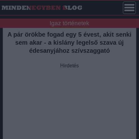
Igaz történetek
A pár örökbe fogad egy 5 évest, akit senki
sem akar - a kislány legelső szava új
édesanyjához szívszaggató
Hirdetés