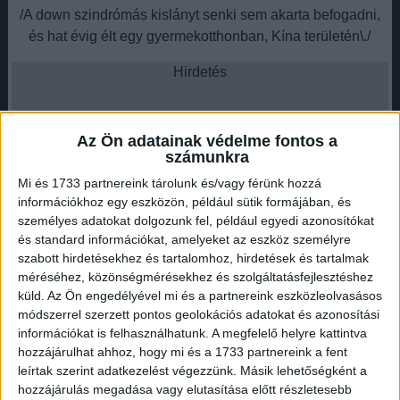
/A down szindrómás kislányt senki sem akarta befogadni,
és hat évig élt egy gyermekotthonban, Kína területén\./
Hirdetés
Az Ön adatainak védelme fontos a
számunkra
A Shook család úgy döntött, megváltoztatják ennek a
Mi és 1733 partnereink tárolunk és/vagy férünk hozzá
kislánynak a végzetét, mert ha nem fogadják örökbe,
információkhoz egy eszközön, például sütik formájában, és
személyes adatokat dolgozunk fel, például egyedi azonosítókat
valószínűleg arra van ítélve, hogy egész életét otthonokban
és standard információkat, amelyeket az eszköz személyre
élje le.
szabott hirdetésekhez és tartalomhoz, hirdetések és tartalmak
Hirdetés
méréséhez, közönségmérésekhez és szolgáltatásfejlesztéshez
küld.
Az Ön engedélyével mi és a partnereink eszközleolvasásos
módszerrel szerzett pontos geolokációs adatokat és azonosítási
információkat is felhasználhatunk. A megfelelő helyre kattintva
hozzájárulhat ahhoz, hogy mi és a 1733 partnereink a fent
leírtak szerint adatkezelést végezzünk. Másik lehetőségként a
Miután letudták a nem kevés adminisztrációt, végre eljött a
hozzájárulás megadása vagy elutasítása előtt részletesebb