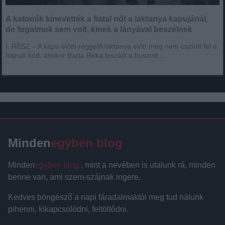
A katonák kinevették a fiatal nőt a laktanya kapujánál,
de fogalmuk sem volt, kinek a lányával beszélnek
I. RÉSZ – A kapu előtti reggelA laktanya előtt még nem oszlott fel a
hajnali köd, amikor Barta Réka leszállt a buszról....
Minden
egyben blog
Minden
egyben blog
, mint a nevében is utalunk rá, minden
benne van, ami szem-szájnak ingere.
Kedves böngésző a napi fáradalmaktól meg tud nálunk
pihenni, kikapcsolódni, feltöltődni.