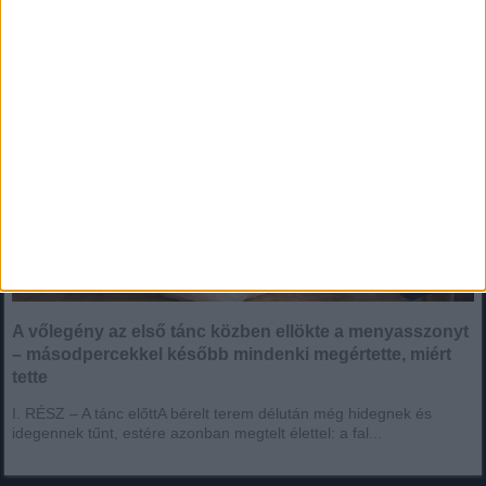
A vőlegény az első tánc közben ellökte a menyasszonyt
– másodpercekkel később mindenki megértette, miért
tette
I. RÉSZ – A tánc előttA bérelt terem délután még hidegnek és
idegennek tűnt, estére azonban megtelt élettel: a fal...