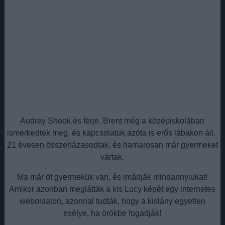
Audrey Shook és férje, Brent még a középiskolában
ismerkedtek meg, és kapcsolatuk azóta is erős lábakon áll.
21 évesen összeházasodtak, és hamarosan már gyermeket
vártak.
Ma már öt gyermekük van, és imádják mindannyiukat!
Amikor azonban meglátták a kis Lucy képét egy internetes
weboldalon, azonnal tudták, hogy a kislány egyetlen
esélye, ha örökbe fogadják!