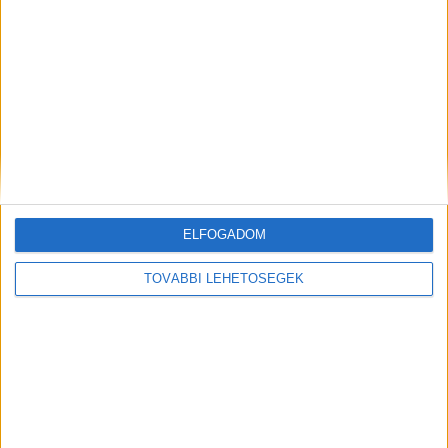
szüleikkel
ELFOGADOM
TOVÁBBI LEHETŐSÉGEK
Magamhoz vettem hét unokámat, és egyedül neveltem
fel őket – tíz évvel később egy elrejtett doboz felfedte, mi
történt valójában a szüleikkel
A tragédia után hét gyermek maradt rámAmikor a fiam és a