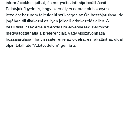
nap, és kimehettek a kislány elé a houstoni repülőtérre,
információkhoz juthat, és megváltoztathatja beállításait.
Felhívjuk figyelmét, hogy személyes adatainak bizonyos
hogy végre karjukba zárhassák őt.
kezeléséhez nem feltétlenül szükséges az Ön hozzájárulása, de
jogában áll tiltakozni az ilyen jellegű adatkezelés ellen. A
A filmben láthatjuk az édesanyát Audrey és a kislányt Lucyt.
beállításai csak erre a weboldalra érvényesek. Bármikor
Nagyon megható ez a találkozás. Audrey ezt mondta neki:
megváltoztathatja a preferenciáit, vagy visszavonhatja
– Helló én vagyok az anyukád. Lucy pedig erre csak ennyit
hozzájárulását, ha visszatér erre az oldalra, és rákattint az oldal
mondott: – Anya! Aztán Audrey felkapta a kislányt, és
alján található "Adatvédelem" gombra.
innentől elválaszthatatlanok lettek!
Az alábbi felvételen megnézheted az érzelmes pillanatot,
amikor az anya találkozik a gyermekkel.
Hirdetés
Nem bírtuk könnyek nélkül végignézni ezt a gyönyörű
pillanatot: