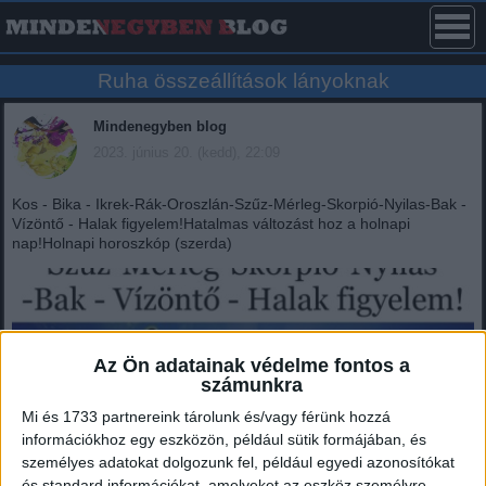
Ruha összeállítások lányoknak
Mindenegyben blog
2023. június 20. (kedd), 22:09
Kos - Bika - Ikrek-Rák-Oroszlán-Szűz-Mérleg-Skorpió-Nyilas-Bak -
Vízöntő - Halak figyelem!Hatalmas változást hoz a holnapi
nap!Holnapi horoszkóp (szerda)
Az Ön adatainak védelme fontos a
számunkra
Mi és 1733 partnereink tárolunk és/vagy férünk hozzá
információkhoz egy eszközön, például sütik formájában, és
személyes adatokat dolgozunk fel, például egyedi azonosítókat
és standard információkat, amelyeket az eszköz személyre