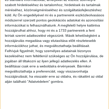
szabott hirdetésekhez és tartalomhoz, hirdetések és tartalmak
méréséhez, közönségmérésekhez és szolgáltatásfejlesztéshez
küld.
Az Ön engedélyével mi és a partnereink eszközleolvasásos
módszerrel szerzett pontos geolokációs adatokat és azonosítási
információkat is felhasználhatunk. A megfelelő helyre kattintva
hozzájárulhat ahhoz, hogy mi és a 1733 partnereink a fent
Kos - Bika - Ikrek-Rák-Oroszlán-Szűz-Mérleg-Skorpió-
leírtak szerint adatkezelést végezzünk. Másik lehetőségként a
Nyilas-Bak - Vízöntő - Halak figyelem!Hatalmas változást
hozzájárulás megadása vagy elutasítása előtt részletesebb
hoz a holnapi nap!Holnapi horoszkóp (szerda)
információkhoz juthat, és megváltoztathatja beállításait.
Felhívjuk figyelmét, hogy személyes adatainak bizonyos
Kos - Bika - Ikrek-Rák-Oroszlán-Szűz-Mérleg-Skorpió-Nyilas-Bak -
kezeléséhez nem feltétlenül szükséges az Ön hozzájárulása, de
Vízöntő - Halak figyelem!Hatalmas változást hoz a...
jogában áll tiltakozni az ilyen jellegű adatkezelés ellen. A
beállításai csak erre a weboldalra érvényesek. Bármikor
megváltoztathatja a preferenciáit, vagy visszavonhatja
Mindenegyben blog
hozzájárulását, ha visszatér erre az oldalra, és rákattint az oldal
2016. október 30. (vasárnap)
alján található "Adatvédelem" gombra.
Égjen ez a gyertya azokért az édesanyákért , akiket már csak fájó
szívvel, gondolatban köszönthetnek gyermekeik !