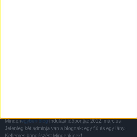
Minden
egyben blog
Minden
egyben blog
, mint a nevében is utalunk rá, minden
benne van, ami szem-szájnak ingere.
Kedves böngésző a napi fáradalmaktól meg tud nálunk
pihenni, kikapcsolódni, feltöltődni.
Minden
egyben blog
-ban sok érdekes és vicces képet
találsz. Ha megnyerte a tetszésedet csatlakozz hozzánk.
Rólunk:
Minden
egyben blog
indulási időpontja: 2012. március
Jelenleg két adminja van a blognak: egy fiú és egy lány.
Kellemes böngészést Mindenkinek!