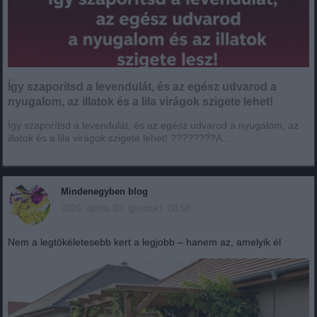
Így szaporítsd a levendulát, és az egész udvarod a
nyugalom, az illatok és a lila virágok szigete lehet!
Így szaporítsd a levendulát, és az egész udvarod a nyugalom, az
illatok és a lila virágok szigete lehet! ???????́?A...
Mindenegyben blog
2026. április 03. (péntek), 08:58
Nem a legtökéletesebb kert a legjobb – hanem az, amelyik él