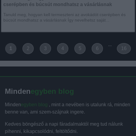
cserépben és búcsút mondhatsz a vásárlásnak
Tanuld meg, hogyan kell termeszteni az avokádót cserépben és
búcsút mondhatsz a vásárlásnak Így nevelhetsz saját...
...
1
2
3
4
5
6
16
Minden
egyben blog
Minden
egyben blog
, mint a nevében is utalunk rá, minden
benne van, ami szem-szájnak ingere.
Kedves böngésző a napi fáradalmaktól meg tud nálunk
pihenni, kikapcsolódni, feltöltődni.