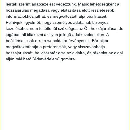
leírtak szerint adatkezelést végezzünk. Másik lehetőségként a
hozzájárulás megadása vagy elutasítása előtt részletesebb
A pitypang: a méhek első tavaszi tápláléka
információkhoz juthat, és megváltoztathatja beállításait.
Felhívjuk figyelmét, hogy személyes adatainak bizonyos
kezeléséhez nem feltétlenül szükséges az Ön hozzájárulása, de
jogában áll tiltakozni az ilyen jellegű adatkezelés ellen. A
beállításai csak erre a weboldalra érvényesek. Bármikor
megváltoztathatja a preferenciáit, vagy visszavonhatja
hozzájárulását, ha visszatér erre az oldalra, és rákattint az oldal
alján található "Adatvédelem" gombra.
A pitypang: a méhek első tavaszi tápláléka
A pitypang, vagy más néven gyermekláncfű (Taraxacum officinale),