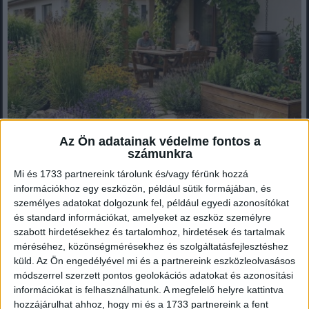
Az Ön adatainak védelme fontos a
számunkra
Mi és 1733 partnereink tárolunk és/vagy férünk hozzá
Nem a legtökéletesebb kert a legjobb – hanem az,
információkhoz egy eszközön, például sütik formájában, és
amelyik él
személyes adatokat dolgozunk fel, például egyedi azonosítókat
? A kert már nem csak szép – hanem hűt, véd és élVolt egy
és standard információkat, amelyeket az eszköz személyre
időszak, amikor a kert leginkább arról szólt, hogy hogyan néz...
szabott hirdetésekhez és tartalomhoz, hirdetések és tartalmak
méréséhez, közönségmérésekhez és szolgáltatásfejlesztéshez
küld.
Az Ön engedélyével mi és a partnereink eszközleolvasásos
módszerrel szerzett pontos geolokációs adatokat és azonosítási
Mindenegyben blog
információkat is felhasználhatunk. A megfelelő helyre kattintva
2026. március 10. (kedd), 09:23
hozzájárulhat ahhoz, hogy mi és a 1733 partnereink a fent