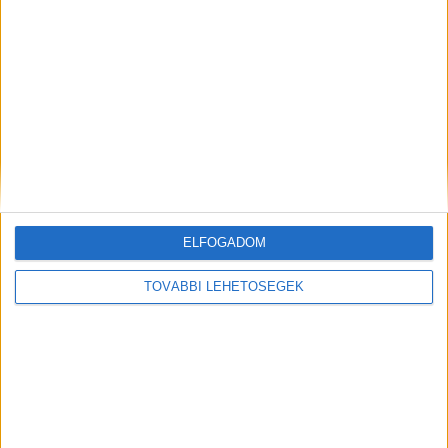
Gyümölcsfák metszése ???? ősszel: hogyan végezzük helyesen,
és mikor van a legmegfelelőbb időpont? ✂️A gyümölcsfák...
Mindenegyben blog
2025. szeptember 23. (kedd), 08:36
Nagyapámtól tanultam ezt a módszert:Kétszer annyi málna terem
2026-ban, ha így metszed októberben
ELFOGADOM
TOVÁBBI LEHETŐSÉGEK