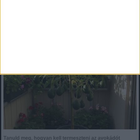
2025. március 25. (kedd), 15:40
Tanuld meg, hogyan kell termeszteni az avokádót cserépben és
búcsút mondhatsz a vásárlásnak
Tanuld meg, hogyan kell termeszteni az avokádót