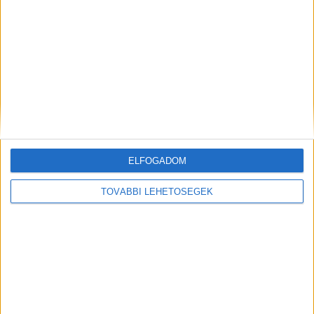
www.csodasszavak.com
Az 1920-as években írta a délafrikai Solomon Linda és a The
Evening Birds énekegyüttessel adta elő zulu nyelven....
Mindenegyben blog
2019. január 29. (kedd), 10:20
Majka legújabb dala olyan feldolgozás, aminek az eredetiét is
imádta mindenki
ELFOGADOM
TOVÁBBI LEHETŐSÉGEK