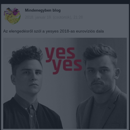
Mindenegyben blog
2018. január 18. (csütörtök), 21:28
Az elengedésről szól a yesyes 2018-as eurovíziós dala