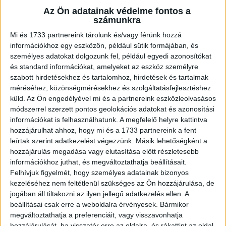
Az Ön adatainak védelme fontos a
számunkra
Mi és 1733 partnereink tárolunk és/vagy férünk hozzá
információkhoz egy eszközön, például sütik formájában, és
személyes adatokat dolgozunk fel, például egyedi azonosítókat
és standard információkat, amelyeket az eszköz személyre
szabott hirdetésekhez és tartalomhoz, hirdetések és tartalmak
méréséhez, közönségmérésekhez és szolgáltatásfejlesztéshez
küld.
Az Ön engedélyével mi és a partnereink eszközleolvasásos
módszerrel szerzett pontos geolokációs adatokat és azonosítási
információkat is felhasználhatunk. A megfelelő helyre kattintva
hozzájárulhat ahhoz, hogy mi és a 1733 partnereink a fent
leírtak szerint adatkezelést végezzünk. Másik lehetőségként a
hozzájárulás megadása vagy elutasítása előtt részletesebb
2018. november 07. (szerda), 18:48
információkhoz juthat, és megváltoztathatja beállításait.
Felhívjuk figyelmét, hogy személyes adatainak bizonyos
kezeléséhez nem feltétlenül szükséges az Ön hozzájárulása, de
Segítsd a munkánkat egy
jogában áll tiltakozni az ilyen jellegű adatkezelés ellen. A
Facebook megosztással!
beállításai csak erre a weboldalra érvényesek. Bármikor
Megosztáshoz kattints az alábbi
megváltoztathatja a preferenciáit, vagy visszavonhatja
gombra:
hozzájárulását, ha visszatér erre az oldalra, és rákattint az oldal