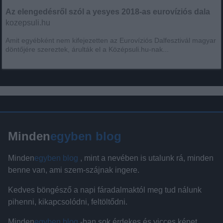
Az elengedésről szól a yesyes 2018-as eurovíziós dala
kozepsuli.hu
Amit egyébként nem kifejezetten az Eurovíziós Dalfesztivál magyar
döntőjére szereztek, árulták el a Középsuli.hu-nak...
Minden
egyben blog
Minden
egyben blog
, mint a nevében is utalunk rá, minden
benne van, ami szem-szájnak ingere.
Kedves böngésző a napi fáradalmaktól meg tud nálunk
pihenni, kikapcsolódni, feltöltődni.
Minden
egyben blog
-ban sok érdekes és vicces képet