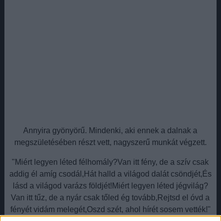
Annyira gyönyörű. Mindenki, aki ennek a dalnak a
megszületésében részt vett, nagyszerű munkát végzett.
"Miért legyen léted félhomály?Van itt fény, de a szív csak
addig él amíg csodál,Hát halld a világod dalát csöndjét,És
lásd a világod varázs földjét!Miért legyen léted jégvilág?
Van itt tűz, de a nyár csak tőled ég tovább,Rejtsd el óvd a
fényét vidám melegét,Oszd szét, ahol hírét sosem vették!"