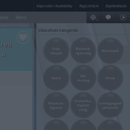
Kapcsolat / Availability
Regisztráció
Bejelentkezés
ptek
Retró
Választható kategóriák:
drea
Fiúk,
Életmód,
Névnapok
 a
lányok
egészség
Női
Retró
Hírek
részleg
Ezoterika-
Pályázat-
Csillagjegyek
Rejtett
figyelés
jellemzői
világ