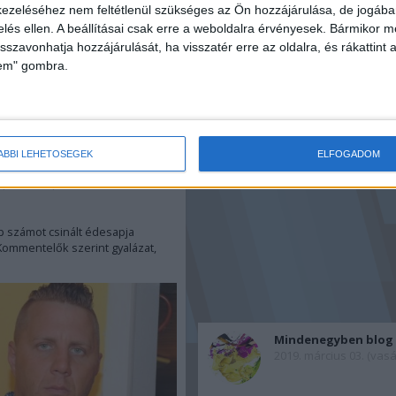
ezeléséhez nem feltétlenül szükséges az Ön hozzájárulása, de jogában 
zelés ellen. A beállításai csak erre a weboldalra érvényesek. Bármikor m
isszavonhatja hozzájárulását, ha visszatér erre az oldalra, és rákattint a
lem" gombra.
Hirdetés
ÁBBI LEHETŐSÉGEK
ELFOGADOM
enegyben blog
prilis 19. (péntek)
p számot csinált édesapja
Kommentelők szerint gyalázat,
Mindenegyben blog
2019. március 03. (vas