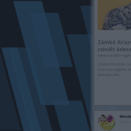
Zámbó Krisz
csinált édesa
www.minden-egyb
Zámbó Krisztián z
hosszan taglalni, d
jelentkezett...
Mind
2019. 