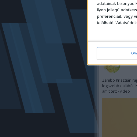
adatainak bizonyos k
ilyen jellegű adatke
preferenciáit, vagy v
található "Adatvéde
TOV
Mind
2019. á
Zámbó Krisztián ra
legszebb dalából. 
amit tett - videó