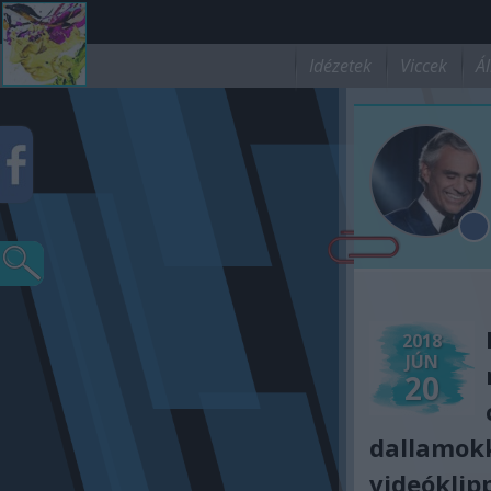
Idézetek
Viccek
Ál
2018
JÚN
20
dallamokk
videóklip