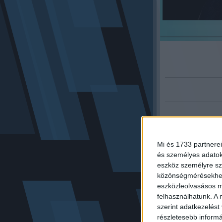
Előző cikk:
Annyira varázsla
Mi és 1733 partnerei
zene ,amit még n
és személyes adatoka
eszköz személyre sz
közönségmérésekhez 
eszközleolvasásos mó
felhasználhatunk. A 
szerint adatkezelést
részletesebb informác