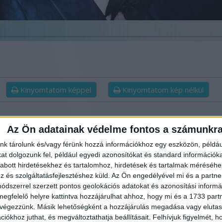
Kinyomtatom képpel
Kinyomtatom kép nélkül
Az Ön adatainak védelme fontos a számunkr
tos magyar karácsonyi
Irigy Hónaljmirigy – Majka
nk tárolunk és/vagy férünk hozzá információkhoz egy eszközön, példáu
em sokszor hallottál
t dolgozunk fel, például egyedi azonosítókat és standard információk
abott hirdetésekhez és tartalomhoz, hirdetések és tartalmak méréséhe
és szolgáltatásfejlesztéshez küld.
Az Ön engedélyével mi és a partne
dszerrel szerzett pontos geolokációs adatokat és azonosítási informác
megfelelő helyre kattintva hozzájárulhat ahhoz, hogy mi és a 1733 partne
 végezzünk. Másik lehetőségként a hozzájárulás megadása vagy elutasí
iókhoz juthat, és megváltoztathatja beállításait.
Felhívjuk figyelmét, 