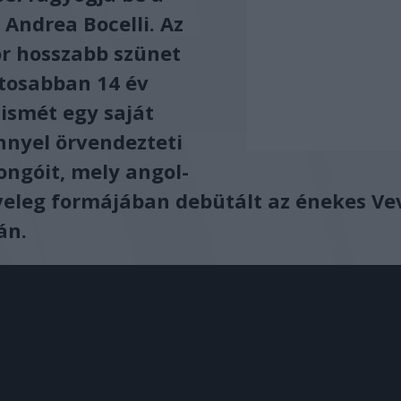
Andrea Bocelli. Az
or hosszabb szünet
tosabban 14 év
 ismét egy saját
nyel örvendezteti
ongóit, mely angol-
veleg formájában debütált az énekes Ve
án.