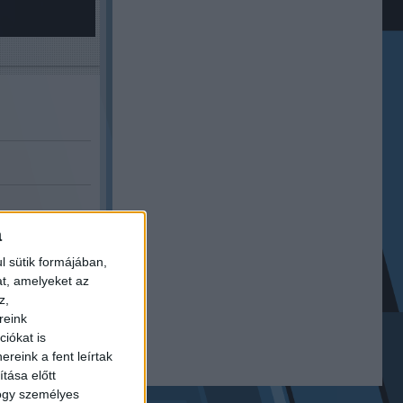
a
Következő cikk:
 Mindenki táncol
l sütik formájában,
paródia
at, amelyeket az
z,
reink
iókat is
reink a fent leírtak
tása előtt
hogy személyes