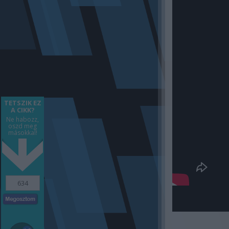
TETSZIK EZ
A CIKK?
Ne habozz,
oszd meg
másokkal!
634