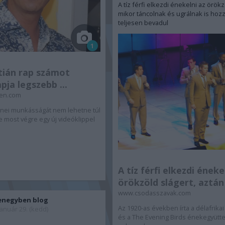
A tíz férfi elkezdi énekelni az örökz
mikor táncolnak és ugrálnak is hoz
teljesen bevadul
1
tián rap számot
pja legszebb ...
en.com
enei munkásságát nem lehetne túl
e most végre egy új videóklippel
A tíz férfi elkezdi éneke
örökzöld slágert, aztán 
www.csodasszavak.com
enegyben blog
Az 1920-as években írta a délafrika
január 29. (kedd)
és a The Evening Birds énekegyütte