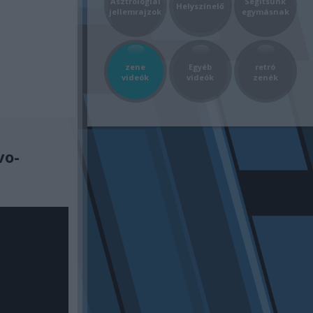
Asztrológiai
Segítsünk
Helyszínelő
jellemrajzok
egymásnak
zene
Egyéb
retró
videók
videók
zenék
vo-