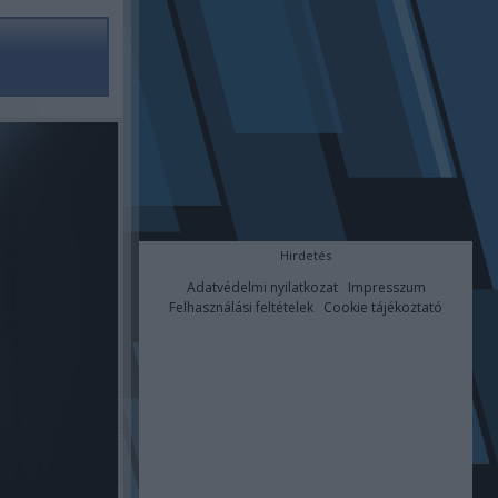
Hirdetés
Adatvédelmi nyilatkozat
Impresszum
Felhasználási feltételek
Cookie tájékoztató