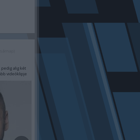
asárnap)
pedig alig két
abb videóklipje