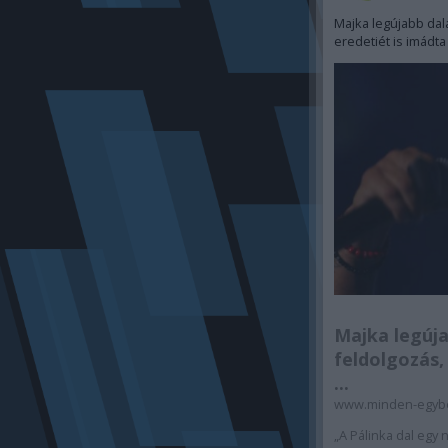
Majka legújabb dal
eredetiét is imádt
Majka legúja
feldolgozás,
...
www.minden-egyb
„A Pálinka dal eg