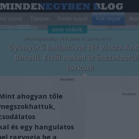
lati sztorik
Tájképek
Kreatív kütyük
Fiúk-lányok
Rece
zene videók
Mindenegyben Blog - 2018. június 20. (szerda), 07:42
Gyönyörű balladával tér vissza An
Bocelli. Ettől neked is összeszorul
torkod!
Hirdetés
Mint ahogyan tőle
Hirdetés
megszokhattuk,
csodálatos
al és egy hangulatos
pel ragyogja be a