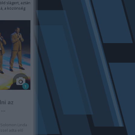
öld slágert, aztán
zá, a közönség
1
lni az
...
i Solomon Linda
ssel adta elő