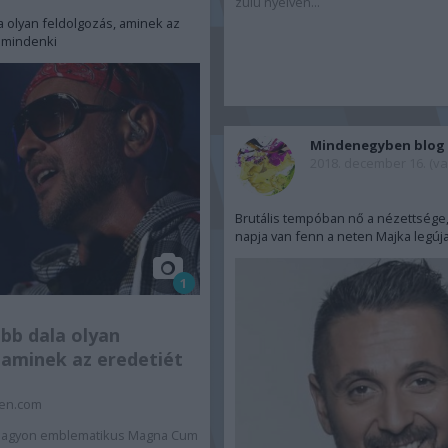
zulu nyelven...
a olyan feldolgozás, aminek az
a mindenki
Mindenegyben blog
2018. december 16. (v
Brutális tempóban nő a nézettsége, 
napja van fenn a neten Majka legúj
1
bb dala olyan
 aminek az eredetiét
en.com
y nagyon emblematikus Magna Cum