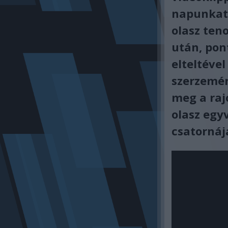
napunkat 
olasz ten
után, pon
elteltével
szerzemén
meg a raj
olasz egy
csatornáj