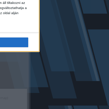
áll tiltakozni az
egváltoztathatja a
z oldal alján
árnap)